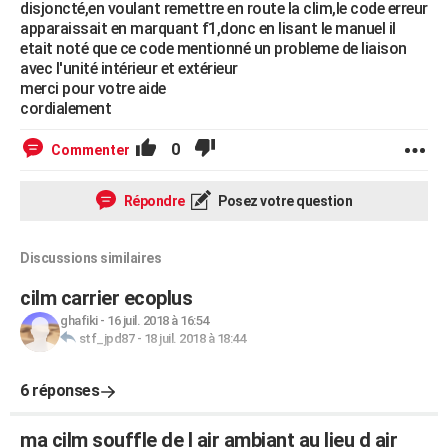
disjoncté,en voulant remettre en route la clim,le code erreur
apparaissait en marquant f1,donc en lisant le manuel il
etait noté que ce code mentionné un probleme de liaison
avec l'unité intérieur et extérieur
merci pour votre aide
cordialement
0
Commenter
Répondre
Posez votre question
Discussions similaires
cilm carrier ecoplus
ghafiki
-
16 juil. 2018 à 16:54
stf_jpd87
-
18 juil. 2018 à 18:44
6 réponses
ma cilm souffle de l air ambiant au lieu d air