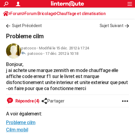
ACTUALITÉS
Forum
Forum Bricolage
Connexion
Chauffage et climatisation
S'inscrire
Rechercher
Société
Education
Villes
Politique
Faits Divers
Monde
+
SPORT
Sujet Précédent
Sujet Suivant
Football
Cyclisme
Forum
Coupe du monde 2026
Tennis
Rugby
CULTURE
Probleme cilm
TNT
Cinéma
Musique
Programme TV
Streaming
Sorties cinéma
+
FINANCE
patcoco
-
Modifié le 15 déc. 2012 à 17:24
patcoco -
17 déc. 2012 à 10:18
Impôts
Immobilier
Banque
Crédit
Retraite
Epargne
Risques naturels par ville
Assurance
AUTO
Bonjour,
Réserver un essai
Berlines
Forum auto
Essais
Citadines
SUV
+
HIGH-TECH
j ai achete une marque zennith en mode chauffage elle
affiche code erreur f1 sur le livret est marque
Meilleur smartphone
Ordinateurs
Guide high-tech
Mobiles
Internet
Jeux vidéo
+
BRICOLAGE
disfonctionement unite interieur et unite exterieur que peut
-on faire pour que ca fonctionne merci
Aménagement intérieur
Cuisine
Jardinage
+
Forum
Extérieur
Salle de bains
Rangement
WEEK-END
Répondre (4)
Partager
Escapades
Expositions
Week-end nature
Guides de France
Patrimoine
Musées
+
LIFESTYLE
A voir également:
Bien-être
Mode
+
Art de vivre
Loisirs
Modes de vie
SANTE
Probleme cilm
Guide de la santé
Médicaments
+
Alimentation
Maladies
Sommeil
Cilm mobil
VOYAGE