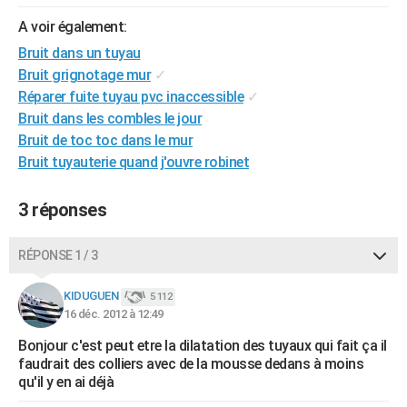
City break
Voyage de noces
Climat
Destinations
Voyage nature
Forum
+
PHOTO
A voir également:
Bruit dans un tuyau
GUIDES D'ACHAT
Bruit grignotage mur
✓
BONS PLANS
Réparer fuite tuyau pvc inaccessible
✓
Bruit dans les combles le jour
CARTE DE VOEUX
Bruit de toc toc dans le mur
Bruit tuyauterie quand j'ouvre robinet
Carte Bonne année
Carte Pâques
Carte de Noël
Carte Saint-Valentin
Carte d'anniversaire
DICTIONNAIRE
Biographies
Expressions
Dictionnaire
Citations
Proverbes
PROGRAMME TV
3 réponses
COPAINS D'AVANT
RÉPONSE 1 / 3
Se connecter
Collèges
Universités
Service militaire
S'inscrire
Lycées
Primaires
Entreprises
Avis de recherche
AVIS DE DÉCÈS
KIDUGUEN
5 112
16 déc. 2012 à 12:49
FORUM
Bonjour c'est peut etre la dilatation des tuyaux qui fait ça il
Lifestyle
Sport
Television
Cinema
Bricolage
Culture
Auto
Voyage
faudrait des colliers avec de la mousse dedans à moins
qu'il y en ai déjà