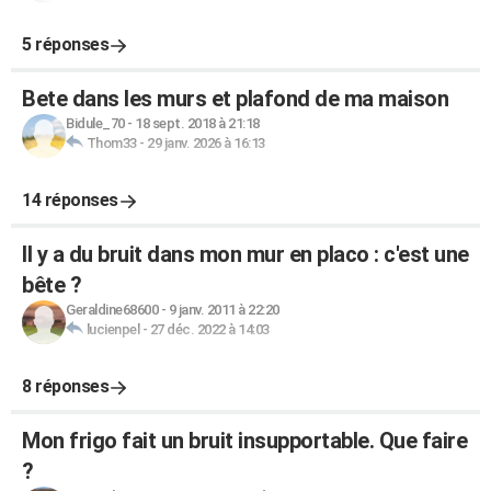
5 réponses
Bete dans les murs et plafond de ma maison
Bidule_70
-
18 sept. 2018 à 21:18
Thom33
-
29 janv. 2026 à 16:13
14 réponses
Il y a du bruit dans mon mur en placo : c'est une
bête ?
Geraldine68600
-
9 janv. 2011 à 22:20
lucienpel
-
27 déc. 2022 à 14:03
8 réponses
Mon frigo fait un bruit insupportable. Que faire
?