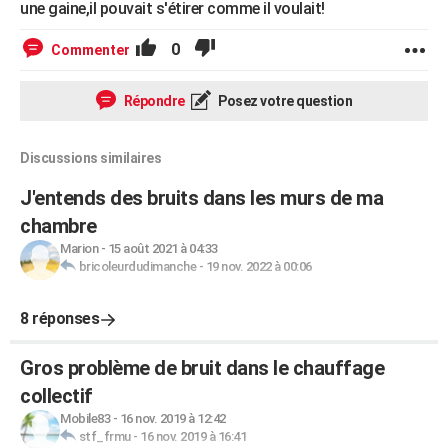
une gaine,il pouvait s'étirer comme il voulait!
0
Commenter
Répondre
Posez votre question
Discussions similaires
J'entends des bruits dans les murs de ma
chambre
Marion
-
15 août 2021 à 04:33
bricoleurdudimanche
-
19 nov. 2022 à 00:06
8 réponses
Gros problème de bruit dans le chauffage
collectif
Mobile83
-
16 nov. 2019 à 12:42
stf_frmu
-
16 nov. 2019 à 16:41