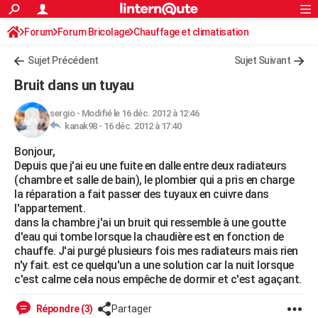
ACTUALITÉS
Forum
Forum Bricolage
Connexion
Chauffage et climatisation
S'inscrire
Rechercher
Société
Education
Villes
Politique
Faits Divers
Monde
+
SPORT
Sujet Précédent
Sujet Suivant
Football
Cyclisme
Forum
Coupe du monde 2026
Tennis
Rugby
CULTURE
Bruit dans un tuyau
TNT
Cinéma
Musique
Programme TV
Streaming
Sorties cinéma
+
FINANCE
sergio
-
Modifié le 16 déc. 2012 à 12:46
kanak98 -
16 déc. 2012 à 17:40
Impôts
Immobilier
Banque
Crédit
Retraite
Epargne
Risques naturels par ville
Assurance
AUTO
Bonjour,
Réserver un essai
Berlines
Forum auto
Essais
Citadines
SUV
+
HIGH-TECH
Depuis que j'ai eu une fuite en dalle entre deux radiateurs
(chambre et salle de bain), le plombier qui a pris en charge
Meilleur smartphone
Ordinateurs
Guide high-tech
Mobiles
Internet
Jeux vidéo
+
BRICOLAGE
la réparation a fait passer des tuyaux en cuivre dans
l'appartement.
Aménagement intérieur
Cuisine
Jardinage
+
Forum
Extérieur
Salle de bains
Rangement
WEEK-END
dans la chambre j'ai un bruit qui ressemble à une goutte
d'eau qui tombe lorsque la chaudière est en fonction de
Escapades
Expositions
Week-end nature
Guides de France
Patrimoine
Musées
+
LIFESTYLE
chauffe. J'ai purgé plusieurs fois mes radiateurs mais rien
n'y fait. est ce quelqu'un a une solution car la nuit lorsque
Bien-être
Mode
+
Art de vivre
Loisirs
Modes de vie
SANTE
c'est calme cela nous empêche de dormir et c'est agaçant.
Guide de la santé
Médicaments
+
Alimentation
Maladies
Sommeil
VOYAGE
Répondre (3)
Partager