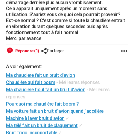
démarrage derrière plus aucun vrombissement.
City break
Voyage de noces
Climat
Destinations
Voyage nature
Forum
+
PHOTO
Cela apparait uniquement après un moment sans
utilisation. S'auriez vous de quoi cela pourrait provenir?
GUIDES D'ACHAT
Est-ce normal ? C'est comme si toute la chaudière entrait
en vibration durant quelques secondes puis après
BONS PLANS
fonctionnement tout à fait normal
Merci par avance
CARTE DE VOEUX
Répondre (1)
Partager
Carte Bonne année
Carte Pâques
Carte de Noël
Carte Saint-Valentin
Carte d'anniversaire
DICTIONNAIRE
A voir également:
Biographies
Expressions
Dictionnaire
Citations
Proverbes
PROGRAMME TV
Ma chaudiere fait un bruit d'avion
COPAINS D'AVANT
Chaudière qui fait boum
- Meilleures réponses
Ma chaudiere fioul fait un bruit d'avion
- Meilleures
Se connecter
Collèges
Universités
Service militaire
S'inscrire
Lycées
Primaires
Entreprises
Avis de recherche
AVIS DE DÉCÈS
réponses
Pourquoi ma chaudière fait boom ?
FORUM
Ma voiture fait un bruit d'avion quand j'accélère
Lifestyle
Sport
Television
Cinema
Bricolage
Culture
Auto
Voyage
Machine à laver bruit d'avion
✓
Ma télé fait un bruit de claquement
✓
Bruit frigo insupportable
✓