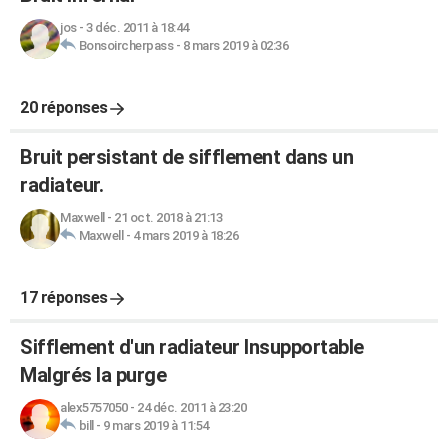
jos
-
3 déc. 2011 à 18:44
Bonsoircherpass
-
8 mars 2019 à 02:36
20 réponses
Bruit persistant de sifflement dans un
radiateur.
Maxwell
-
21 oct. 2018 à 21:13
Maxwell
-
4 mars 2019 à 18:26
17 réponses
Sifflement d'un radiateur Insupportable
Malgrés la purge
alex5757050
-
24 déc. 2011 à 23:20
bill
-
9 mars 2019 à 11:54