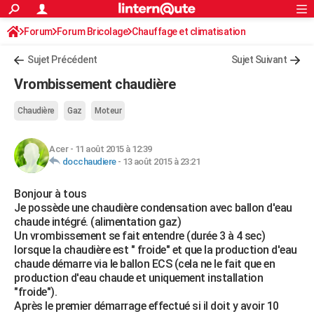
ACTUALITÉS
Forum
Forum Bricolage
Connexion
Chauffage et climatisation
S'inscrire
Rechercher
Société
Education
Villes
Politique
Faits Divers
Monde
+
SPORT
Sujet Précédent
Sujet Suivant
Football
Cyclisme
Forum
Coupe du monde 2026
Tennis
Rugby
CULTURE
Vrombissement chaudière
TNT
Cinéma
Musique
Programme TV
Streaming
Sorties cinéma
+
FINANCE
Chaudière
Gaz
Moteur
Impôts
Immobilier
Banque
Crédit
Retraite
Epargne
Risques naturels par ville
Assurance
AUTO
Acer
-
11 août 2015 à 12:39
Réserver un essai
Berlines
Forum auto
Essais
Citadines
SUV
+
HIGH-TECH
docchaudiere
-
13 août 2015 à 23:21
Meilleur smartphone
Ordinateurs
Guide high-tech
Mobiles
Internet
Jeux vidéo
+
BRICOLAGE
Bonjour à tous
Je possède une chaudière condensation avec ballon d'eau
Aménagement intérieur
Cuisine
Jardinage
+
Forum
Extérieur
Salle de bains
Rangement
WEEK-END
chaude intégré. (alimentation gaz)
Un vrombissement se fait entendre (durée 3 à 4 sec)
Escapades
Expositions
Week-end nature
Guides de France
Patrimoine
Musées
+
LIFESTYLE
lorsque la chaudière est " froide" et que la production d'eau
chaude démarre via le ballon ECS (cela ne le fait que en
Bien-être
Mode
+
Art de vivre
Loisirs
Modes de vie
SANTE
production d'eau chaude et uniquement installation
"froide").
Guide de la santé
Médicaments
+
Alimentation
Maladies
Sommeil
VOYAGE
Après le premier démarrage effectué si il doit y avoir 10