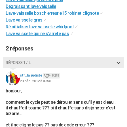
City break
Voyage de noces
Climat
Destinations
Voyage nature
Forum
+
Dégraissant lave vaisselle
PHOTO
Lave-vaisselle bosch erreur e15 robinet clignote
✓
GUIDES D'ACHAT
Lave vaisselle gras
✓
Réinitialiser lave vaisselle whirlpool
✓
BONS PLANS
Lave vaisselle qui ne s'arrête pas
✓
CARTE DE VOEUX
2 réponses
Carte Bonne année
Carte Pâques
Carte de Noël
Carte Saint-Valentin
Carte d'anniversaire
DICTIONNAIRE
RÉPONSE 1 / 2
Biographies
Expressions
Dictionnaire
Citations
Proverbes
PROGRAMME TV
stf_la sudiste
COPAINS D'AVANT
8 275
23 déc. 2012 à 09:56
Se connecter
Collèges
Universités
Service militaire
S'inscrire
Lycées
Primaires
Entreprises
Avis de recherche
AVIS DE DÉCÈS
bonjour,
FORUM
comment le cycle peut se dérouler sans qu'il y est d'eau .....
il chauffe il tourne ??? si il chauffe sans disjoncter c'est
Lifestyle
Sport
Television
Cinema
Bricolage
Culture
Auto
Voyage
bizarre...
et il ne clignote pas ?? pas de code erreur ???