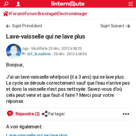
ACTUALITÉS
Forum
Forum Bricolage
Connexion
Electroménager
S'inscrire
Rechercher
Société
Education
Villes
Politique
Faits Divers
Monde
+
SPORT
Sujet Précédent
Sujet Suivant
Football
Cyclisme
Forum
Coupe du monde 2026
Tennis
Rugby
CULTURE
Lave-vaisselle qui ne lave plus
TNT
Cinéma
Musique
Programme TV
Streaming
Sorties cinéma
+
FINANCE
Juju
-
Modifié le 23 déc. 2012 à 08:25
stf_la sudiste
-
28 déc. 2012 à 08:56
Impôts
Immobilier
Banque
Crédit
Retraite
Epargne
Risques naturels par ville
Assurance
AUTO
Bonjour,
Réserver un essai
Berlines
Forum auto
Essais
Citadines
SUV
+
HIGH-TECH
J'ai un lave-vaisselle whirlpool (il a 3 ans) qui ne lave plus.
Meilleur smartphone
Ordinateurs
Guide high-tech
Mobiles
Internet
Jeux vidéo
+
BRICOLAGE
Le cycle se déroule correctement sauf que l'eau n'arrive pas
et donc la vaisselle n'est pas nettoyée. Savez-vous d'où
Aménagement intérieur
Cuisine
Jardinage
+
Forum
Extérieur
Salle de bains
Rangement
WEEK-END
cela peut venir et que faut-il faire ? Merci pour votre
réponse.
Escapades
Expositions
Week-end nature
Guides de France
Patrimoine
Musées
+
LIFESTYLE
Répondre (2)
Partager
Bien-être
Mode
+
Art de vivre
Loisirs
Modes de vie
SANTE
A voir également:
Guide de la santé
Médicaments
+
Alimentation
Maladies
Sommeil
VOYAGE
Lave-vaisselle qui ne lave plus