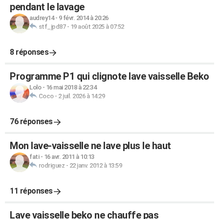
pendant le lavage
audrey14
-
9 févr. 2014 à 20:26
stf_jpd87
-
19 août 2025 à 07:52
8 réponses
Programme P1 qui clignote lave vaisselle Beko
Lolo
-
16 mai 2018 à 22:34
Coco
-
2 juil. 2026 à 14:29
76 réponses
Mon lave-vaisselle ne lave plus le haut
fati
-
16 avr. 2011 à 10:13
rodriguez
-
22 janv. 2012 à 13:59
11 réponses
Lave vaisselle beko ne chauffe pas