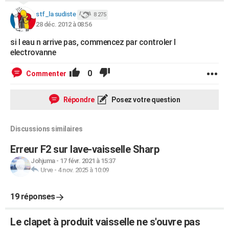
stf_la sudiste
8 275
28 déc. 2012 à 08:56
si l eau n arrive pas, commencez par controler l
electrovanne
0
Commenter
Répondre
Posez votre question
Discussions similaires
Erreur F2 sur lave-vaisselle Sharp
Johjuma
-
17 févr. 2021 à 15:37
Urve
-
4 nov. 2025 à 10:09
19 réponses
Le clapet à produit vaisselle ne s'ouvre pas