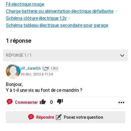
Fil electrique rouge
City break
Voyage de noces
Climat
Destinations
Voyage nature
Forum
+
PHOTO
Charge batterie ou alimentation électrique défaillante
✓
Schéma clôture électrique 12v
✓
GUIDES D'ACHAT
Schéma tableau électrique secondaire pour garage
BONS PLANS
1 réponse
CARTE DE VOEUX
Carte Bonne année
Carte Pâques
Carte de Noël
Carte Saint-Valentin
Carte d'anniversaire
DICTIONNAIRE
RÉPONSE 1 / 1
Biographies
Expressions
Dictionnaire
Citations
Proverbes
PROGRAMME TV
jdf_daniel26
1 813
30 déc. 2012 à 11:34
COPAINS D'AVANT
Bonjour,
Se connecter
Collèges
Universités
Service militaire
S'inscrire
Lycées
Primaires
Entreprises
Avis de recherche
Y à t-il une vis au font de ce mandrin ?
AVIS DE DÉCÈS
FORUM
0
Commenter
Lifestyle
Sport
Television
Cinema
Bricolage
Culture
Auto
Voyage
Répondre
Posez votre question