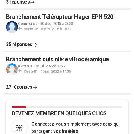
3 réponses
Branchement Télérupteur Hager EPN 520
Communod
-
30 déc. 2015 à 23:23
Daniel 26
-
8 janv. 2016 à 10:32
35 réponses
Branchement cuisinière vitrocéramique
Klette81
-
12 juil. 2022 à 17:27
Klette81
-
16 juil. 2022 à 11:36
27 réponses
DEVENEZ MEMBRE EN QUELQUES CLICS
Connectez-vous simplement avec ceux qui
partagent vos intérêts