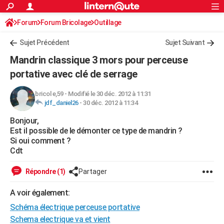
ACTUALITÉS
Forum
Forum Bricolage
Connexion
Outillage
S'inscrire
Rechercher
Société
Education
Villes
Politique
Faits Divers
Monde
+
SPORT
Sujet Précédent
Sujet Suivant
Football
Cyclisme
Forum
Coupe du monde 2026
Tennis
Rugby
CULTURE
Mandrin classique 3 mors pour perceuse
TNT
Cinéma
Musique
Programme TV
Streaming
Sorties cinéma
+
portative avec clé de serrage
FINANCE
Impôts
Immobilier
Banque
Crédit
Retraite
Epargne
Risques naturels par ville
Assurance
AUTO
bricol e,59
-
Modifié le 30 déc. 2012 à 11:31
jdf_daniel26
-
30 déc. 2012 à 11:34
Réserver un essai
Berlines
Forum auto
Essais
Citadines
SUV
+
HIGH-TECH
Bonjour,
Est il possible de le démonter ce type de mandrin ?
Meilleur smartphone
Ordinateurs
Guide high-tech
Mobiles
Internet
Jeux vidéo
+
BRICOLAGE
Si oui comment ?
Cdt
Aménagement intérieur
Cuisine
Jardinage
+
Forum
Extérieur
Salle de bains
Rangement
WEEK-END
Répondre (1)
Partager
Escapades
Expositions
Week-end nature
Guides de France
Patrimoine
Musées
+
LIFESTYLE
A voir également:
Bien-être
Mode
+
Art de vivre
Loisirs
Modes de vie
SANTE
Schéma électrique perceuse portative
Guide de la santé
Médicaments
+
Alimentation
Maladies
Sommeil
VOYAGE
Schema electrique va et vient