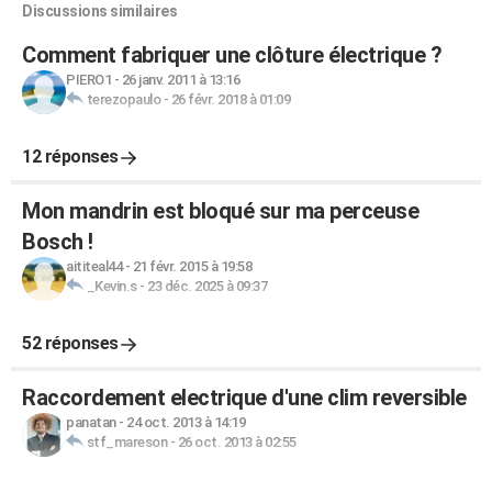
Discussions similaires
Comment fabriquer une clôture électrique ?
PIERO1
-
26 janv. 2011 à 13:16
terezopaulo
-
26 févr. 2018 à 01:09
12 réponses
Mon mandrin est bloqué sur ma perceuse
Bosch !
aititeal44
-
21 févr. 2015 à 19:58
_Kevin.s
-
23 déc. 2025 à 09:37
52 réponses
Raccordement electrique d'une clim reversible
panatan
-
24 oct. 2013 à 14:19
stf_mareson
-
26 oct. 2013 à 02:55