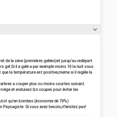
ret de la sève (premières gelées)et jusqu'au redépart
s gel.Si il a gelé a par exemple moins 10 la nuit vous
ue la température est positive,meme si il regèle la
'arbres a couper plus ou moins courtes suivant.
vège et enduisez lzs coupes pour éviter les
 plutot qu'en bombes (économie de 70%)
n Paysagiste. Si vous avez besoin,n'hésitez pas!