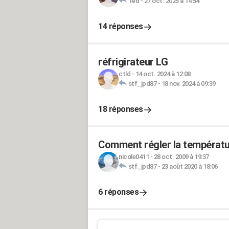
Ted
-
27 oct. 2025 à 14:54
14 réponses
réfrigirateur LG
ctld
-
14 oct. 2024 à 12:08
stf_jpd87
-
18 nov. 2024 à 09:39
18 réponses
Comment régler la températu
nicole0411
-
28 oct. 2009 à 19:37
stf_jpd87
-
23 août 2020 à 18:06
6 réponses