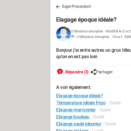
Sujet Précédent
Elagage époque idéale?
Utilisateur anonyme
-
Modifié le 2 oct
Utilisateur anonyme -
14 oct. 2008
Bonjour j'ai entre autres un gros till
qu'on en est pas loin.
Répondre (3)
Partager
A voir également:
Elagage époque idéale?
Temperature idéale frigo
- Guide
Elagage marronnier
- Guide
Elagage bouleau
- Guide
Elagage saule pleureur
- Guide
Elagage platane
- Guide