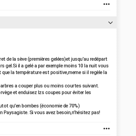
ret de la sève (premières gelées)et jusqu'au redépart
s gel.Si il a gelé a par exemple moins 10 la nuit vous
ue la température est positive,meme si il regèle la
'arbres a couper plus ou moins courtes suivant.
vège et enduisez lzs coupes pour éviter les
 plutot qu'en bombes (économie de 70%)
n Paysagiste. Si vous avez besoin,n'hésitez pas!