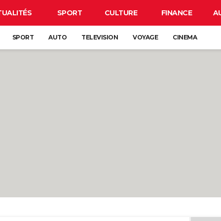
TUALITÉS
SPORT
CULTURE
FINANCE
A
SPORT
AUTO
TELEVISION
VOYAGE
CINEMA