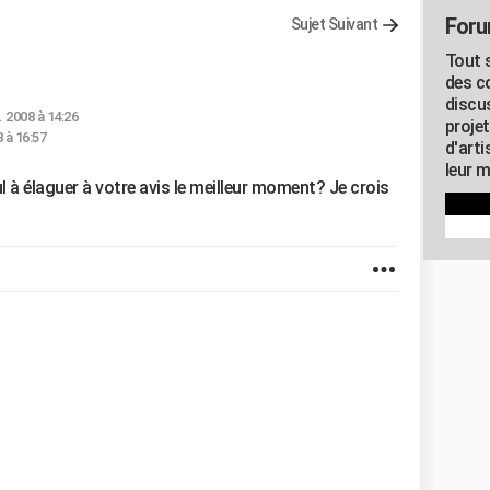
Foru
Sujet Suivant
Tout s
des c
discu
. 2008 à 14:26
proje
 à 16:57
d'art
leur m
eul à élaguer à votre avis le meilleur moment? Je crois