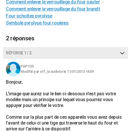
Comment enlever le verrouillage du four sauter
✓
City break
Voyage de noces
Climat
Destinations
Voyage nature
Forum
+
PHOTO
Comment enlever le verrouillage du four brandt
Four scholtes pyrolyse
GUIDES D'ACHAT
Symbole pyrolyse four rosières
BONS PLANS
2 réponses
CARTE DE VOEUX
Carte Bonne année
Carte Pâques
Carte de Noël
Carte Saint-Valentin
Carte d'anniversaire
RÉPONSE 1 / 2
DICTIONNAIRE
Biographies
Expressions
Dictionnaire
Citations
Proverbes
PROGRAMME TV
PAPY35
Modifié par stf_la sudiste le 11/01/2013 14:09
COPAINS D'AVANT
Bonjour,
Se connecter
Collèges
Universités
Service militaire
S'inscrire
Lycées
Primaires
Entreprises
Avis de recherche
AVIS DE DÉCÈS
L'image que aurez sur le lien ci-dessous n'est pas votre
modèle mais un principe sur lequel vous pourrez vous
FORUM
appuyer pour vérifier le votre.
Lifestyle
Sport
Television
Cinema
Bricolage
Culture
Auto
Voyage
Comme sur la plus part de ces appareils vous avez depuis
l'avant de celui-ci une tige qui traverse le haut du four et
arrive sur l'arrière à ce dispositif.