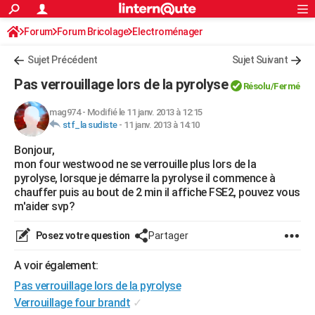
ACTUALITÉS
Forum
Forum Bricolage
Connexion
Electroménager
S'inscrire
Rechercher
Société
Education
Villes
Politique
Faits Divers
Monde
+
SPORT
Sujet Précédent
Sujet Suivant
Football
Cyclisme
Forum
Coupe du monde 2026
Tennis
Rugby
CULTURE
Pas verrouillage lors de la pyrolyse
Résolu/Fermé
TNT
Cinéma
Musique
Programme TV
Streaming
Sorties cinéma
+
FINANCE
mag974
-
Modifié le 11 janv. 2013 à 12:15
stf_la sudiste
-
11 janv. 2013 à 14:10
Impôts
Immobilier
Banque
Crédit
Retraite
Epargne
Risques naturels par ville
Assurance
AUTO
Bonjour,
Réserver un essai
Berlines
Forum auto
Essais
Citadines
SUV
+
HIGH-TECH
mon four westwood ne se verrouille plus lors de la
pyrolyse, lorsque je démarre la pyrolyse il commence à
Meilleur smartphone
Ordinateurs
Guide high-tech
Mobiles
Internet
Jeux vidéo
+
BRICOLAGE
chauffer puis au bout de 2 min il affiche FSE2, pouvez vous
m'aider svp?
Aménagement intérieur
Cuisine
Jardinage
+
Forum
Extérieur
Salle de bains
Rangement
WEEK-END
Posez votre question
Partager
Escapades
Expositions
Week-end nature
Guides de France
Patrimoine
Musées
+
LIFESTYLE
A voir également:
Bien-être
Mode
+
Art de vivre
Loisirs
Modes de vie
SANTE
Pas verrouillage lors de la pyrolyse
Guide de la santé
Médicaments
+
Alimentation
Maladies
Sommeil
Verrouillage four brandt
✓
VOYAGE