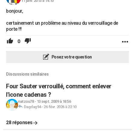
11 janv. 2013 à 14:10
bonjour,
certainement un problème au niveau du verrouillage de
porte !!!
0
Posez votre question
Discussions similaires
Four Sauter verrouillé, comment enlever
l'icone cadenas ?
natzou78
-
13 sept. 2009 à 18:56
Dagdag94
-
26 févr. 2026 à 22:10
28 réponses