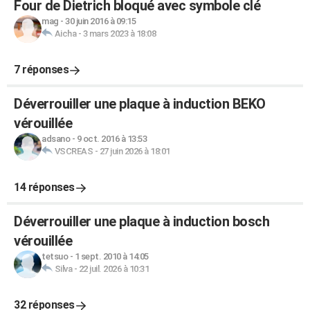
Four de Dietrich bloqué avec symbole clé
mag
-
30 juin 2016 à 09:15
Aicha
-
3 mars 2023 à 18:08
7 réponses
Déverrouiller une plaque à induction BEKO
vérouillée
adsano
-
9 oct. 2016 à 13:53
VSCREAS
-
27 juin 2026 à 18:01
14 réponses
Déverrouiller une plaque à induction bosch
vérouillée
tetsuo
-
1 sept. 2010 à 14:05
Silva
-
22 juil. 2026 à 10:31
32 réponses