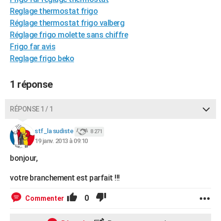
City break
Voyage de noces
Climat
Destinations
Voyage nature
Forum
+
Reglage thermostat frigo
PHOTO
Réglage thermostat frigo valberg
GUIDES D'ACHAT
Réglage frigo molette sans chiffre
Frigo far avis
BONS PLANS
Reglage frigo beko
CARTE DE VOEUX
1 réponse
Carte Bonne année
Carte Pâques
Carte de Noël
Carte Saint-Valentin
Carte d'anniversaire
DICTIONNAIRE
RÉPONSE 1 / 1
Biographies
Expressions
Dictionnaire
Citations
Proverbes
PROGRAMME TV
stf_la sudiste
COPAINS D'AVANT
8 271
19 janv. 2013 à 09:10
Se connecter
Collèges
Universités
Service militaire
S'inscrire
Lycées
Primaires
Entreprises
Avis de recherche
AVIS DE DÉCÈS
bonjour,
FORUM
votre branchement est parfait !!!
Lifestyle
Sport
Television
Cinema
Bricolage
Culture
Auto
Voyage
0
Commenter