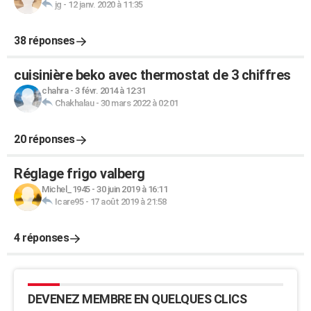
jg
-
12 janv. 2020 à 11:35
38 réponses
cuisinière beko avec thermostat de 3 chiffres
chahra
-
3 févr. 2014 à 12:31
Chakhalau
-
30 mars 2022 à 02:01
20 réponses
Réglage frigo valberg
Michel_1945
-
30 juin 2019 à 16:11
Icare95
-
17 août 2019 à 21:58
4 réponses
DEVENEZ MEMBRE EN QUELQUES CLICS