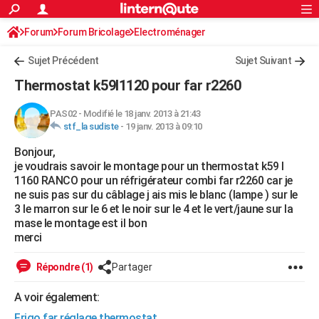
ACTUALITÉS
Forum
Forum Bricolage
Connexion
Electroménager
S'inscrire
Rechercher
Société
Education
Villes
Politique
Faits Divers
Monde
+
SPORT
Sujet Précédent
Sujet Suivant
Football
Cyclisme
Forum
Coupe du monde 2026
Tennis
Rugby
CULTURE
Thermostat k59l1120 pour far r2260
TNT
Cinéma
Musique
Programme TV
Streaming
Sorties cinéma
+
FINANCE
PAS02
-
Modifié le 18 janv. 2013 à 21:43
stf_la sudiste
-
19 janv. 2013 à 09:10
Impôts
Immobilier
Banque
Crédit
Retraite
Epargne
Risques naturels par ville
Assurance
AUTO
Bonjour,
Réserver un essai
Berlines
Forum auto
Essais
Citadines
SUV
+
HIGH-TECH
je voudrais savoir le montage pour un thermostat k59 l
1160 RANCO pour un réfrigérateur combi far r2260 car je
Meilleur smartphone
Ordinateurs
Guide high-tech
Mobiles
Internet
Jeux vidéo
+
BRICOLAGE
ne suis pas sur du câblage j ais mis le blanc (lampe ) sur le
3 le marron sur le 6 et le noir sur le 4 et le vert/jaune sur la
Aménagement intérieur
Cuisine
Jardinage
+
Forum
Extérieur
Salle de bains
Rangement
WEEK-END
mase le montage est il bon
merci
Escapades
Expositions
Week-end nature
Guides de France
Patrimoine
Musées
+
LIFESTYLE
Répondre (1)
Partager
Bien-être
Mode
+
Art de vivre
Loisirs
Modes de vie
SANTE
A voir également:
Guide de la santé
Médicaments
+
Alimentation
Maladies
Sommeil
VOYAGE
Frigo far réglage thermostat