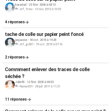
baradad
-
23 févr. 2006 à 08:13
stf_frmu
-
12 nov. 2012 à 13:02
4 réponses
tache de colle sur papier peint foncé
jaquasse
-
18 oct. 2015 à 19:28
stf_jpd87
-
19 oct. 2015 à 07:16
2 réponses
Commment enlever des traces de colle
séchée ?
Julie95
-
12 févr. 2005 à 08:53
Nanard01
-
28 juil. 2011 à 11:21
11 réponses