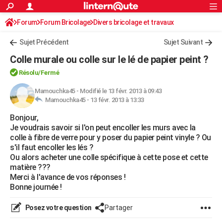
ACTUALITÉS
Forum
Forum Bricolage
Connexion
Divers bricolage et travaux
S'inscrire
Rechercher
Société
Education
Villes
Politique
Faits Divers
Monde
+
SPORT
Sujet Précédent
Sujet Suivant
Football
Cyclisme
Forum
Coupe du monde 2026
Tennis
Rugby
CULTURE
Colle murale ou colle sur le lé de papier peint ?
TNT
Cinéma
Musique
Programme TV
Streaming
Sorties cinéma
+
FINANCE
Résolu/Fermé
Impôts
Immobilier
Banque
Crédit
Retraite
Epargne
Risques naturels par ville
Assurance
Mamouchka45
-
Modifié le 13 févr. 2013 à 09:43
AUTO
Mamouchka45 -
13 févr. 2013 à 13:33
Réserver un essai
Berlines
Forum auto
Essais
Citadines
SUV
+
HIGH-TECH
Bonjour,
Je voudrais savoir si l'on peut encoller les murs avec la
Meilleur smartphone
Ordinateurs
Guide high-tech
Mobiles
Internet
Jeux vidéo
+
BRICOLAGE
colle à fibre de verre pour y poser du papier peint vinyle ? Ou
s'il faut encoller les lés ?
Aménagement intérieur
Cuisine
Jardinage
+
Forum
Extérieur
Salle de bains
Rangement
WEEK-END
Ou alors acheter une colle spécifique à cette pose et cette
matière ???
Escapades
Expositions
Week-end nature
Guides de France
Patrimoine
Musées
+
LIFESTYLE
Merci à l'avance de vos réponses !
Bonne journée !
Bien-être
Mode
+
Art de vivre
Loisirs
Modes de vie
SANTE
Posez votre question
Partager
Guide de la santé
Médicaments
+
Alimentation
Maladies
Sommeil
VOYAGE