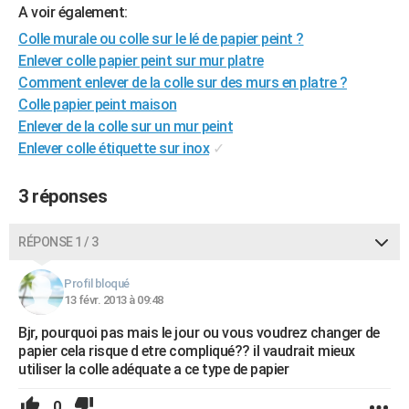
A voir également:
City break
Voyage de noces
Climat
Destinations
Voyage nature
Forum
+
PHOTO
Colle murale ou colle sur le lé de papier peint ?
GUIDES D'ACHAT
Enlever colle papier peint sur mur platre
Comment enlever de la colle sur des murs en platre ?
BONS PLANS
Colle papier peint maison
Enlever de la colle sur un mur peint
CARTE DE VOEUX
Enlever colle étiquette sur inox
✓
Carte Bonne année
Carte Pâques
Carte de Noël
Carte Saint-Valentin
Carte d'anniversaire
DICTIONNAIRE
3 réponses
Biographies
Expressions
Dictionnaire
Citations
Proverbes
PROGRAMME TV
RÉPONSE 1 / 3
COPAINS D'AVANT
Se connecter
Collèges
Universités
Service militaire
S'inscrire
Lycées
Primaires
Entreprises
Avis de recherche
AVIS DE DÉCÈS
Profil bloqué
13 févr. 2013 à 09:48
FORUM
Bjr, pourquoi pas mais le jour ou vous voudrez changer de
papier cela risque d etre compliqué?? il vaudrait mieux
Lifestyle
Sport
Television
Cinema
Bricolage
Culture
Auto
Voyage
utiliser la colle adéquate a ce type de papier
0