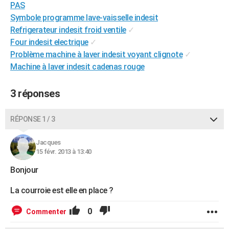
PAS
City break
Voyage de noces
Climat
Destinations
Voyage nature
Forum
+
PHOTO
Symbole programme lave-vaisselle indesit
Refrigerateur indesit froid ventile
✓
GUIDES D'ACHAT
Four indesit electrique
✓
BONS PLANS
Problème machine à laver indesit voyant clignote
✓
Machine à laver indesit cadenas rouge
CARTE DE VOEUX
3 réponses
Carte Bonne année
Carte Pâques
Carte de Noël
Carte Saint-Valentin
Carte d'anniversaire
DICTIONNAIRE
Biographies
Expressions
Dictionnaire
Citations
Proverbes
PROGRAMME TV
RÉPONSE 1 / 3
COPAINS D'AVANT
Jacques
15 févr. 2013 à 13:40
Se connecter
Collèges
Universités
Service militaire
S'inscrire
Lycées
Primaires
Entreprises
Avis de recherche
AVIS DE DÉCÈS
Bonjour
FORUM
La courroie est elle en place ?
Lifestyle
Sport
Television
Cinema
Bricolage
Culture
Auto
Voyage
0
Commenter