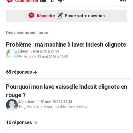
0
Commenter
Répondre
Posez votre question
Discussions similaires
Problème : ma machine à laver indesit clignote
l.deny
-
5 mai 2010 à 21:39
Houria
-
17 mai 2026 à 16:09
65 réponses
Pourquoi mon lave vaisselle Indesit clignote en
rouge ?
Jonathan11
-
30 nov. 2021 à 17:34
_PhoqueEclatant
-
23 déc. 2025 à 09:57
10 réponses