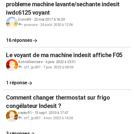
probleme machine lavante/sechante indesit
iwdc6125 voyant
Dono89
-
22 mai 2017 à 16:20
yououva
-
24 août 2020 à 12:06
16 réponses
Le voyant de ma machine indesit affiche F05
AstridGentaire
-
6 janv. 2022 à 23:51
stf_jpd87
-
7 janv. 2022 à 08:04
1 réponse
Comment changer thermostat sur frigo
congélateur Indesit ?
xavier91
-
13 sept. 2010 à 17:47
stf_jpd87
-
4 nov. 2022 à 14:38
3 réponses