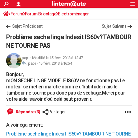
ACTUALITÉS
Forum
Forum Bricolage
Connexion
Electroménager
S'inscrire
Rechercher
Société
Education
Villes
Politique
Faits Divers
Monde
+
SPORT
Sujet Précédent
Sujet Suivant
Football
Cyclisme
Forum
Coupe du monde 2026
Tennis
Rugby
CULTURE
Problème seche linge Indesit IS60v?TAMBOUR
TNT
Cinéma
Musique
Programme TV
Streaming
Sorties cinéma
+
NE TOURNE PAS
FINANCE
Impôts
Immobilier
Banque
Crédit
Retraite
Epargne
Risques naturels par ville
Assurance
AUTO
papi
-
Modifié le 15 févr. 2013 à 12:47
papi -
15 févr. 2013 à 16:54
Réserver un essai
Berlines
Forum auto
Essais
Citadines
SUV
+
HIGH-TECH
Bonjour,
mON SECHE LINGE MODELE IS60V ne fonctionne pas.Le
Meilleur smartphone
Ordinateurs
Guide high-tech
Mobiles
Internet
Jeux vidéo
+
BRICOLAGE
moteur se met en marche comme d'habitude mais le
tambour ne tourne pas donc pas de séchage.Merci pour
Aménagement intérieur
Cuisine
Jardinage
+
Forum
Extérieur
Salle de bains
Rangement
WEEK-END
votre aide :savoir d'où celà peut provenir.
Escapades
Expositions
Week-end nature
Guides de France
Patrimoine
Musées
+
LIFESTYLE
Répondre (3)
Partager
Bien-être
Mode
+
Art de vivre
Loisirs
Modes de vie
SANTE
A voir également:
Guide de la santé
Médicaments
+
Alimentation
Maladies
Sommeil
VOYAGE
Problème seche linge Indesit IS60v?TAMBOUR NE TOURNE