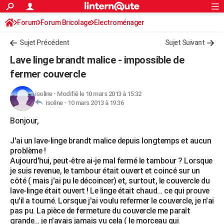
ACTUALITÉS
Forum
Forum Bricolage
Connexion
Electroménager
S'inscrire
Rechercher
Société
Education
Villes
Politique
Faits Divers
Monde
+
SPORT
Sujet Précédent
Sujet Suivant
Football
Cyclisme
Forum
Coupe du monde 2026
Tennis
Rugby
CULTURE
Lave linge brandt malice - impossible de
TNT
Cinéma
Musique
Programme TV
Streaming
Sorties cinéma
+
fermer couvercle
FINANCE
Impôts
Immobilier
Banque
Crédit
Retraite
Epargne
Risques naturels par ville
Assurance
AUTO
isoline
-
Modifié le 10 mars 2013 à 15:32
isoline -
10 mars 2013 à 19:36
Réserver un essai
Berlines
Forum auto
Essais
Citadines
SUV
+
HIGH-TECH
Bonjour,
Meilleur smartphone
Ordinateurs
Guide high-tech
Mobiles
Internet
Jeux vidéo
+
BRICOLAGE
J'ai un lave-linge brandt malice depuis longtemps et aucun
problème !
Aménagement intérieur
Cuisine
Jardinage
+
Forum
Extérieur
Salle de bains
Rangement
WEEK-END
Aujourd'hui, peut-être ai-je mal fermé le tambour ? Lorsque
je suis revenue, le tambour était ouvert et coincé sur un
Escapades
Expositions
Week-end nature
Guides de France
Patrimoine
Musées
+
LIFESTYLE
côté ( mais j'ai pu le décoincer) et, surtout, le couvercle du
lave-linge était ouvert ! Le linge était chaud... ce qui prouve
Bien-être
Mode
+
Art de vivre
Loisirs
Modes de vie
SANTE
qu'il a tourné. Lorsque j'ai voulu refermer le couvercle, je n'ai
pas pu. La pièce de fermeture du couvercle me paraît
Guide de la santé
Médicaments
+
Alimentation
Maladies
Sommeil
VOYAGE
grande... je n'avais jamais vu cela ( le morceau qui