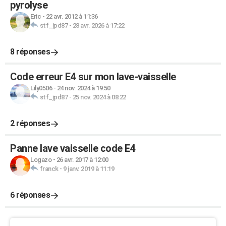
pyrolyse
Eric
-
22 avr. 2012 à 11:36
stf_jpd87
-
28 avr. 2026 à 17:22
8 réponses
Code erreur E4 sur mon lave-vaisselle
Lily0506
-
24 nov. 2024 à 19:50
stf_jpd87
-
25 nov. 2024 à 08:22
2 réponses
Panne lave vaisselle code E4
Logazo
-
26 avr. 2017 à 12:00
franck
-
9 janv. 2019 à 11:19
6 réponses