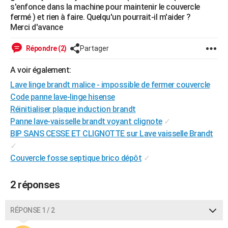
s'enfonce dans la machine pour maintenir le couvercle
City break
Voyage de noces
Climat
Destinations
Voyage nature
Forum
+
PHOTO
fermé ) et rien à faire. Quelqu'un pourrait-il m'aider ?
Merci d'avance
GUIDES D'ACHAT
Répondre (2)
Partager
BONS PLANS
A voir également:
CARTE DE VOEUX
Lave linge brandt malice - impossible de fermer couvercle
Carte Bonne année
Carte Pâques
Carte de Noël
Carte Saint-Valentin
Carte d'anniversaire
DICTIONNAIRE
Code panne lave-linge hisense
Réinitialiser plaque induction brandt
Biographies
Expressions
Dictionnaire
Citations
Proverbes
PROGRAMME TV
Panne lave-vaisselle brandt voyant clignote
✓
BIP SANS CESSE ET CLIGNOTTE sur Lave vaisselle Brandt
COPAINS D'AVANT
✓
Se connecter
Collèges
Universités
Service militaire
S'inscrire
Lycées
Primaires
Entreprises
Avis de recherche
AVIS DE DÉCÈS
Couvercle fosse septique brico dépôt
✓
FORUM
2 réponses
Lifestyle
Sport
Television
Cinema
Bricolage
Culture
Auto
Voyage
RÉPONSE 1 / 2