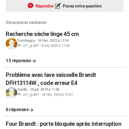
Répondre
Posez votre question
Discussions similaires
Recherche sèche linge 45 cm
Domhappy
-
18 févr. 2022 à 17:36
stf_jpd87
-
8 mai 2023 à 17:44
13 réponses
Problème avec lave vaisselle Brandt
DFH13114W , code erreur E4
Vanille
-
28 juil. 2019 à 11:26
stf_jpd87
-
18 févr. 2024 à 17:52
6 réponses
Four Brandt : porte bloquée après interruption