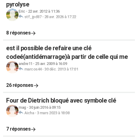
pyrolyse
Eric
-
22 avr. 2012 à 11:36
stf_jpd87
-
28 avr. 2026 à 17:22
8 réponses
est il possible de refaire une clé
codeé(antidémarrage)à partir de celle qui me
andre11
-
25 avr. 2009 à 16:09
marcos44
-
30 déc. 2013 à 17:01
26 réponses
Four de Dietrich bloqué avec symbole clé
mag
-
30 juin 2016 à 09:15
Aicha
-
3 mars 2023 à 18:08
7 réponses