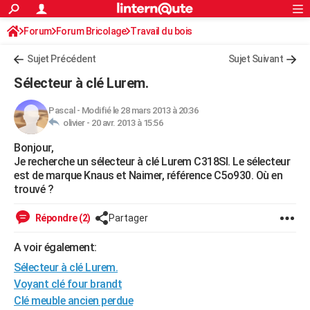
ACTUALITÉS
Forum
Forum Bricolage
Connexion
Travail du bois
S'inscrire
Rechercher
Société
Education
Villes
Politique
Faits Divers
Monde
+
SPORT
Sujet Précédent
Sujet Suivant
Football
Cyclisme
Forum
Coupe du monde 2026
Tennis
Rugby
CULTURE
Sélecteur à clé Lurem.
TNT
Cinéma
Musique
Programme TV
Streaming
Sorties cinéma
+
FINANCE
Pascal
-
Modifié le 28 mars 2013 à 20:36
olivier -
20 avr. 2013 à 15:56
Impôts
Immobilier
Banque
Crédit
Retraite
Epargne
Risques naturels par ville
Assurance
AUTO
Bonjour,
Réserver un essai
Berlines
Forum auto
Essais
Citadines
SUV
+
HIGH-TECH
Je recherche un sélecteur à clé Lurem C318SI. Le sélecteur
est de marque Knaus et Naimer, référence C5o930. Où en
Meilleur smartphone
Ordinateurs
Guide high-tech
Mobiles
Internet
Jeux vidéo
+
BRICOLAGE
trouvé ?
Aménagement intérieur
Cuisine
Jardinage
+
Forum
Extérieur
Salle de bains
Rangement
WEEK-END
Répondre (2)
Partager
Escapades
Expositions
Week-end nature
Guides de France
Patrimoine
Musées
+
LIFESTYLE
A voir également:
Sélecteur à clé Lurem.
Bien-être
Mode
+
Art de vivre
Loisirs
Modes de vie
SANTE
Voyant clé four brandt
Guide de la santé
Médicaments
+
Alimentation
Maladies
Sommeil
VOYAGE
Clé meuble ancien perdue