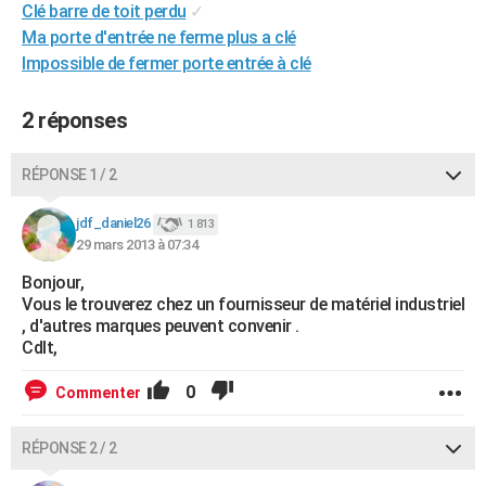
Clé barre de toit perdu
✓
City break
Voyage de noces
Climat
Destinations
Voyage nature
Forum
+
PHOTO
Ma porte d'entrée ne ferme plus a clé
Impossible de fermer porte entrée à clé
GUIDES D'ACHAT
BONS PLANS
2 réponses
CARTE DE VOEUX
RÉPONSE 1 / 2
Carte Bonne année
Carte Pâques
Carte de Noël
Carte Saint-Valentin
Carte d'anniversaire
DICTIONNAIRE
jdf_daniel26
1 813
Biographies
Expressions
Dictionnaire
Citations
Proverbes
29 mars 2013 à 07:34
PROGRAMME TV
Bonjour,
COPAINS D'AVANT
Vous le trouverez chez un fournisseur de matériel industriel
, d'autres marques peuvent convenir .
Se connecter
Collèges
Universités
Service militaire
S'inscrire
Lycées
Primaires
Entreprises
Avis de recherche
AVIS DE DÉCÈS
Cdlt,
FORUM
0
Commenter
Lifestyle
Sport
Television
Cinema
Bricolage
Culture
Auto
Voyage
RÉPONSE 2 / 2