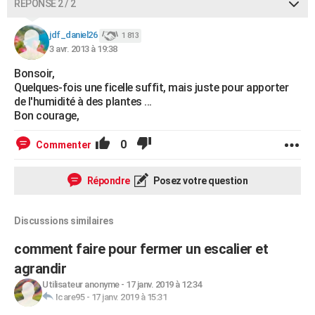
RÉPONSE 2 / 2
jdf_daniel26
1 813
3 avr. 2013 à 19:38
Bonsoir,
Quelques-fois une ficelle suffit, mais juste pour apporter
de l'humidité à des plantes ...
Bon courage,
0
Commenter
Répondre
Posez votre question
Discussions similaires
comment faire pour fermer un escalier et
agrandir
Utilisateur anonyme
-
17 janv. 2019 à 12:34
Icare95
-
17 janv. 2019 à 15:31