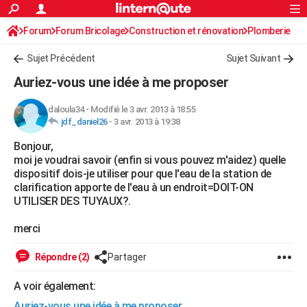
ACTUALITÉS
Forum
Forum Bricolage
Connexion
Construction et rénovation
S'inscrire
Plomberie
Rechercher
Société
Education
Villes
Politique
Faits Divers
Monde
+
SPORT
Sujet Précédent
Sujet Suivant
Football
Cyclisme
Forum
Coupe du monde 2026
Tennis
Rugby
CULTURE
Auriez-vous une idée à me proposer
TNT
Cinéma
Musique
Programme TV
Streaming
Sorties cinéma
+
FINANCE
daloula34
-
Modifié le 3 avr. 2013 à 18:55
jdf_daniel26
-
3 avr. 2013 à 19:38
Impôts
Immobilier
Banque
Crédit
Retraite
Epargne
Risques naturels par ville
Assurance
AUTO
Bonjour,
Réserver un essai
Berlines
Forum auto
Essais
Citadines
SUV
+
HIGH-TECH
moi je voudrai savoir (enfin si vous pouvez m'aidez) quelle
dispositif dois-je utiliser pour que l'eau de la station de
Meilleur smartphone
Ordinateurs
Guide high-tech
Mobiles
Internet
Jeux vidéo
+
BRICOLAGE
clarification apporte de l'eau à un endroit=DOIT-ON
UTILISER DES TUYAUX?.
Aménagement intérieur
Cuisine
Jardinage
+
Forum
Extérieur
Salle de bains
Rangement
WEEK-END
merci
Escapades
Expositions
Week-end nature
Guides de France
Patrimoine
Musées
+
LIFESTYLE
Répondre (2)
Partager
Bien-être
Mode
+
Art de vivre
Loisirs
Modes de vie
SANTE
A voir également:
Guide de la santé
Médicaments
+
Alimentation
Maladies
Sommeil
VOYAGE
Auriez-vous une idée à me proposer