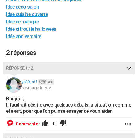
City break
Voyage de noces
Climat
Destinations
Voyage nature
Forum
+
Idee deco salon
PHOTO
Idee cuisine ouverte
GUIDES D'ACHAT
Idée de masque
Idée citrouille halloween
BONS PLANS
Idée anniversaire
CARTE DE VOEUX
2 réponses
Carte Bonne année
Carte Pâques
Carte de Noël
Carte Saint-Valentin
Carte d'anniversaire
DICTIONNAIRE
RÉPONSE 1 / 2
Biographies
Expressions
Dictionnaire
Citations
Proverbes
PROGRAMME TV
ys09_stf
COPAINS D'AVANT
430
3 avr. 2013 à 19:35
Se connecter
Collèges
Universités
Service militaire
S'inscrire
Lycées
Primaires
Entreprises
Avis de recherche
AVIS DE DÉCÈS
Bonjour,
Il faudrait décrire avec quelques détails la situation comme
FORUM
elle est, pour que l'on puisse essayer de vous aider!
Lifestyle
Sport
Television
Cinema
Bricolage
Culture
Auto
Voyage
0
Commenter