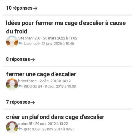
10 réponses
Idées pour fermer ma cage d'escalier à cause
du froid
Stephan1208
-
26 mars 2022 à 11:02
lucienpel
-
22 janv. 2026 à 10:46
8 réponses
fermer une cage d'escalier
bricetbroc
-
2 déc. 2013 à 14:12
KIDUGUEN
-
8 déc. 2013 à 18:08
7 réponses
créer un plafond dans cage d'escalier
cobra65
-
29 oct. 2012 à 13:22
greg0059
-
28 nov. 2014 à 09:25