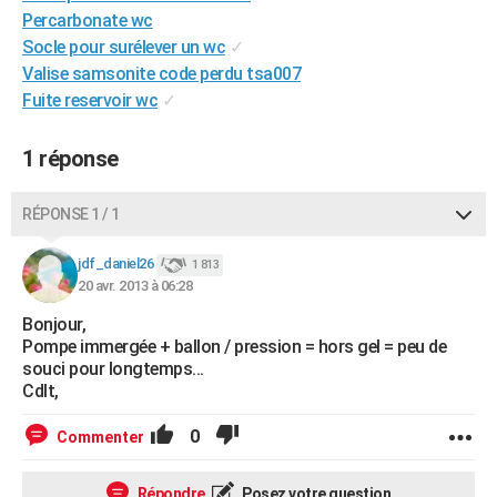
Percarbonate wc
Socle pour surélever un wc
✓
Valise samsonite code perdu tsa007
Fuite reservoir wc
✓
1 réponse
RÉPONSE 1 / 1
jdf_daniel26
1 813
20 avr. 2013 à 06:28
Bonjour,
Pompe immergée + ballon / pression = hors gel = peu de
souci pour longtemps...
Cdlt,
0
Commenter
Répondre
Posez votre question