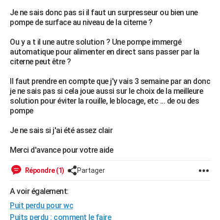
City break
Voyage de noces
Climat
Destinations
Voyage nature
Forum
+
Je ne sais donc pas si il faut un surpresseur ou bien une
PHOTO
pompe de surface au niveau de la citerne ?
GUIDES D'ACHAT
Ou y a t il une autre solution ? Une pompe immergé
automatique pour alimenter en direct sans passer par la
BONS PLANS
citerne peut être ?
CARTE DE VOEUX
Il faut prendre en compte que j'y vais 3 semaine par an donc
Carte Bonne année
Carte Pâques
Carte de Noël
Carte Saint-Valentin
Carte d'anniversaire
je ne sais pas si cela joue aussi sur le choix de la meilleure
DICTIONNAIRE
solution pour éviter la rouille, le blocage, etc ... de ou des
Biographies
Expressions
Dictionnaire
Citations
Proverbes
pompe
PROGRAMME TV
Je ne sais si j'ai été assez clair
COPAINS D'AVANT
Se connecter
Collèges
Universités
Service militaire
S'inscrire
Lycées
Primaires
Entreprises
Avis de recherche
Merci d'avance pour votre aide
AVIS DE DÉCÈS
Répondre (1)
Partager
FORUM
Lifestyle
Sport
Television
Cinema
Bricolage
Culture
Auto
Voyage
A voir également:
Puit perdu pour wc
Puits perdu : comment le faire