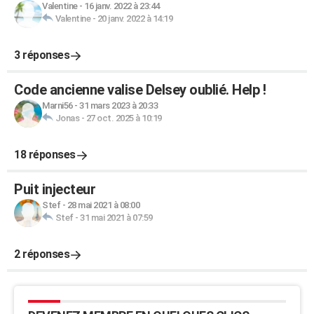
Valentine
-
16 janv. 2022 à 23:44
Valentine
-
20 janv. 2022 à 14:19
3 réponses
Code ancienne valise Delsey oublié. Help !
Marni56
-
31 mars 2023 à 20:33
Jonas
-
27 oct. 2025 à 10:19
18 réponses
Puit injecteur
Stef
-
28 mai 2021 à 08:00
Stef
-
31 mai 2021 à 07:59
2 réponses