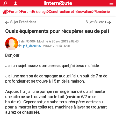
ACTUALITÉS
Forum
Forum Bricolage
Connexion
Construction et rénovation
S'inscrire
Plomberie
Rechercher
Société
Education
Villes
Politique
Faits Divers
Monde
+
SPORT
Sujet Précédent
Sujet Suivant
Football
Cyclisme
Forum
Coupe du monde 2026
Tennis
Rugby
CULTURE
Quels équipements pour récupérer eau de puit
TNT
Cinéma
Musique
Programme TV
Streaming
Sorties cinéma
+
FINANCE
Salim95100
-
Modifié le 20 avr. 2013 à 03:40
jdf_daniel26
-
20 avr. 2013 à 06:28
Impôts
Immobilier
Banque
Crédit
Retraite
Epargne
Risques naturels par ville
Assurance
AUTO
Bonjour
Réserver un essai
Berlines
Forum auto
Essais
Citadines
SUV
+
HIGH-TECH
J'ai un sujet assez complexe auquel j'ai besoin d'aide.
Meilleur smartphone
Ordinateurs
Guide high-tech
Mobiles
Internet
Jeux vidéo
+
BRICOLAGE
J'ai une maison de campagne auquel j'ai un puit de 7 m de
Aménagement intérieur
Cuisine
Jardinage
+
Forum
Extérieur
Salle de bains
Rangement
WEEK-END
profondeur et se trouve à 15 m de la maison.
Escapades
Expositions
Week-end nature
Guides de France
Patrimoine
Musées
+
LIFESTYLE
Aujourd'hui j'ai une pompe immergé manuel qui alimente
une citerne se trouvant sur le toit (environ 6/7 m de
Bien-être
Mode
+
Art de vivre
Loisirs
Modes de vie
SANTE
hauteur) . Cependant je souhaiterai récupérer cette eau
pour alimenter les toilettes, machines à laver se trouvant
Guide de la santé
Médicaments
+
Alimentation
Maladies
Sommeil
VOYAGE
au rez de chaussée.