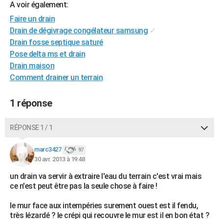
A voir également:
City break
Voyage de noces
Climat
Destinations
Voyage nature
Forum
+
PHOTO
Faire un drain
Drain de dégivrage congélateur samsung
✓
GUIDES D'ACHAT
Drain fosse septique saturé
BONS PLANS
Pose delta ms et drain
Drain maison
CARTE DE VOEUX
Comment drainer un terrain
Carte Bonne année
Carte Pâques
Carte de Noël
Carte Saint-Valentin
Carte d'anniversaire
DICTIONNAIRE
1 réponse
Biographies
Expressions
Dictionnaire
Citations
Proverbes
PROGRAMME TV
RÉPONSE 1 / 1
COPAINS D'AVANT
Se connecter
Collèges
Universités
Service militaire
S'inscrire
Lycées
Primaires
Entreprises
Avis de recherche
marc3427
97
AVIS DE DÉCÈS
30 avr. 2013 à 19:48
FORUM
un drain va servir à extraire l'eau du terrain c'est vrai mais
ce n'est peut être pas la seule chose à faire !
Lifestyle
Sport
Television
Cinema
Bricolage
Culture
Auto
Voyage
le mur face aux intempéries surement ouest est il fendu,
très lézardé ? le crépi qui recouvre le mur est il en bon état ?