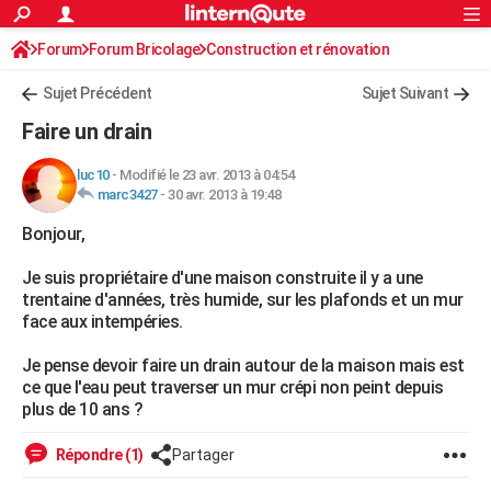
ACTUALITÉS
Forum
Forum Bricolage
Connexion
Construction et rénovation
S'inscrire
Rechercher
Société
Education
Villes
Politique
Faits Divers
Monde
+
SPORT
Sujet Précédent
Sujet Suivant
Football
Cyclisme
Forum
Coupe du monde 2026
Tennis
Rugby
CULTURE
Faire un drain
TNT
Cinéma
Musique
Programme TV
Streaming
Sorties cinéma
+
FINANCE
luc10
-
Modifié le 23 avr. 2013 à 04:54
marc3427
-
30 avr. 2013 à 19:48
Impôts
Immobilier
Banque
Crédit
Retraite
Epargne
Risques naturels par ville
Assurance
AUTO
Bonjour,
Réserver un essai
Berlines
Forum auto
Essais
Citadines
SUV
+
HIGH-TECH
Je suis propriétaire d'une maison construite il y a une
Meilleur smartphone
Ordinateurs
Guide high-tech
Mobiles
Internet
Jeux vidéo
+
BRICOLAGE
trentaine d'années, très humide, sur les plafonds et un mur
face aux intempéries.
Aménagement intérieur
Cuisine
Jardinage
+
Forum
Extérieur
Salle de bains
Rangement
WEEK-END
Je pense devoir faire un drain autour de la maison mais est
Escapades
Expositions
Week-end nature
Guides de France
Patrimoine
Musées
+
LIFESTYLE
ce que l'eau peut traverser un mur crépi non peint depuis
plus de 10 ans ?
Bien-être
Mode
+
Art de vivre
Loisirs
Modes de vie
SANTE
Répondre (1)
Partager
Guide de la santé
Médicaments
+
Alimentation
Maladies
Sommeil
VOYAGE