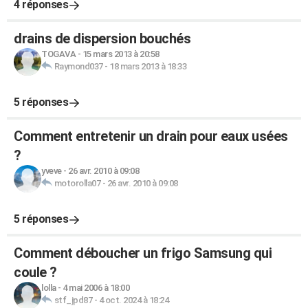
4 réponses
drains de dispersion bouchés
TOGAVA
-
15 mars 2013 à 20:58
Raymond037
-
18 mars 2013 à 18:33
5 réponses
Comment entretenir un drain pour eaux usées
?
yveve
-
26 avr. 2010 à 09:08
motorolla07
-
26 avr. 2010 à 09:08
5 réponses
Comment déboucher un frigo Samsung qui
coule ?
lolla
-
4 mai 2006 à 18:00
stf_jpd87
-
4 oct. 2024 à 18:24