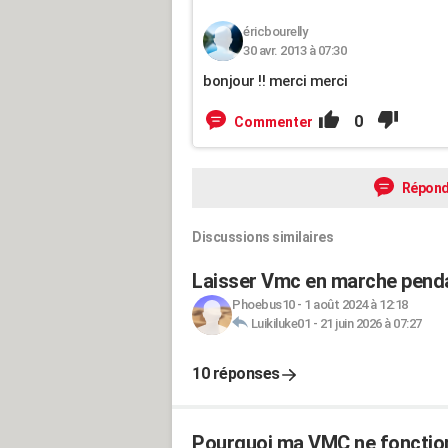
éricbourelly
30 avr. 2013 à 07:30
bonjour !! merci merci
0
Commenter
Répond
Discussions similaires
Laisser Vmc en marche penda
Phoebus10
-
1 août 2024 à 12:18
Luikiluke01
-
21 juin 2026 à 07:27
10 réponses
Pourquoi ma VMC ne fonction