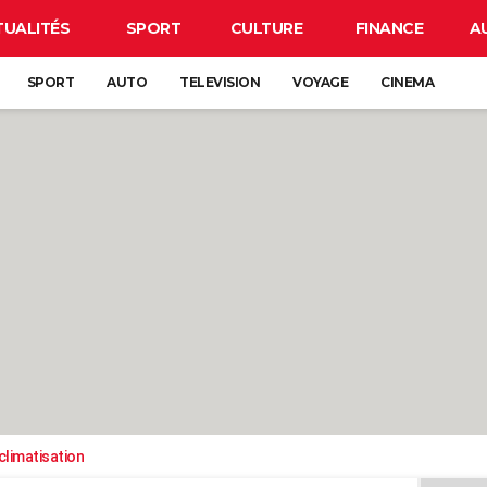
TUALITÉS
SPORT
CULTURE
FINANCE
A
SPORT
AUTO
TELEVISION
VOYAGE
CINEMA
climatisation