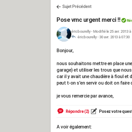
Sujet Précédent
Pose vmc urgent merci !!
Ré
éricbourelly
-
Modifié le 25 avr. 2013 à
éricbourelly -
30 avr. 2013 à 07:30
Bonjour,
nous souhaitons mettre en place une 
garage) et utiliser les trous que nou
car il y avait une chaudière à fioul e
peut t-on s'en servir ou doit on faire
je vous remercie par avance,
Répondre (2)
Posez votre ques
A voir également: