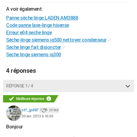
City break
Voyage de noces
Climat
Destinations
Voyage nature
Forum
+
PHOTO
A voir également:
Panne sèche linge LADEN AM3888
GUIDES D'ACHAT
Code panne lave-linge hisense
BONS PLANS
Erreur e04 seche linge
Sèche-linge siemens iq500 nettoyer condenseur
✓
CARTE DE VOEUX
Seche linge fait disjoncter
✓
Seche linge siemens iq300
Carte Bonne année
Carte Pâques
Carte de Noël
Carte Saint-Valentin
Carte d'anniversaire
DICTIONNAIRE
Biographies
Expressions
Dictionnaire
Citations
Proverbes
PROGRAMME TV
4 réponses
COPAINS D'AVANT
RÉPONSE 1 / 4
Se connecter
Collèges
Universités
Service militaire
S'inscrire
Lycées
Primaires
Entreprises
Avis de recherche
AVIS DE DÉCÈS
Meilleure réponse
FORUM
stf_jpd87
29 968
30 avr. 2013 à 16:30
Lifestyle
Sport
Television
Cinema
Bricolage
Culture
Auto
Voyage
Bonjour