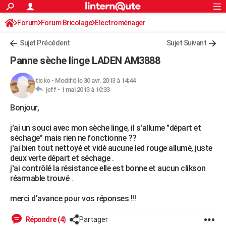
ACTUALITÉS
Forum
Forum Bricolage
Connexion
Electroménager
S'inscrire
Rechercher
Société
Education
Villes
Politique
Faits Divers
Monde
+
SPORT
Sujet Précédent
Sujet Suivant
Football
Cyclisme
Forum
Coupe du monde 2026
Tennis
Rugby
CULTURE
Panne sèche linge LADEN AM3888
TNT
Cinéma
Musique
Programme TV
Streaming
Sorties cinéma
+
FINANCE
ticko
-
Modifié le 30 avr. 2013 à 14:44
jeff -
1 mai 2013 à 10:33
Impôts
Immobilier
Banque
Crédit
Retraite
Epargne
Risques naturels par ville
Assurance
AUTO
Bonjour,
Réserver un essai
Berlines
Forum auto
Essais
Citadines
SUV
+
HIGH-TECH
j'ai un souci avec mon sèche linge, il s'allume "départ et
Meilleur smartphone
Ordinateurs
Guide high-tech
Mobiles
Internet
Jeux vidéo
+
BRICOLAGE
séchage" mais rien ne fonctionne ??
j'ai bien tout nettoyé et vidé aucune led rouge allumé, juste
Aménagement intérieur
Cuisine
Jardinage
+
Forum
Extérieur
Salle de bains
Rangement
WEEK-END
deux verte départ et séchage .
j'ai contrôlé la résistance elle est bonne et aucun clikson
Escapades
Expositions
Week-end nature
Guides de France
Patrimoine
Musées
+
LIFESTYLE
réarmable trouvé .
Bien-être
Mode
+
Art de vivre
Loisirs
Modes de vie
SANTE
merci d'avance pour vos réponses !!!
Guide de la santé
Médicaments
+
Alimentation
Maladies
Sommeil
VOYAGE
Répondre (4)
Partager