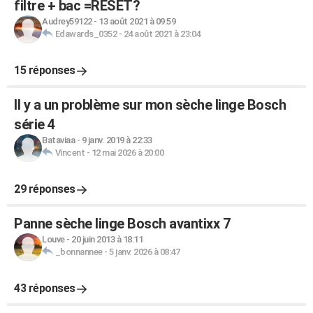
filtre + bac =RESET?
Audrey59122
-
13 août 2021 à 09:59
Edawards_0352
-
24 août 2021 à 23:04
15 réponses
Il y a un problème sur mon sèche linge Bosch
série 4
Bataviaa
-
9 janv. 2019 à 22:33
Vincent
-
12 mai 2026 à 20:00
29 réponses
Panne sèche linge Bosch avantixx 7
Louve
-
20 juin 2013 à 18:11
_bonnannee
-
5 janv. 2026 à 08:47
43 réponses