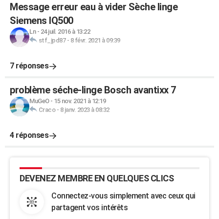
Message erreur eau à vider Sèche linge
Siemens IQ500
Ln
-
24 juil. 2016 à 13:22
stf_jpd87
-
8 févr. 2021 à 09:39
7 réponses
problème séche-linge Bosch avantixx 7
MuGeO
-
15 nov. 2021 à 12:19
Craco
-
8 janv. 2023 à 08:32
4 réponses
DEVENEZ MEMBRE EN QUELQUES CLICS
Connectez-vous simplement avec ceux qui
partagent vos intérêts