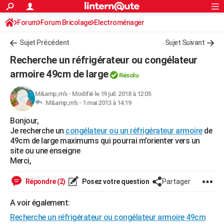
ACTUALITÉS
Forum
Forum Bricolage
Connexion
Electroménager
S'inscrire
Rechercher
Société
Education
Villes
Politique
Faits Divers
Monde
+
SPORT
Sujet Précédent
Sujet Suivant
Football
Cyclisme
Forum
Coupe du monde 2026
Tennis
Rugby
CULTURE
Recherche un réfrigérateur ou congélateur
TNT
Cinéma
Musique
Programme TV
Streaming
Sorties cinéma
+
armoire 49cm de large
FINANCE
Résolu
Impôts
Immobilier
Banque
Crédit
Retraite
Epargne
Risques naturels par ville
Assurance
AUTO
M&amp;m's
-
Modifié le 19 juil. 2018 à 12:05
M&amp;m's -
1 mai 2013 à 14:19
Réserver un essai
Berlines
Forum auto
Essais
Citadines
SUV
+
HIGH-TECH
Bonjour,
Je recherche un
congélateur ou un réfrigérateur armoire
de
Meilleur smartphone
Ordinateurs
Guide high-tech
Mobiles
Internet
Jeux vidéo
+
BRICOLAGE
49cm de large maximums qui pourrai m'orienter vers un
site ou une enseigne
Aménagement intérieur
Cuisine
Jardinage
+
Forum
Extérieur
Salle de bains
Rangement
WEEK-END
Merci,
Escapades
Expositions
Week-end nature
Guides de France
Patrimoine
Musées
+
LIFESTYLE
Répondre (2)
Posez votre question
Partager
Bien-être
Mode
+
Art de vivre
Loisirs
Modes de vie
SANTE
A voir également:
Guide de la santé
Médicaments
+
Alimentation
Maladies
Sommeil
VOYAGE
Recherche un réfrigérateur ou congélateur armoire 49cm