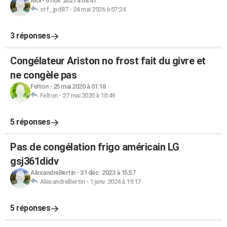
Moi
-
6 nov. 2021 à 08:41
stf_jpd87
-
24 mai 2026 à 07:24
3 réponses
Congélateur Ariston no frost fait du givre et
ne congèle pas
Felton
-
25 mai 2020 à 01:18
Felton
-
27 mai 2020 à 10:49
5 réponses
Pas de congélation frigo américain LG
gsj361didv
AlexandreBertin
-
31 déc. 2023 à 15:57
AlexandreBertin
-
1 janv. 2024 à 19:17
5 réponses