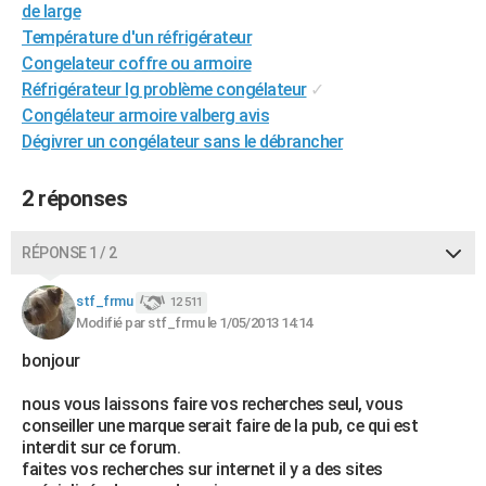
de large
City break
Voyage de noces
Climat
Destinations
Voyage nature
Forum
+
PHOTO
Température d'un réfrigérateur
Congelateur coffre ou armoire
GUIDES D'ACHAT
Réfrigérateur lg problème congélateur
✓
BONS PLANS
Congélateur armoire valberg avis
Dégivrer un congélateur sans le débrancher
CARTE DE VOEUX
2 réponses
Carte Bonne année
Carte Pâques
Carte de Noël
Carte Saint-Valentin
Carte d'anniversaire
DICTIONNAIRE
Biographies
Expressions
Dictionnaire
Citations
Proverbes
PROGRAMME TV
RÉPONSE 1 / 2
COPAINS D'AVANT
stf_frmu
12 511
Modifié par stf_frmu le 1/05/2013 14:14
Se connecter
Collèges
Universités
Service militaire
S'inscrire
Lycées
Primaires
Entreprises
Avis de recherche
AVIS DE DÉCÈS
bonjour
FORUM
nous vous laissons faire vos recherches seul, vous
Lifestyle
Sport
Television
Cinema
Bricolage
Culture
Auto
Voyage
conseiller une marque serait faire de la pub, ce qui est
interdit sur ce forum.
faites vos recherches sur internet il y a des sites