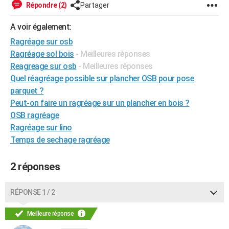
Répondre (2)
Partager
City break
Voyage de noces
Climat
Destinations
Voyage nature
Forum
+
PHOTO
A voir également:
GUIDES D'ACHAT
Ragréage sur osb
Ragréage sol bois
- Meilleures réponses
BONS PLANS
Reagreage sur osb
- Meilleures réponses
CARTE DE VOEUX
Quel réagréage possible sur plancher OSB pour pose
parquet ?
Carte Bonne année
Carte Pâques
Carte de Noël
Carte Saint-Valentin
Carte d'anniversaire
DICTIONNAIRE
Peut-on faire un ragréage sur un plancher en bois ?
Biographies
Expressions
Dictionnaire
Citations
Proverbes
OSB ragréage
PROGRAMME TV
Ragréage sur lino
COPAINS D'AVANT
Temps de sechage ragréage
Se connecter
Collèges
Universités
Service militaire
S'inscrire
Lycées
Primaires
Entreprises
Avis de recherche
AVIS DE DÉCÈS
2 réponses
FORUM
RÉPONSE 1 / 2
Lifestyle
Sport
Television
Cinema
Bricolage
Culture
Auto
Voyage
Meilleure réponse