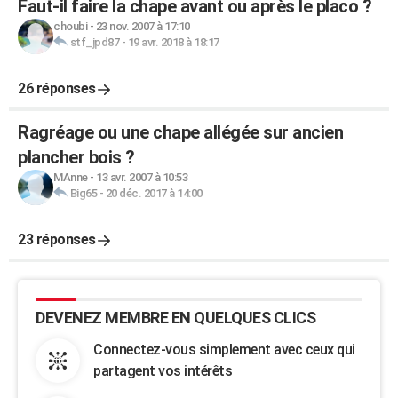
Faut-il faire la chape avant ou après le placo ?
choubi
-
23 nov. 2007 à 17:10
stf_jpd87
-
19 avr. 2018 à 18:17
26 réponses
Ragréage ou une chape allégée sur ancien
plancher bois ?
MAnne
-
13 avr. 2007 à 10:53
Big65
-
20 déc. 2017 à 14:00
23 réponses
DEVENEZ MEMBRE EN QUELQUES CLICS
Connectez-vous simplement avec ceux qui
partagent vos intérêts