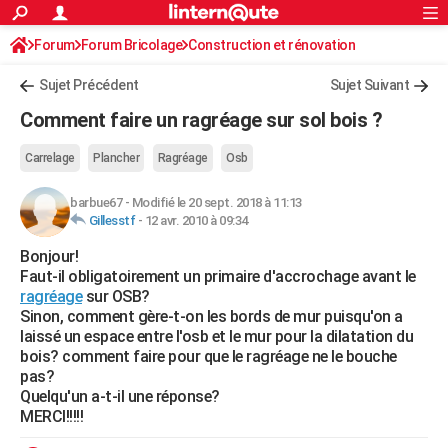
ACTUALITÉS
Forum
Forum Bricolage
Connexion
Construction et rénovation
S'inscrire
Rechercher
Société
Education
Villes
Politique
Faits Divers
Monde
+
SPORT
Sujet Précédent
Sujet Suivant
Football
Cyclisme
Forum
Coupe du monde 2026
Tennis
Rugby
CULTURE
Comment faire un ragréage sur sol bois ?
TNT
Cinéma
Musique
Programme TV
Streaming
Sorties cinéma
+
FINANCE
Carrelage
Plancher
Ragréage
Osb
Impôts
Immobilier
Banque
Crédit
Retraite
Epargne
Risques naturels par ville
Assurance
AUTO
barbue67
-
Modifié le 20 sept. 2018 à 11:13
Gillesstf
-
12 avr. 2010 à 09:34
Réserver un essai
Berlines
Forum auto
Essais
Citadines
SUV
+
HIGH-TECH
Bonjour!
Meilleur smartphone
Ordinateurs
Guide high-tech
Mobiles
Internet
Jeux vidéo
+
BRICOLAGE
Faut-il obligatoirement un primaire d'accrochage avant le
ragréage
sur OSB?
Aménagement intérieur
Cuisine
Jardinage
+
Forum
Extérieur
Salle de bains
Rangement
WEEK-END
Sinon, comment gère-t-on les bords de mur puisqu'on a
laissé un espace entre l'osb et le mur pour la dilatation du
Escapades
Expositions
Week-end nature
Guides de France
Patrimoine
Musées
+
LIFESTYLE
bois? comment faire pour que le ragréage ne le bouche
pas?
Bien-être
Mode
+
Art de vivre
Loisirs
Modes de vie
SANTE
Quelqu'un a-t-il une réponse?
MERCI!!!!!
Guide de la santé
Médicaments
+
Alimentation
Maladies
Sommeil
VOYAGE