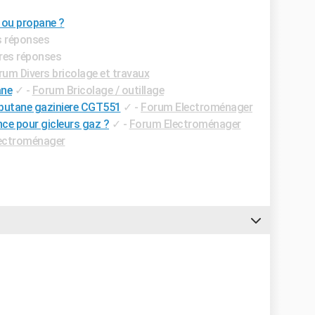
 ou propane ?
es réponses
ures réponses
rum Divers bricolage et travaux
ane
✓
-
Forum Bricolage / outillage
butane gaziniere CGT551
✓
-
Forum Electroménager
ce pour gicleurs gaz ?
✓
-
Forum Electroménager
ectroménager