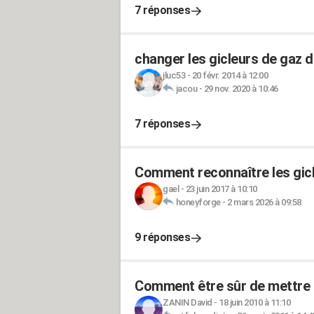
7 réponses
changer les gicleurs de gaz d
jluc53
-
20 févr. 2014 à 12:00
jacou
-
29 nov. 2020 à 10:46
7 réponses
Comment reconnaître les gicl
gael
-
23 juin 2017 à 10:10
honeyforge
-
2 mars 2026 à 09:58
9 réponses
Comment être sûr de mettre l
ZANIN David
-
18 juin 2010 à 11:10