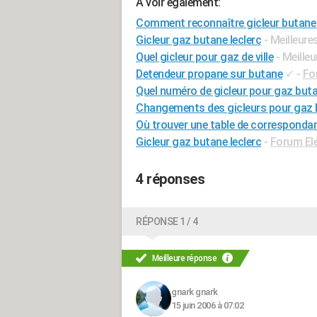
A voir également:
Comment reconnaître gicleur butane
Gicleur gaz butane leclerc
- Meilleur
Quel gicleur pour gaz de ville
- Meille
Detendeur propane sur butane
✓
-
Fo
Quel numéro de gicleur pour gaz but
Changements des gicleurs pour gaz 
Où trouver une table de correspondan
Gicleur gaz butane leclerc
-
Forum El
4 réponses
RÉPONSE 1 / 4
Meilleure réponse
gnark gnark
15 juin 2006 à 07:02