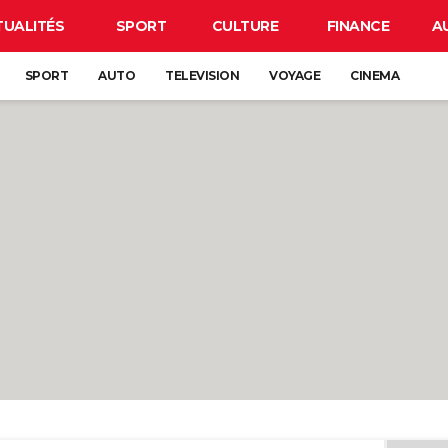
TUALITÉS
SPORT
CULTURE
FINANCE
A
SPORT
AUTO
TELEVISION
VOYAGE
CINEMA