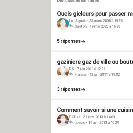
Discussions similaires
Quels gicleurs pour passer ma
Le_Squale
-
23 mars 2008 à 19:58
Gaston
-
19 mai 2020 à 16:38
5 réponses
gaziniere gaz de ville ou boute
DS
-
7 juin 2011 à 12:21
Francis
-
12 juin 2011 à 19:02
3 réponses
Comment savoir si une cuisiniè
PODxt
-
21 janv. 2013 à 14:09
hocine
-
19 avr. 2013 à 19:29