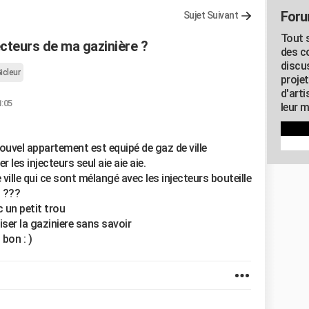
Foru
Sujet Suivant
Tout s
cteurs de ma gazinière ?
des c
discu
icleur
proje
d'art
1:05
leur m
uvel appartement est equipé de gaz de ville
les injecteurs seul aie aie aie.
e ville qui ce sont mélangé avec les injecteurs bouteille
s ???
 un petit trou
liser la gaziniere sans savoir
 bon : )