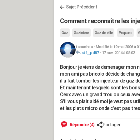
Sujet Précédent
Comment reconnaître les inje
Gaz
Gaziniere
Gaz de ville
Propane
G
taouchqa
-
Modifié le 19 mai 2006 à 0
stf_jpd87
-
17 nov. 2014 à 08:02
Bonjour je viens de demenager mon no
mon ami pas bricolo décide de changer 
il a fait tomber les injecteur de gaz d
Et maintenant lesquels sont les bon
Ceux avec un grand trou ou ceux avec
S'il vous plait aidé moi je veut pas uti
et les plats micro onde c'est pas tres
Répondre (4)
Partager