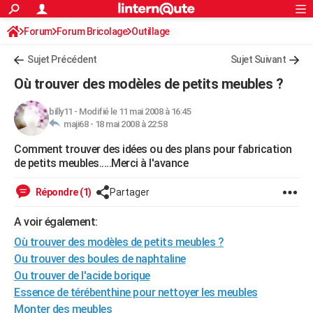
ACTUALITÉS
Forum
Forum Bricolage
Connexion
Outillage
S'inscrire
Rechercher
Société
Education
Villes
Politique
Faits Divers
Monde
+
SPORT
Sujet Précédent
Sujet Suivant
Football
Cyclisme
Forum
Coupe du monde 2026
Tennis
Rugby
CULTURE
Où trouver des modèles de petits meubles ?
TNT
Cinéma
Musique
Programme TV
Streaming
Sorties cinéma
+
FINANCE
billy11
-
Modifié le 11 mai 2008 à 16:45
maji68 -
18 mai 2008 à 22:58
Impôts
Immobilier
Banque
Crédit
Retraite
Epargne
Risques naturels par ville
Assurance
AUTO
Comment trouver des idées ou des plans pour fabrication
Réserver un essai
Berlines
Forum auto
Essais
Citadines
SUV
+
HIGH-TECH
de petits meubles.....Merci à l'avance
Meilleur smartphone
Ordinateurs
Guide high-tech
Mobiles
Internet
Jeux vidéo
+
BRICOLAGE
Répondre (1)
Partager
Aménagement intérieur
Cuisine
Jardinage
+
Forum
Extérieur
Salle de bains
Rangement
WEEK-END
A voir également:
Escapades
Expositions
Week-end nature
Guides de France
Patrimoine
Musées
+
Où trouver des modèles de petits meubles ?
LIFESTYLE
Ou trouver des boules de naphtaline
Bien-être
Mode
+
Art de vivre
Loisirs
Modes de vie
SANTE
Ou trouver de l'acide borique
Essence de térébenthine pour nettoyer les meubles
Guide de la santé
Médicaments
+
Alimentation
Maladies
Sommeil
VOYAGE
Monter des meubles