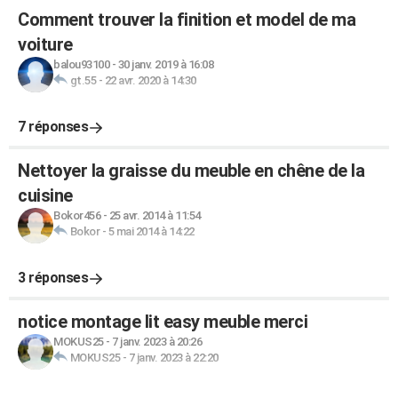
Comment trouver la finition et model de ma
voiture
balou93100
-
30 janv. 2019 à 16:08
gt.55
-
22 avr. 2020 à 14:30
7 réponses
Nettoyer la graisse du meuble en chêne de la
cuisine
Bokor456
-
25 avr. 2014 à 11:54
Bokor
-
5 mai 2014 à 14:22
3 réponses
notice montage lit easy meuble merci
MOKUS25
-
7 janv. 2023 à 20:26
MOKUS25
-
7 janv. 2023 à 22:20