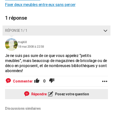
Fixer deux meubles entre eux sans percer
City break
Voyage de noces
Climat
Destinations
Voyage nature
Forum
+
PHOTO
GUIDES D'ACHAT
1 réponse
BONS PLANS
RÉPONSE 1 / 1
CARTE DE VOEUX
maji68
Carte Bonne année
Carte Pâques
Carte de Noël
Carte Saint-Valentin
Carte d'anniversaire
18 mai 2008 à 22:58
DICTIONNAIRE
Je ne suis pas sure de ce que vous appelez "petits
Biographies
Expressions
Dictionnaire
Citations
Proverbes
PROGRAMME TV
meubles", mais beaucoup de magazines de bricolage ou de
déco en proposent, et de nombreuses bibliothèques y sont
COPAINS D'AVANT
abonnées!
Se connecter
Collèges
Universités
Service militaire
S'inscrire
Lycées
Primaires
Entreprises
Avis de recherche
AVIS DE DÉCÈS
0
Commenter
FORUM
Répondre
Posez votre question
Lifestyle
Sport
Television
Cinema
Bricolage
Culture
Auto
Voyage
Discussions similaires