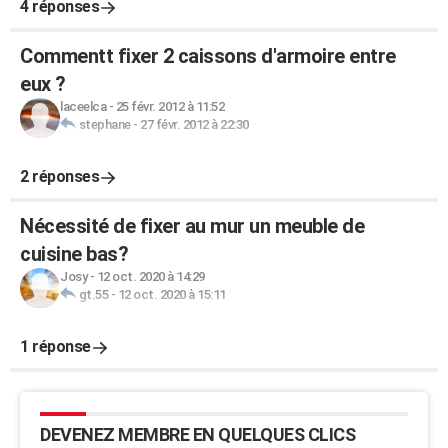
4 réponses
Commentt fixer 2 caissons d'armoire entre
eux ?
laceelca
-
25 févr. 2012 à 11:52
stephane
-
27 févr. 2012 à 22:30
2 réponses
Nécessité de fixer au mur un meuble de
cuisine bas?
Josy
-
12 oct. 2020 à 14:29
gt.55
-
12 oct. 2020 à 15:11
1 réponse
DEVENEZ MEMBRE EN QUELQUES CLICS