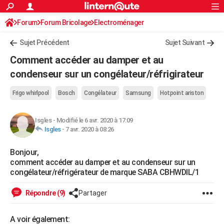
ACTUALITÉS
Forum
Forum Bricolage
Connexion
Electroménager
S'inscrire
Rechercher
Société
Education
Villes
Politique
Faits Divers
Monde
+
SPORT
Sujet Précédent
Sujet Suivant
Football
Cyclisme
Forum
Coupe du monde 2026
Tennis
Rugby
CULTURE
Comment accéder au damper et au
TNT
Cinéma
Musique
Programme TV
Streaming
Sorties cinéma
+
condenseur sur un congélateur/réfrigirateur
FINANCE
Impôts
Immobilier
Banque
Crédit
Retraite
Epargne
Risques naturels par ville
Assurance
AUTO
Frigo whirlpool
Bosch
Congélateur
Samsung
Hotpoint ariston
Réserver un essai
Berlines
Forum auto
Essais
Citadines
SUV
+
HIGH-TECH
Isgles
-
Modifié le 6 avr. 2020 à 17:09
Isgles
-
7 avr. 2020 à 08:26
Meilleur smartphone
Ordinateurs
Guide high-tech
Mobiles
Internet
Jeux vidéo
+
BRICOLAGE
Bonjour,
Aménagement intérieur
Cuisine
Jardinage
+
Forum
Extérieur
Salle de bains
Rangement
WEEK-END
comment accéder au damper et au condenseur sur un
congélateur/réfrigérateur de marque SABA CBHWDIL/1
Escapades
Expositions
Week-end nature
Guides de France
Patrimoine
Musées
+
LIFESTYLE
Bien-être
Mode
+
Art de vivre
Loisirs
Modes de vie
Répondre (9)
Partager
SANTE
Guide de la santé
Médicaments
+
Alimentation
Maladies
Sommeil
VOYAGE
A voir également: