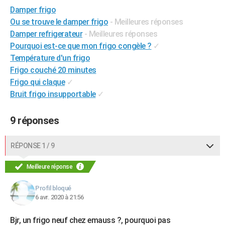
Damper frigo
City break
Voyage de noces
Climat
Destinations
Voyage nature
Forum
+
PHOTO
Ou se trouve le damper frigo
- Meilleures réponses
GUIDES D'ACHAT
Damper refrigerateur
- Meilleures réponses
Pourquoi est-ce que mon frigo congèle ?
✓
BONS PLANS
Température d'un frigo
Frigo couché 20 minutes
CARTE DE VOEUX
Frigo qui claque
✓
Carte Bonne année
Carte Pâques
Carte de Noël
Carte Saint-Valentin
Carte d'anniversaire
DICTIONNAIRE
Bruit frigo insupportable
✓
Biographies
Expressions
Dictionnaire
Citations
Proverbes
PROGRAMME TV
9 réponses
COPAINS D'AVANT
RÉPONSE 1 / 9
Se connecter
Collèges
Universités
Service militaire
S'inscrire
Lycées
Primaires
Entreprises
Avis de recherche
AVIS DE DÉCÈS
Meilleure réponse
FORUM
Profil bloqué
Lifestyle
Sport
Television
Cinema
Bricolage
Culture
Auto
Voyage
6 avr. 2020 à 21:56
Bjr, un frigo neuf chez emauss ?, pourquoi pas