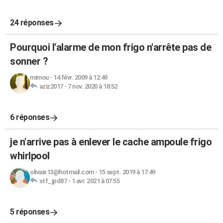
24 réponses
Pourquoi l'alarme de mon frigo n'arrête pas de
sonner ?
mimou
-
14 févr. 2009 à 12:49
aziz2017
-
7 nov. 2020 à 18:52
6 réponses
je n'arrive pas à enlever le cache ampoule frigo
whirlpool
olivaix13@hotmail.com
-
15 sept. 2019 à 17:49
stf_jpd87
-
1 avr. 2021 à 07:55
5 réponses