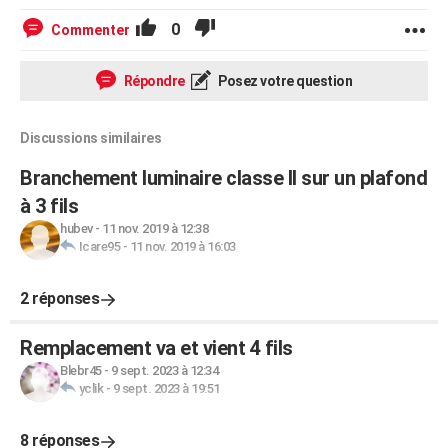
0
Commenter
Répondre
Posez votre question
Discussions similaires
Branchement luminaire classe II sur un plafond
à 3 fils
hubev
-
11 nov. 2019 à 12:38
Icare95
-
11 nov. 2019 à 16:03
2 réponses
Remplacement va et vient 4 fils
Blebr45
-
9 sept. 2023 à 12:34
yclik
-
9 sept. 2023 à 19:51
8 réponses