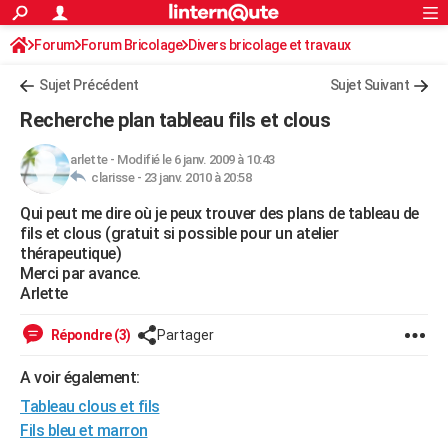
ACTUALITÉS
Forum
Forum Bricolage
Connexion
Divers bricolage et travaux
S'inscrire
Rechercher
Société
Education
Villes
Politique
Faits Divers
Monde
+
SPORT
Sujet Précédent
Sujet Suivant
Football
Cyclisme
Forum
Coupe du monde 2026
Tennis
Rugby
CULTURE
Recherche plan tableau fils et clous
TNT
Cinéma
Musique
Programme TV
Streaming
Sorties cinéma
+
FINANCE
arlette
-
Modifié le 6 janv. 2009 à 10:43
clarisse -
23 janv. 2010 à 20:58
Impôts
Immobilier
Banque
Crédit
Retraite
Epargne
Risques naturels par ville
Assurance
AUTO
Qui peut me dire où je peux trouver des plans de tableau de
Réserver un essai
Berlines
Forum auto
Essais
Citadines
SUV
+
HIGH-TECH
fils et clous (gratuit si possible pour un atelier
thérapeutique)
Meilleur smartphone
Ordinateurs
Guide high-tech
Mobiles
Internet
Jeux vidéo
+
BRICOLAGE
Merci par avance.
Arlette
Aménagement intérieur
Cuisine
Jardinage
+
Forum
Extérieur
Salle de bains
Rangement
WEEK-END
Répondre (3)
Partager
Escapades
Expositions
Week-end nature
Guides de France
Patrimoine
Musées
+
LIFESTYLE
A voir également:
Bien-être
Mode
+
Art de vivre
Loisirs
Modes de vie
SANTE
Tableau clous et fils
Guide de la santé
Médicaments
+
Alimentation
Maladies
Sommeil
Fils bleu et marron
VOYAGE