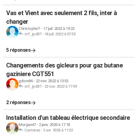
Vas et Vient avec seulement 2 fils, inter à
changer
ChristopheT
-
17 juil. 2022 à 19:22
stf_jpd87
-
18 juil. 2022 à 07:55
5 réponses
Changements des gicleurs pour gaz butane
gaziniere CGT551
gdom86
-
22 nov. 2022 à 13:53
stf_jpd87
-
22 nov. 2022 à 17:59
2 réponses
Installation d'un tableau électrique secondaire
Morgan47
-
2 janv. 2020 à 17:18
Carminas
-
3 avr. 2026 à 11:52