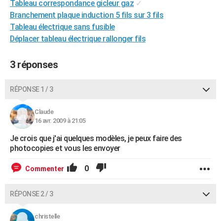
Tableau correspondance gicleur gaz
✓
City break
Voyage de noces
Climat
Destinations
Voyage nature
Forum
+
PHOTO
Branchement plaque induction 5 fils sur 3 fils
Tableau électrique sans fusible
GUIDES D'ACHAT
Déplacer tableau électrique rallonger fils
BONS PLANS
3 réponses
CARTE DE VOEUX
Carte Bonne année
Carte Pâques
Carte de Noël
Carte Saint-Valentin
Carte d'anniversaire
RÉPONSE 1 / 3
DICTIONNAIRE
Biographies
Expressions
Dictionnaire
Citations
Proverbes
PROGRAMME TV
Claude
16 avr. 2009 à 21:05
COPAINS D'AVANT
Je crois que j'ai quelques modèles, je peux faire des
photocopies et vous les envoyer
Se connecter
Collèges
Universités
Service militaire
S'inscrire
Lycées
Primaires
Entreprises
Avis de recherche
AVIS DE DÉCÈS
0
Commenter
FORUM
Lifestyle
Sport
Television
Cinema
Bricolage
Culture
Auto
Voyage
RÉPONSE 2 / 3
christelle