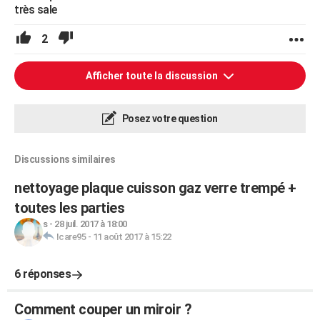
très sale
2
Afficher toute la discussion
Posez votre question
Discussions similaires
nettoyage plaque cuisson gaz verre trempé +
toutes les parties
s
-
28 juil. 2017 à 18:00
Icare95
-
11 août 2017 à 15:22
6 réponses
Comment couper un miroir ?