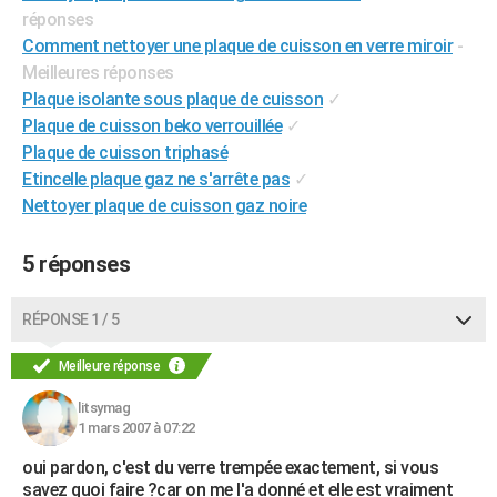
réponses
City break
Voyage de noces
Climat
Destinations
Voyage nature
Forum
+
PHOTO
Comment nettoyer une plaque de cuisson en verre miroir
-
Meilleures réponses
GUIDES D'ACHAT
Plaque isolante sous plaque de cuisson
✓
BONS PLANS
Plaque de cuisson beko verrouillée
✓
Plaque de cuisson triphasé
CARTE DE VOEUX
Etincelle plaque gaz ne s'arrête pas
✓
Carte Bonne année
Carte Pâques
Carte de Noël
Carte Saint-Valentin
Carte d'anniversaire
Nettoyer plaque de cuisson gaz noire
DICTIONNAIRE
Biographies
Expressions
Dictionnaire
Citations
Proverbes
PROGRAMME TV
5 réponses
COPAINS D'AVANT
RÉPONSE 1 / 5
Se connecter
Collèges
Universités
Service militaire
S'inscrire
Lycées
Primaires
Entreprises
Avis de recherche
AVIS DE DÉCÈS
Meilleure réponse
FORUM
litsymag
Lifestyle
Sport
Television
Cinema
Bricolage
Culture
Auto
Voyage
1 mars 2007 à 07:22
oui pardon, c'est du verre trempée exactement, si vous
savez quoi faire ?car on me l'a donné et elle est vraiment