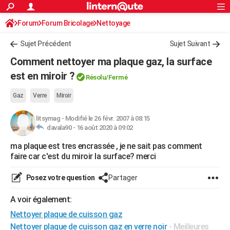
ACTUALITÉS
Forum
Forum Bricolage
Connexion
Nettoyage
S'inscrire
Rechercher
Société
Education
Villes
Politique
Faits Divers
Monde
+
SPORT
Sujet Précédent
Sujet Suivant
Football
Cyclisme
Forum
Coupe du monde 2026
Tennis
Rugby
CULTURE
Comment nettoyer ma plaque gaz, la surface
TNT
Cinéma
Musique
Programme TV
Streaming
Sorties cinéma
+
est en miroir ?
FINANCE
Résolu/Fermé
Impôts
Immobilier
Banque
Crédit
Retraite
Epargne
Risques naturels par ville
Assurance
AUTO
Gaz
Verre
Miroir
Réserver un essai
Berlines
Forum auto
Essais
Citadines
SUV
+
HIGH-TECH
litsymag
-
Modifié le 26 févr. 2007 à 08:15
davala90 -
16 août 2020 à 09:02
Meilleur smartphone
Ordinateurs
Guide high-tech
Mobiles
Internet
Jeux vidéo
+
BRICOLAGE
ma plaque est tres encrassée , je ne sait pas comment
faire car c'est du miroir la surface? merci
Aménagement intérieur
Cuisine
Jardinage
+
Forum
Extérieur
Salle de bains
Rangement
WEEK-END
Escapades
Expositions
Week-end nature
Guides de France
Patrimoine
Musées
+
Posez votre question
Partager
LIFESTYLE
Bien-être
Mode
+
Art de vivre
Loisirs
Modes de vie
A voir également:
SANTE
Nettoyer plaque de cuisson gaz
Guide de la santé
Médicaments
+
Alimentation
Maladies
Sommeil
VOYAGE
Nettoyer plaque de cuisson gaz en verre noir
- Meilleures