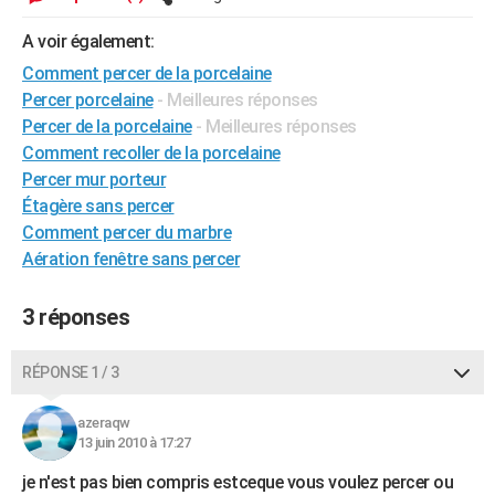
City break
Voyage de noces
Climat
Destinations
Voyage nature
Forum
+
PHOTO
A voir également:
GUIDES D'ACHAT
Comment percer de la porcelaine
Percer porcelaine
- Meilleures réponses
BONS PLANS
Percer de la porcelaine
- Meilleures réponses
Comment recoller de la porcelaine
CARTE DE VOEUX
Percer mur porteur
Carte Bonne année
Carte Pâques
Carte de Noël
Carte Saint-Valentin
Carte d'anniversaire
Étagère sans percer
DICTIONNAIRE
Comment percer du marbre
Biographies
Expressions
Dictionnaire
Citations
Proverbes
PROGRAMME TV
Aération fenêtre sans percer
COPAINS D'AVANT
3 réponses
Se connecter
Collèges
Universités
Service militaire
S'inscrire
Lycées
Primaires
Entreprises
Avis de recherche
AVIS DE DÉCÈS
RÉPONSE 1 / 3
FORUM
azeraqw
Lifestyle
Sport
Television
Cinema
Bricolage
Culture
Auto
Voyage
13 juin 2010 à 17:27
je n'est pas bien compris estceque vous voulez percer ou