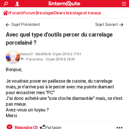
ACTUALITÉS
Forum
Forum Bricolage
Connexion
Divers bricolage et travaux
S'inscrire
Rechercher
Société
Education
Villes
Politique
Faits Divers
Monde
+
SPORT
Sujet Précédent
Sujet Suivant
Football
Cyclisme
Forum
Coupe du monde 2026
Tennis
Rugby
CULTURE
Avec quel type d'outils percer du carrelage
TNT
Cinéma
Musique
Programme TV
Streaming
Sorties cinéma
+
porcelainé ?
FINANCE
Impôts
Immobilier
Banque
Crédit
Retraite
Epargne
Risques naturels par ville
Assurance
AUTO
Nono47
-
Modifié le 13 juin 2010 à 17:01
Paroroma -
13 juin 2010 à 18:39
Réserver un essai
Berlines
Forum auto
Essais
Citadines
SUV
+
HIGH-TECH
Bonjour,
Meilleur smartphone
Ordinateurs
Guide high-tech
Mobiles
Internet
Jeux vidéo
+
BRICOLAGE
Je voudrais poser en paillasse de cuisine, du carrelage
mais, je n'arrive pas à le percer avec ma pointe diamant
Aménagement intérieur
Cuisine
Jardinage
+
Forum
Extérieur
Salle de bains
Rangement
WEEK-END
pour encastrer mes "PC"
J'ai donc acheté une "scie cloche diamantée" mais, ce n'est
Escapades
Expositions
Week-end nature
Guides de France
Patrimoine
Musées
+
LIFESTYLE
pas mieux.
Avez-vous un tuyau ?
Bien-être
Mode
+
Art de vivre
Loisirs
Modes de vie
SANTE
Merci.
Guide de la santé
Médicaments
+
Alimentation
Maladies
Sommeil
VOYAGE
Répondre (3)
Partager