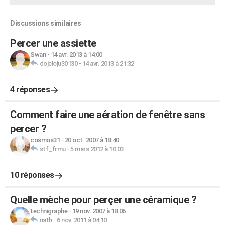
Discussions similaires
Percer une assiette
Swan
-
14 avr. 2013 à 14:00
dojeloju30130
-
14 avr. 2013 à 21:32
4 réponses
Comment faire une aération de fenêtre sans
percer ?
cosmos31
-
20 oct. 2007 à 18:40
stf_frmu
-
5 mars 2012 à 10:03
10 réponses
Quelle mèche pour perçer une céramique ?
technigraphe
-
19 nov. 2007 à 18:06
nath
-
6 nov. 2011 à 04:10