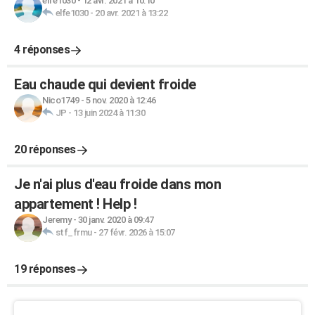
elfe1030
-
12 avr. 2021 à 10:10
elfe1030
-
20 avr. 2021 à 13:22
4 réponses
Eau chaude qui devient froide
Nico1749
-
5 nov. 2020 à 12:46
JP
-
13 juin 2024 à 11:30
20 réponses
Je n'ai plus d'eau froide dans mon
appartement ! Help !
Jeremy
-
30 janv. 2020 à 09:47
stf_frmu
-
27 févr. 2026 à 15:07
19 réponses