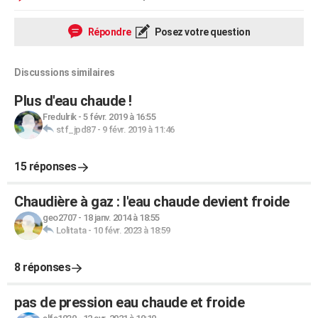
Répondre
Posez votre question
Discussions similaires
Plus d'eau chaude !
Fredulrik
-
5 févr. 2019 à 16:55
stf_jpd87
-
9 févr. 2019 à 11:46
15 réponses
Chaudière à gaz : l'eau chaude devient froide
geo2707
-
18 janv. 2014 à 18:55
Lolitata
-
10 févr. 2023 à 18:59
8 réponses
pas de pression eau chaude et froide