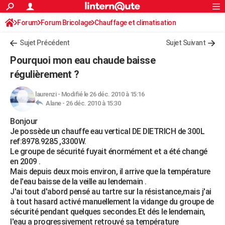
ACTUALITÉS
Forum
Forum Bricolage
Connexion
Chauffage et climatisation
S'inscrire
Rechercher
Société
Education
Villes
Politique
Faits Divers
Monde
+
SPORT
Sujet Précédent
Sujet Suivant
Football
Cyclisme
Forum
Coupe du monde 2026
Tennis
Rugby
CULTURE
Pourquoi mon eau chaude baisse
TNT
Cinéma
Musique
Programme TV
Streaming
Sorties cinéma
+
régulièrement ?
FINANCE
Impôts
Immobilier
Banque
Crédit
Retraite
Epargne
Risques naturels par ville
Assurance
AUTO
laurenzi
-
Modifié le 26 déc. 2010 à 15:16
Alane -
26 déc. 2010 à 15:30
Réserver un essai
Berlines
Forum auto
Essais
Citadines
SUV
+
HIGH-TECH
Bonjour
Je possède un chauffe eau vertical DE DIETRICH de 300L
Meilleur smartphone
Ordinateurs
Guide high-tech
Mobiles
Internet
Jeux vidéo
+
BRICOLAGE
ref:8978.9285 ,3300W.
Le groupe de sécurité fuyait énormément et a été changé
Aménagement intérieur
Cuisine
Jardinage
+
Forum
Extérieur
Salle de bains
Rangement
WEEK-END
en 2009 .
Mais depuis deux mois environ, il arrive que la température
Escapades
Expositions
Week-end nature
Guides de France
Patrimoine
Musées
+
LIFESTYLE
de l'eau baisse de la veille au lendemain .
J'ai tout d'abord pensé au tartre sur la résistance,mais j'ai
Bien-être
Mode
+
Art de vivre
Loisirs
Modes de vie
SANTE
à tout hasard activé manuellement la vidange du groupe de
sécurité pendant quelques secondes.Et dés le lendemain,
Guide de la santé
Médicaments
+
Alimentation
Maladies
Sommeil
VOYAGE
l'eau a progressivement retrouvé sa température