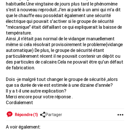
habituelle.Une vingtaine de jours plus tard le phénomène
City break
Voyage de noces
Climat
Destinations
Voyage nature
Forum
+
PHOTO
s'est à nouveau reproduit.J'en ai parlé à un ami qui m'a dit
que le chauffe eau possédait également une sécurité
GUIDES D'ACHAT
électrique qui pouvait s'activer si le groupe de sécurité
"mécanique" était défaillant ce qui expliquerait la baisse de
BONS PLANS
température.
Ainsi ,il n'était pas normal de le vidanger manuellement
CARTE DE VOEUX
même si cela résolvait provisoirement le probleme(vidange
automatique) De plus, le groupe de sécurité étant
Carte Bonne année
Carte Pâques
Carte de Noël
Carte Saint-Valentin
Carte d'anniversaire
DICTIONNAIRE
particulièrement récent il ne pouvait contenir un dépôt ou
des particules de calcaire.Cela ne pouvait être qu'un défaut
Biographies
Expressions
Dictionnaire
Citations
Proverbes
PROGRAMME TV
de fabrication.
COPAINS D'AVANT
Dois -je malgré tout changer le groupe de sécurité ,alors
que sa durée de vie est estimée à une dizaine d'année?
Se connecter
Collèges
Universités
Service militaire
S'inscrire
Lycées
Primaires
Entreprises
Avis de recherche
AVIS DE DÉCÈS
Il y a t-il une autre explication?
Merci encore pour votre réponse .
FORUM
Cordialement
Lifestyle
Sport
Television
Cinema
Bricolage
Culture
Auto
Voyage
Répondre (1)
Partager
A voir également: