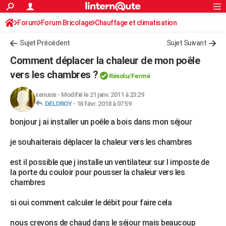
ACTUALITÉS
Forum
Forum Bricolage
Connexion
Chauffage et climatisation
S'inscrire
Rechercher
Société
Education
Villes
Politique
Faits Divers
Monde
+
SPORT
Sujet Précédent
Sujet Suivant
Football
Cyclisme
Forum
Coupe du monde 2026
Tennis
Rugby
CULTURE
Comment déplacer la chaleur de mon poêle
TNT
Cinéma
Musique
Programme TV
Streaming
Sorties cinéma
+
vers les chambres ?
FINANCE
Résolu/Fermé
Impôts
Immobilier
Banque
Crédit
Retraite
Epargne
Risques naturels par ville
Assurance
AUTO
xenusis
-
Modifié le 21 janv. 2011 à 23:29
DELOROY
-
18 févr. 2018 à 07:59
Réserver un essai
Berlines
Forum auto
Essais
Citadines
SUV
+
HIGH-TECH
bonjour j ai installer un poêle a bois dans mon séjour
Meilleur smartphone
Ordinateurs
Guide high-tech
Mobiles
Internet
Jeux vidéo
+
BRICOLAGE
je souhaiterais déplacer la chaleur vers les chambres
Aménagement intérieur
Cuisine
Jardinage
+
Forum
Extérieur
Salle de bains
Rangement
WEEK-END
est il possible que j installe un ventilateur sur l imposte de
la porte du couloir pour pousser la chaleur vers les
Escapades
Expositions
Week-end nature
Guides de France
Patrimoine
Musées
+
LIFESTYLE
chambres
Bien-être
Mode
+
Art de vivre
Loisirs
Modes de vie
SANTE
si oui comment calculer le débit pour faire cela
Guide de la santé
Médicaments
+
Alimentation
Maladies
Sommeil
VOYAGE
nous crevons de chaud dans le séjour mais beaucoup