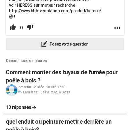
voir HERESS sur moteur recherche
http://www.hbh-ventilation.com/produit/heress/
@+
0
Posez votre question
Discussions similaires
Comment monter des tuyaux de fumée pour
poêle à bois ?
jomartin
-
29 déc. 2010 à 17:59
Lamifritz
-
6 févr. 2020 à 02:13
13 réponses
quel enduit ou peinture mettre derrière un
poêle à bois?