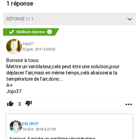
1 réponse
RÉPONSE 1 / 1
Meilleure réponse
Jojo37
22 janv. 2011 à 00:02
Bonsoir à tous.
Mettre un ventilateur,celà peut ètre une solution,pour
déplacer l'air,mais en mème temps,celà abaisserai la
température de l'air;donc...
A+
Jojo37
3
DELOROY
18 févr. 2018 à 07:59
bonjour, il existe un système récupérateur