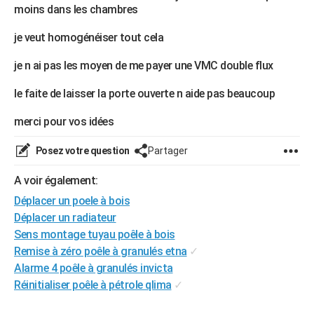
moins dans les chambres
City break
Voyage de noces
Climat
Destinations
Voyage nature
Forum
+
PHOTO
je veut homogénéiser tout cela
GUIDES D'ACHAT
je n ai pas les moyen de me payer une VMC double flux
BONS PLANS
le faite de laisser la porte ouverte n aide pas beaucoup
CARTE DE VOEUX
merci pour vos idées
Carte Bonne année
Carte Pâques
Carte de Noël
Carte Saint-Valentin
Carte d'anniversaire
DICTIONNAIRE
Posez votre question
Partager
Biographies
Expressions
Dictionnaire
Citations
Proverbes
PROGRAMME TV
A voir également:
COPAINS D'AVANT
Déplacer un poele à bois
Se connecter
Collèges
Universités
Service militaire
S'inscrire
Lycées
Primaires
Entreprises
Avis de recherche
AVIS DE DÉCÈS
Déplacer un radiateur
Sens montage tuyau poêle à bois
FORUM
Remise à zéro poêle à granulés etna
✓
Alarme 4 poêle à granulés invicta
Lifestyle
Sport
Television
Cinema
Bricolage
Culture
Auto
Voyage
Réinitialiser poêle à pétrole qlima
✓