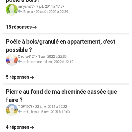
miryam77
-
7 juil. 2014 à 17:57
Bruxo
-
22 août 2020 à 22:39
15 réponses
Poêle à bois/granulé en appartement, c'est
possible ?
Ozora4124
-
1 avr. 2022 à 22:35
atlassaturn
-
4 avr. 2022 à 12:19
5 réponses
Pierre au fond de ma cheminée cassée que
faire ?
TOF1978
-
23 janv. 2014 à 22:22
stf_frmu
-
5 avr. 2025 à 18:03
4 réponses