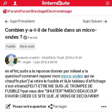
ACTUALITÉS
Forum
Forum Bricolage
Connexion
Electroménager
S'inscrire
Rechercher
Société
Education
Villes
Politique
Faits Divers
Monde
+
SPORT
Sujet Précédent
Sujet Suivant
Football
Cyclisme
Forum
Coupe du monde 2026
Tennis
Rugby
CULTURE
Combien y-a-t-il de fusible dans un micro-
TNT
Cinéma
Musique
Programme TV
Streaming
Sorties cinéma
+
ondes ?
FINANCE
Fermé
Impôts
Immobilier
Banque
Crédit
Retraite
Epargne
Risques naturels par ville
Assurance
AUTO
Fusible
Micro onde
Réserver un essai
Berlines
Forum auto
Essais
Citadines
SUV
+
HIGH-TECH
maarek scarlett
-
Modifié le 19 juil. 2018 à 15:49
virgile -
1 juin 2012 à 08:18
Meilleur smartphone
Ordinateurs
Guide high-tech
Mobiles
Internet
Jeux vidéo
+
BRICOLAGE
en effet,suite a la reponse donner par mikael a la
question"comment reparer mon
micro-ondes
qui ne
Aménagement intérieur
Cuisine
Jardinage
+
Forum
Extérieur
Salle de bains
Rangement
WEEK-END
chauffe plus"j'ai retire le fusible et là,le tableau d'affichage
s'est etteind;PEUT-ETRE ME SUIS-JE TROMPEE DE
Escapades
Expositions
Week-end nature
Guides de France
Patrimoine
Musées
+
LIFESTYLE
FUSIBLE?que veux dire "SHUITER"?MERCI BEAUCOUP
D'AVOIR CREER CE SITE QUE JE VIENS DE DECOUVRIR!!
Bien-être
Mode
+
Art de vivre
Loisirs
Modes de vie
SANTE
Posez votre question
Partager
Guide de la santé
Médicaments
+
Alimentation
Maladies
Sommeil
VOYAGE