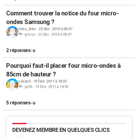
Comment trouver la notice du four micro-
ondes Samsung ?
miss_ikks
-
22 déc. 2010 à 08:47
grisou
-
22 déc. 2010 à 08:47
2 réponses
Pourquoi faut-il placer four micro-ondes à
85cm de hauteur ?
Lézard
-
19 févr. 2011 à 18:35
ys09
-
19 févr. 2011 à 18:35
5 réponses
DEVENEZ MEMBRE EN QUELQUES CLICS