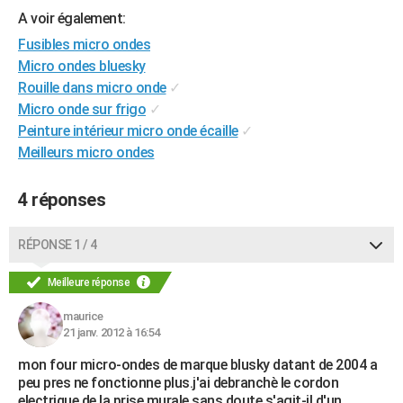
A voir également:
City break
Voyage de noces
Climat
Destinations
Voyage nature
Forum
+
PHOTO
Fusibles micro ondes
GUIDES D'ACHAT
Micro ondes bluesky
Rouille dans micro onde
✓
BONS PLANS
Micro onde sur frigo
✓
Peinture intérieur micro onde écaille
✓
CARTE DE VOEUX
Meilleurs micro ondes
Carte Bonne année
Carte Pâques
Carte de Noël
Carte Saint-Valentin
Carte d'anniversaire
DICTIONNAIRE
4 réponses
Biographies
Expressions
Dictionnaire
Citations
Proverbes
PROGRAMME TV
COPAINS D'AVANT
RÉPONSE 1 / 4
Se connecter
Collèges
Universités
Service militaire
S'inscrire
Lycées
Primaires
Entreprises
Avis de recherche
AVIS DE DÉCÈS
Meilleure réponse
FORUM
maurice
21 janv. 2012 à 16:54
Lifestyle
Sport
Television
Cinema
Bricolage
Culture
Auto
Voyage
mon four micro-ondes de marque blusky datant de 2004 a
peu pres ne fonctionne plus.j'ai debranchè le cordon
electrique de la prise murale,sans doute s'agit-il d'un