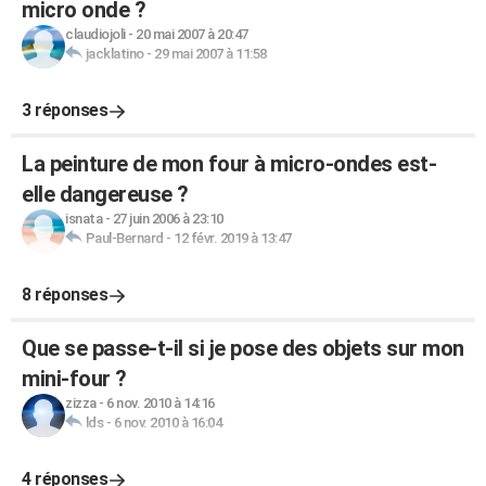
micro onde ?
claudiojoli
-
20 mai 2007 à 20:47
jacklatino
-
29 mai 2007 à 11:58
3 réponses
La peinture de mon four à micro-ondes est-
elle dangereuse ?
isnata
-
27 juin 2006 à 23:10
Paul-Bernard
-
12 févr. 2019 à 13:47
8 réponses
Que se passe-t-il si je pose des objets sur mon
mini-four ?
zizza
-
6 nov. 2010 à 14:16
lds
-
6 nov. 2010 à 16:04
4 réponses