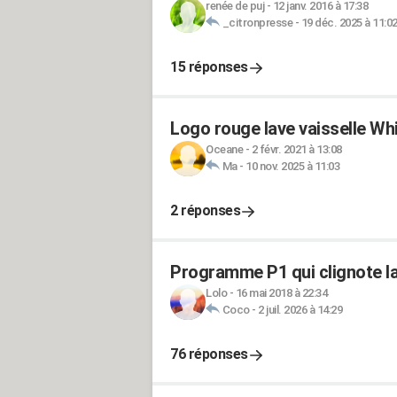
renée de puj
-
12 janv. 2016 à 17:38
_citronpresse
-
19 déc. 2025 à 11:0
15 réponses
Logo rouge lave vaisselle W
Oceane
-
2 févr. 2021 à 13:08
Ma
-
10 nov. 2025 à 11:03
2 réponses
Programme P1 qui clignote la
Lolo
-
16 mai 2018 à 22:34
Coco
-
2 juil. 2026 à 14:29
76 réponses