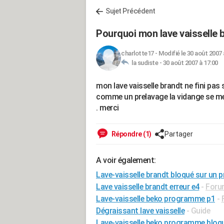
Sujet Précédent
Pourquoi mon lave vaisselle 
charlotte17
-
Modifié le 30 août 2007 
la sudiste -
30 août 2007 à 17:00
mon lave vaisselle brandt ne fini pa
comme un prelavage la vidange se met 
. merci
Répondre (1)
Partager
A voir également:
Lave-vaisselle brandt bloqué sur un
Lave vaisselle brandt erreur e4
-
Foru
Lave-vaisselle beko programme p1
-
Dégraissant lave vaisselle
- Guide
Lave-vaisselle beko programme bloq