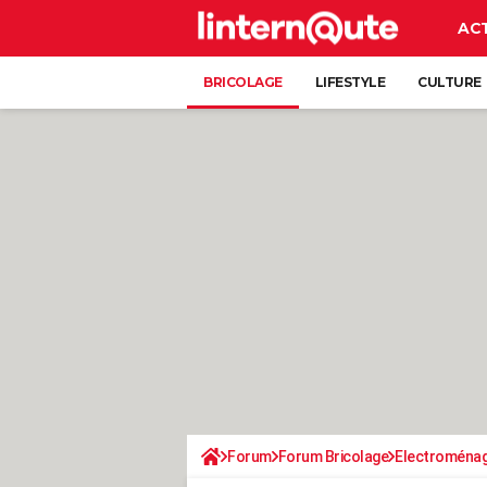
AC
BRICOLAGE
LIFESTYLE
CULTURE
Forum
Forum Bricolage
Electroména