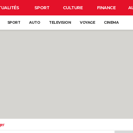
TUALITÉS
SPORT
CULTURE
FINANCE
A
SPORT
AUTO
TELEVISION
VOYAGE
CINEMA
ger