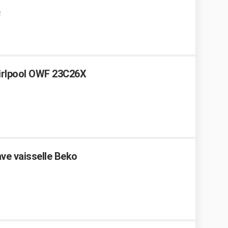
2
hirlpool OWF 23C26X
ve vaisselle Beko