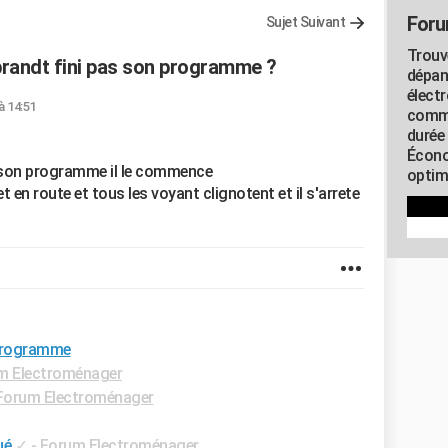
Foru
Sujet Suivant
Trouv
brandt fini pas son programme ?
dépan
élect
à 14:51
commu
durée
Écono
s son programme il le commence
optimi
en route et tous les voyant clignotent et il s'arrete
 programme
m Electroménager
Forum Electroménager
ué
✓
-
Forum Electroménager