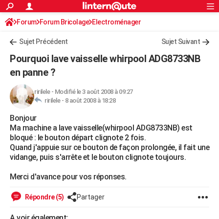
ACTUALITÉS
Forum
Forum Bricolage
Connexion
Electroménager
S'inscrire
Rechercher
Société
Education
Villes
Politique
Faits Divers
Monde
+
SPORT
Sujet Précédent
Sujet Suivant
Football
Cyclisme
Forum
Coupe du monde 2026
Tennis
Rugby
CULTURE
Pourquoi lave vaisselle whirpool ADG8733NB
TNT
Cinéma
Musique
Programme TV
Streaming
Sorties cinéma
+
en panne ?
FINANCE
Impôts
Immobilier
Banque
Crédit
Retraite
Epargne
Risques naturels par ville
Assurance
AUTO
ririlele
-
Modifié le 3 août 2008 à 09:27
ririlele -
8 août 2008 à 18:28
Réserver un essai
Berlines
Forum auto
Essais
Citadines
SUV
+
HIGH-TECH
Bonjour
Ma machine a lave vaisselle(whirpool ADG8733NB) est
Meilleur smartphone
Ordinateurs
Guide high-tech
Mobiles
Internet
Jeux vidéo
+
BRICOLAGE
bloqué : le bouton départ clignote 2 fois.
Quand j'appuie sur ce bouton de façon prolongée, il fait une
Aménagement intérieur
Cuisine
Jardinage
+
Forum
Extérieur
Salle de bains
Rangement
WEEK-END
vidange, puis s'arrête et le bouton clignote toujours.
Escapades
Expositions
Week-end nature
Guides de France
Patrimoine
Musées
+
LIFESTYLE
Merci d'avance pour vos réponses.
Bien-être
Mode
+
Art de vivre
Loisirs
Modes de vie
SANTE
Répondre (5)
Partager
Guide de la santé
Médicaments
+
Alimentation
Maladies
Sommeil
VOYAGE
A voir également: