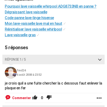
City break
Voyage de noces
Climat
Destinations
Voyage nature
Forum
+
PHOTO
Pourquoi lave vaisselle whirpool ADG8733NB en panne ?
Dégraissant lave vaisselle
GUIDES D'ACHAT
Code panne lave-linge hisense
Mon lave-vaisselle lave mal en haut
✓
BONS PLANS
Réinitialiser lave vaisselle whirlpool
✓
CARTE DE VOEUX
Lave vaisselle gras
✓
Carte Bonne année
Carte Pâques
Carte de Noël
Carte Saint-Valentin
Carte d'anniversaire
DICTIONNAIRE
5 réponses
Biographies
Expressions
Dictionnaire
Citations
Proverbes
PROGRAMME TV
RÉPONSE 1 / 5
COPAINS D'AVANT
fred24
Se connecter
Collèges
Universités
Service militaire
S'inscrire
Lycées
Primaires
Entreprises
Avis de recherche
AVIS DE DÉCÈS
6 août 2008 à 23:52
je crois quil a une fuite chercher la c dessous faut enlever la
FORUM
plaque en fer
Lifestyle
Sport
Television
Cinema
Bricolage
Culture
Auto
Voyage
0
Commenter