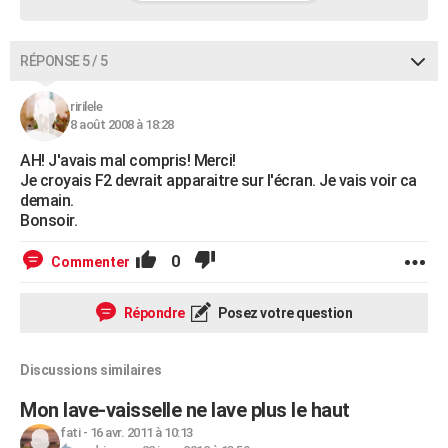
RÉPONSE 5 / 5
ririlele
8 août 2008 à 18:28
AH! J'avais mal compris! Merci!
Je croyais F2 devrait apparaitre sur l'écran. Je vais voir ca
demain.
Bonsoir.
0
Commenter
Répondre
Posez votre question
Discussions similaires
Mon lave-vaisselle ne lave plus le haut
fati
-
16 avr. 2011 à 10:13