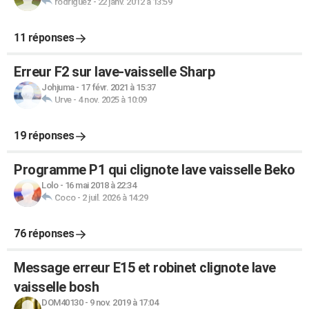
rodriguez
-
22 janv. 2012 à 13:59
11 réponses
Erreur F2 sur lave-vaisselle Sharp
Johjuma
-
17 févr. 2021 à 15:37
Urve
-
4 nov. 2025 à 10:09
19 réponses
Programme P1 qui clignote lave vaisselle Beko
Lolo
-
16 mai 2018 à 22:34
Coco
-
2 juil. 2026 à 14:29
76 réponses
Message erreur E15 et robinet clignote lave
vaisselle bosh
DOM40130
-
9 nov. 2019 à 17:04