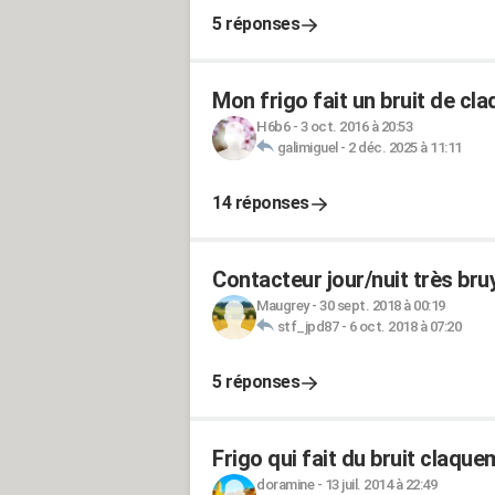
5 réponses
Mon frigo fait un bruit de cl
H6b6
-
3 oct. 2016 à 20:53
galimiguel
-
2 déc. 2025 à 11:11
14 réponses
Contacteur jour/nuit très bru
Maugrey
-
30 sept. 2018 à 00:19
stf_jpd87
-
6 oct. 2018 à 07:20
5 réponses
Frigo qui fait du bruit claqu
doramine
-
13 juil. 2014 à 22:49