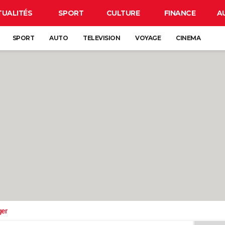
TUALITÉS
SPORT
CULTURE
FINANCE
A
SPORT
AUTO
TELEVISION
VOYAGE
CINEMA
ger