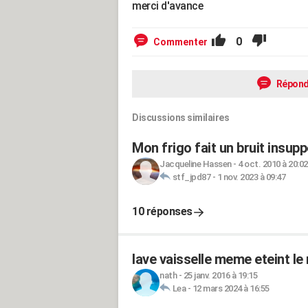
merci d'avance
0
Commenter
Répond
Discussions similaires
Mon frigo fait un bruit insupp
Jacqueline Hassen
-
4 oct. 2010 à 20:02
stf_jpd87
-
1 nov. 2023 à 09:47
10 réponses
lave vaisselle meme eteint le
nath
-
25 janv. 2016 à 19:15
Lea
-
12 mars 2024 à 16:55