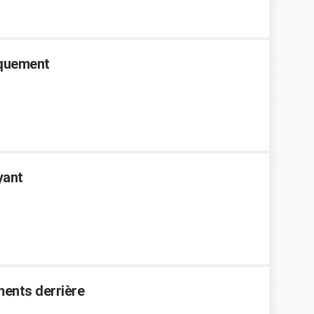
aquement
yant
ements derrière