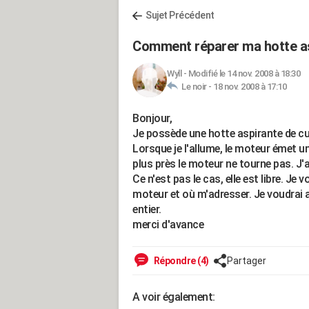
Sujet Précédent
Comment réparer ma hotte as
Wyll
-
Modifié le 14 nov. 2008 à 18:30
Le noir -
18 nov. 2008 à 17:10
Bonjour,
Je possède une hotte aspirante de cu
Lorsque je l'allume, le moteur émet u
plus près le moteur ne tourne pas. J'ai
Ce n'est pas le cas, elle est libre. Je 
moteur et où m'adresser. Je voudrai a
entier.
merci d'avance
Répondre (4)
Partager
A voir également: