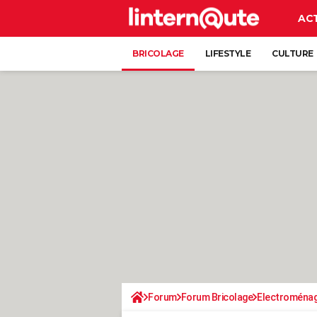
AC
BRICOLAGE
LIFESTYLE
CULTURE
Forum
Forum Bricolage
Electroména