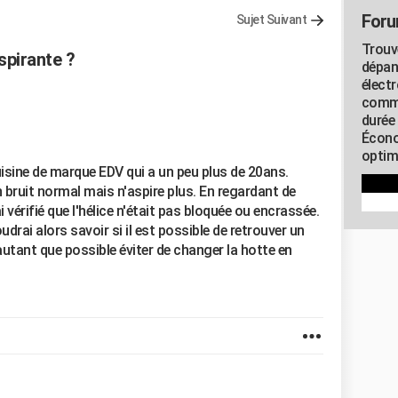
Foru
Sujet Suivant
Trouv
pirante ?
dépan
élect
commu
durée
Écono
optimi
isine de marque EDV qui a un peu plus de 20ans.
n bruit normal mais n'aspire plus. En regardant de
 vérifié que l'hélice n'était pas bloquée ou encrassée.
voudrai alors savoir si il est possible de retrouver un
utant que possible éviter de changer la hotte en