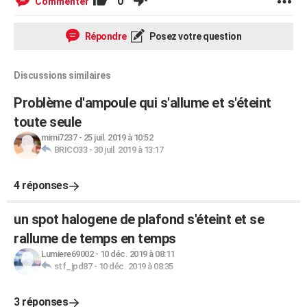
0
Commenter
Répondre
Posez votre question
Discussions similaires
Problème d'ampoule qui s'allume et s'éteint
toute seule
mimi7237
-
25 juil. 2019 à 10:52
BRICO33
-
30 juil. 2019 à 13:17
4 réponses
un spot halogene de plafond s'éteint et se
rallume de temps en temps
Lumiere69002
-
10 déc. 2019 à 08:11
stf_jpd87
-
10 déc. 2019 à 08:35
3 réponses