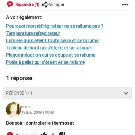
Répondre (1)
Partager
City break
Voyage de noces
Climat
Destinations
Voyage nature
Forum
+
PHOTO
A voir également:
GUIDES D'ACHAT
Pourquoi mon réfrégirateur ne se rallume pas ?
BONS PLANS
Temperature refregirateur
Lumiere qui s'éteint toute seule et se rallume
CARTE DE VOEUX
Tableau de bord qui s'éteint et se rallume
✓
Carte Bonne année
Carte Pâques
Carte de Noël
Carte Saint-Valentin
Carte d'anniversaire
Plaque induction qui se coupe et se rallume
DICTIONNAIRE
Poêle à pellet qui s'éteint et se rallume
Biographies
Expressions
Dictionnaire
Citations
Proverbes
PROGRAMME TV
1 réponse
COPAINS D'AVANT
Se connecter
Collèges
Universités
Service militaire
S'inscrire
Lycées
Primaires
Entreprises
Avis de recherche
AVIS DE DÉCÈS
RÉPONSE 1 / 1
FORUM
mlch
19 janv. 2009 à 00:48
Lifestyle
Sport
Television
Cinema
Bricolage
Culture
Auto
Voyage
Bonsoir , controller le thermosat