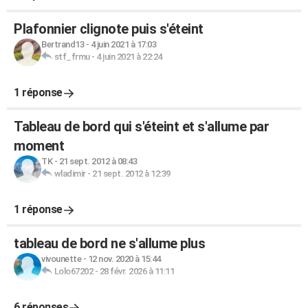
Plafonnier clignote puis s'éteint
Bertrand13
-
4 juin 2021 à 17:03
stf_frmu
-
4 juin 2021 à 22:24
1 réponse
Tableau de bord qui s'éteint et s'allume par
moment
TK
-
21 sept. 2012 à 08:43
wladimir
-
21 sept. 2012 à 12:39
1 réponse
tableau de bord ne s'allume plus
vivounette
-
12 nov. 2020 à 15:44
Lolo67202
-
28 févr. 2026 à 11:11
6 réponses