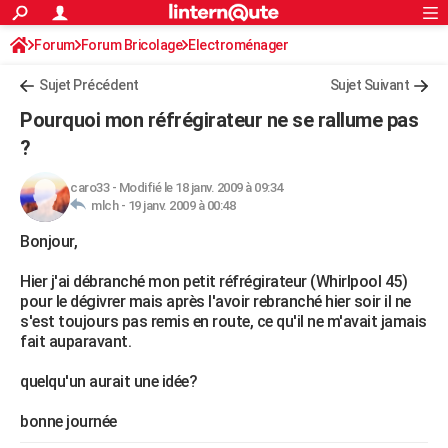
ACTUALITÉS
Forum
Forum Bricolage
Connexion
Electroménager
S'inscrire
Rechercher
Société
Education
Villes
Politique
Faits Divers
Monde
+
SPORT
Sujet Précédent
Sujet Suivant
Football
Cyclisme
Forum
Coupe du monde 2026
Tennis
Rugby
CULTURE
Pourquoi mon réfrégirateur ne se rallume pas
TNT
Cinéma
Musique
Programme TV
Streaming
Sorties cinéma
+
?
FINANCE
Impôts
Immobilier
Banque
Crédit
Retraite
Epargne
Risques naturels par ville
Assurance
AUTO
caro33
-
Modifié le 18 janv. 2009 à 09:34
mlch -
19 janv. 2009 à 00:48
Réserver un essai
Berlines
Forum auto
Essais
Citadines
SUV
+
HIGH-TECH
Bonjour,
Meilleur smartphone
Ordinateurs
Guide high-tech
Mobiles
Internet
Jeux vidéo
+
BRICOLAGE
Hier j'ai débranché mon petit réfrégirateur (Whirlpool 45)
pour le dégivrer mais après l'avoir rebranché hier soir il ne
Aménagement intérieur
Cuisine
Jardinage
+
Forum
Extérieur
Salle de bains
Rangement
WEEK-END
s'est toujours pas remis en route, ce qu'il ne m'avait jamais
fait auparavant.
Escapades
Expositions
Week-end nature
Guides de France
Patrimoine
Musées
+
LIFESTYLE
quelqu'un aurait une idée?
Bien-être
Mode
+
Art de vivre
Loisirs
Modes de vie
SANTE
bonne journée
Guide de la santé
Médicaments
+
Alimentation
Maladies
Sommeil
VOYAGE