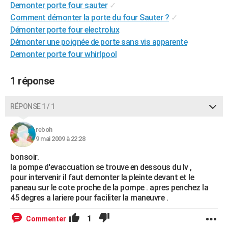
Demonter porte four sauter
✓
City break
Voyage de noces
Climat
Destinations
Voyage nature
Forum
+
PHOTO
Comment démonter la porte du four Sauter ?
✓
Démonter porte four electrolux
GUIDES D'ACHAT
Démonter une poignée de porte sans vis apparente
BONS PLANS
Demonter porte four whirlpool
CARTE DE VOEUX
1 réponse
Carte Bonne année
Carte Pâques
Carte de Noël
Carte Saint-Valentin
Carte d'anniversaire
DICTIONNAIRE
RÉPONSE 1 / 1
Biographies
Expressions
Dictionnaire
Citations
Proverbes
PROGRAMME TV
reboh
COPAINS D'AVANT
9 mai 2009 à 22:28
Se connecter
Collèges
Universités
Service militaire
S'inscrire
Lycées
Primaires
Entreprises
Avis de recherche
bonsoir.
AVIS DE DÉCÈS
la pompe d'evaccuation se trouve en dessous du lv ,
pour intervenir il faut demonter la pleinte devant et le
FORUM
paneau sur le cote proche de la pompe . apres penchez la
Lifestyle
Sport
Television
Cinema
Bricolage
Culture
Auto
Voyage
45 degres a lariere pour faciliter la maneuvre .
1
Commenter