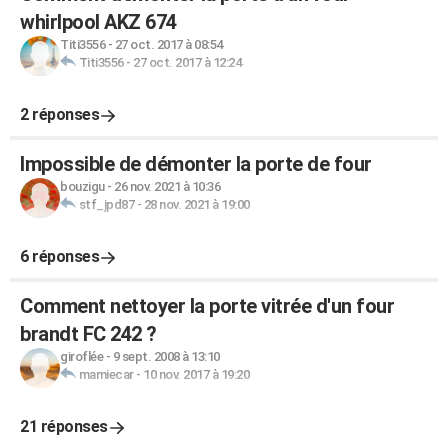
whirlpool AKZ 674
Titi3556
-
27 oct. 2017 à 08:54
Titi3556
-
27 oct. 2017 à 12:24
2 réponses
Impossible de démonter la porte de four
bouzigu
-
26 nov. 2021 à 10:36
stf_jpd87
-
28 nov. 2021 à 19:00
6 réponses
Comment nettoyer la porte vitrée d'un four
brandt FC 242 ?
giroflée
-
9 sept. 2008 à 13:10
mamiecar
-
10 nov. 2017 à 19:20
21 réponses