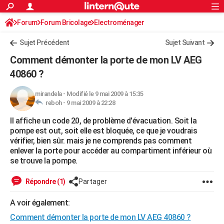
ACTUALITÉS
Forum
Forum Bricolage
Connexion
Electroménager
S'inscrire
Rechercher
Société
Education
Villes
Politique
Faits Divers
Monde
+
SPORT
Sujet Précédent
Sujet Suivant
Football
Cyclisme
Forum
Coupe du monde 2026
Tennis
Rugby
CULTURE
Comment démonter la porte de mon LV AEG
TNT
Cinéma
Musique
Programme TV
Streaming
Sorties cinéma
+
40860 ?
FINANCE
Impôts
Immobilier
Banque
Crédit
Retraite
Epargne
Risques naturels par ville
Assurance
AUTO
mirandela
-
Modifié le 9 mai 2009 à 15:35
reboh -
9 mai 2009 à 22:28
Réserver un essai
Berlines
Forum auto
Essais
Citadines
SUV
+
HIGH-TECH
Il affiche un code 20, de problème d'évacuation. Soit la
pompe est out, soit elle est bloquée, ce que je voudrais
Meilleur smartphone
Ordinateurs
Guide high-tech
Mobiles
Internet
Jeux vidéo
+
BRICOLAGE
vérifier, bien sûr. mais je ne comprends pas comment
enlever la porte pour accéder au compartiment inférieur où
Aménagement intérieur
Cuisine
Jardinage
+
Forum
Extérieur
Salle de bains
Rangement
WEEK-END
se trouve la pompe.
Escapades
Expositions
Week-end nature
Guides de France
Patrimoine
Musées
+
LIFESTYLE
Répondre (1)
Partager
Bien-être
Mode
+
Art de vivre
Loisirs
Modes de vie
SANTE
A voir également:
Guide de la santé
Médicaments
+
Alimentation
Maladies
Sommeil
VOYAGE
Comment démonter la porte de mon LV AEG 40860 ?