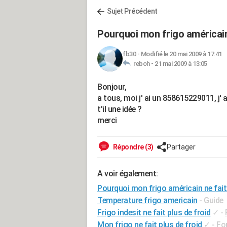
Sujet Précédent
Pourquoi mon frigo américain 
fb30
-
Modifié le 20 mai 2009 à 17:41
reboh -
21 mai 2009 à 13:05
Bonjour,
a tous, moi j' ai un 858615229011, j'
t'il une idée ?
merci
Répondre (3)
Partager
A voir également:
Pourquoi mon frigo américain ne fait 
Temperature frigo americain
- Guide
Frigo indesit ne fait plus de froid
✓
-
Mon frigo ne fait plus de froid
✓
-
Fo