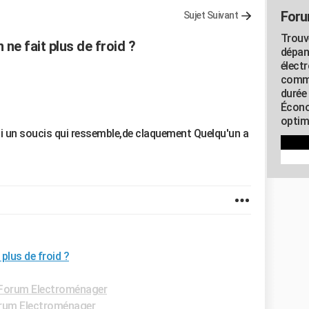
Foru
Sujet Suivant
Trouv
ne fait plus de froid ?
dépan
élect
commu
durée
Écono
optimi
 ai un soucis qui ressemble,de claquement Quelqu'un a
plus de froid ?
Forum Electroménager
rum Electroménager