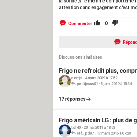
la sonde ,si le memme comportement q
attention sans engagement c'est mon 
0
Commenter
Répond
Discussions similaires
Frigo ne refroidit plus, comp
clemjs
-
4 mars 2009 à 17:52
petitjesus01
-
5 janv. 2019 à 15:34
17 réponses
Frigo américain LG : plus de g
tof40
-
20 mai 2011 à 18:53
stf_jpd87
-
17 mars 2016 à 07:20