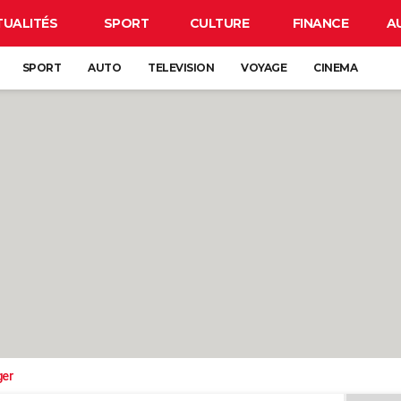
TUALITÉS
SPORT
CULTURE
FINANCE
A
SPORT
AUTO
TELEVISION
VOYAGE
CINEMA
ger