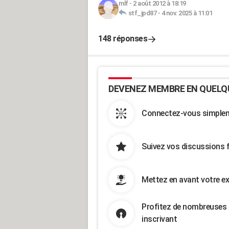
mlf
-
2 août 2012 à 18:19
stf_jpd87
-
4 nov. 2025 à 11:01
148 réponses
DEVENEZ MEMBRE EN QUELQ
Connectez-vous simpleme
Suivez vos discussions 
Mettez en avant votre ex
Profitez de nombreuses 
inscrivant