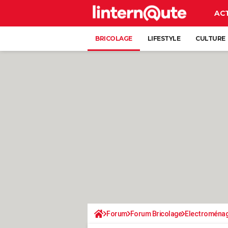
AC
BRICOLAGE
LIFESTYLE
CULTURE
Forum
Forum Bricolage
Electroména