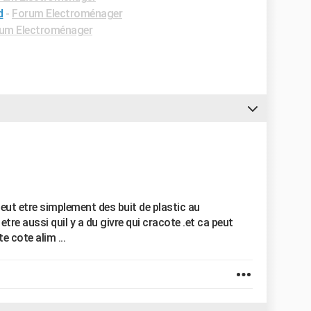
d
-
Forum Electroménager
um Electroménager
peut etre simplement des buit de plastic au
re aussi quil y a du givre qui cracote .et ca peut
e cote alim ...