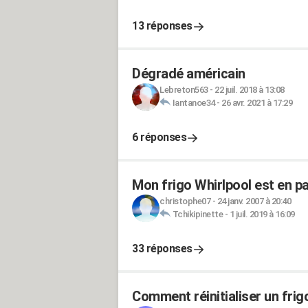
13 réponses
Dégradé américain
Lebreton563
-
22 juil. 2018 à 13:08
Iantanoe34
-
26 avr. 2021 à 17:29
6 réponses
Mon frigo Whirlpool est en p
christophe07
-
24 janv. 2007 à 20:40
Tchikipinette
-
1 juil. 2019 à 16:09
33 réponses
Comment réinitialiser un fri