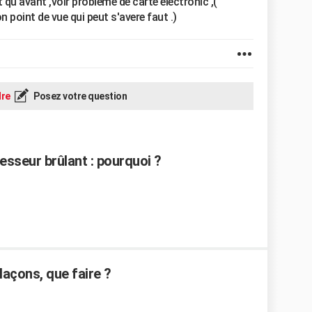
u'avant ,voir probleme de carte electronic ,(
point de vue qui peut s'avere faut .)
re
Posez votre question
resseur brûlant : pourquoi ?
laçons, que faire ?