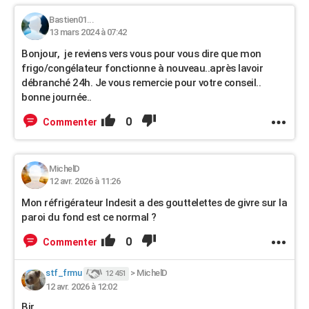
Bastien01...
13 mars 2024 à 07:42
Bonjour, je reviens vers vous pour vous dire que mon
frigo/congélateur fonctionne à nouveau..après lavoir
débranché 24h. Je vous remercie pour votre conseil..
bonne journée..
0
Commenter
MichelD
12 avr. 2026 à 11:26
Mon réfrigérateur Indesit a des gouttelettes de givre sur la
paroi du fond est ce normal ?
0
Commenter
stf_frmu
>
MichelD
12 451
12 avr. 2026 à 12:02
Bjr