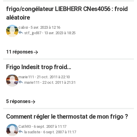
frigo/congélateur LIEBHERR CNes4056 : froid
aléatoire
cabsi
-
5 avr. 2023 à 12:16
stf_jpd87
-
13 avr. 2023 à 18:25
11 réponses
Frigo Indesit trop froid...
marie111
-
21 oct. 2011 à 22:10
marie111
-
22 oct. 2011 à 21:31
5 réponses
Comment régler le thermostat de mon frigo ?
Cath93
-
6 sept. 2007 à 11:17
la sudiste
-
6 sept. 2007 à 11:17