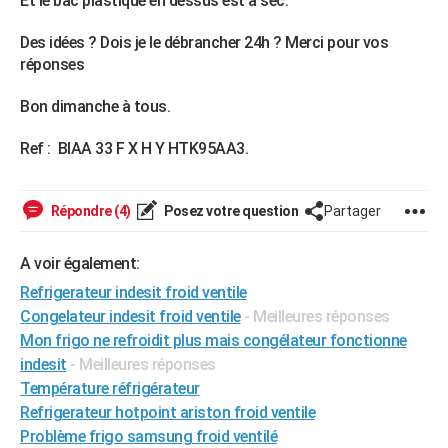
Et le bac plastique en dessus est à sec.
City break
Voyage de noces
Climat
Destinations
Voyage nature
Forum
+
PHOTO
Des idées ? Dois je le débrancher 24h ? Merci pour vos
réponses
GUIDES D'ACHAT
BONS PLANS
Bon dimanche à tous.
CARTE DE VOEUX
Ref : BIAA 33 F X H Y HTK95AA3.
Carte Bonne année
Carte Pâques
Carte de Noël
Carte Saint-Valentin
Carte d'anniversaire
DICTIONNAIRE
Répondre (4)
Posez votre question
Partager
Biographies
Expressions
Dictionnaire
Citations
Proverbes
PROGRAMME TV
A voir également:
COPAINS D'AVANT
Refrigerateur indesit froid ventile
Se connecter
Collèges
Universités
Service militaire
S'inscrire
Lycées
Primaires
Entreprises
Avis de recherche
AVIS DE DÉCÈS
Congelateur indesit froid ventile
- Meilleures réponses
Mon frigo ne refroidit plus mais congélateur fonctionne
FORUM
indesit
- Meilleures réponses
Lifestyle
Sport
Television
Cinema
Bricolage
Culture
Auto
Voyage
Température réfrigérateur
Refrigerateur hotpoint ariston froid ventile
Problème frigo samsung froid ventilé