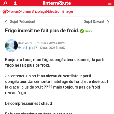
ACTUALITÉS
Forum
Forum Bricolage
Connexion
Electroménager
S'inscrire
Rechercher
Société
Education
Villes
Politique
Faits Divers
Monde
+
SPORT
Sujet Précédent
Sujet Suivant
Football
Cyclisme
Forum
Coupe du monde 2026
Tennis
Rugby
CULTURE
Frigo indesit ne fait plus de froid.
Résolu
TNT
Cinéma
Musique
Programme TV
Streaming
Sorties cinéma
+
FINANCE
Bastien01...
-
10 mars 2024 à 09:28
Impôts
Immobilier
Banque
Crédit
Retraite
Epargne
Risques naturels par ville
Assurance
AUTO
stf_jpd87
-
12 avr. 2026 à 18:57
Réserver un essai
Berlines
Forum auto
Essais
Citadines
SUV
+
HIGH-TECH
Bonjour à tous, mon frigo/congélateur deconne, la parti
frigo ne fait plus de froid.
Meilleur smartphone
Ordinateurs
Guide high-tech
Mobiles
Internet
Jeux vidéo
+
BRICOLAGE
Jai entendu un bruit au niveau du ventilateur parti
Aménagement intérieur
Cuisine
Jardinage
+
Forum
Extérieur
Salle de bains
Rangement
WEEK-END
congélateur. Jai démonté l'habillage du fond, et enlevé tout
la glace.. plus de bruit ???? mais toujours pas.de.froid
Escapades
Expositions
Week-end nature
Guides de France
Patrimoine
Musées
+
LIFESTYLE
niveau frigo..
Bien-être
Mode
+
Art de vivre
Loisirs
Modes de vie
SANTE
Le compresseur est chaud.
Guide de la santé
Médicaments
+
Alimentation
Maladies
Sommeil
VOYAGE