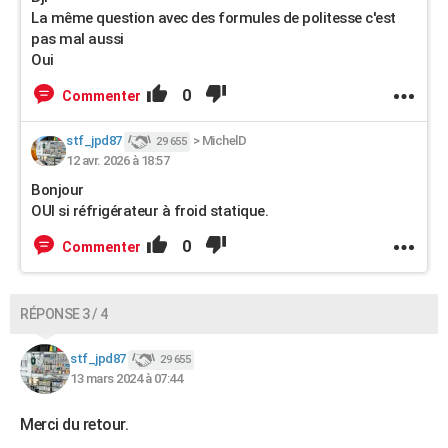
La même question avec des formules de politesse c'est
pas mal aussi
Oui
0
Commenter
stf_jpd87
>
MichelD
29 655
12 avr. 2026 à 18:57
Bonjour
OUI si réfrigérateur à froid statique.
0
Commenter
RÉPONSE 3 / 4
stf_jpd87
29 655
13 mars 2024 à 07:44
Merci du retour.