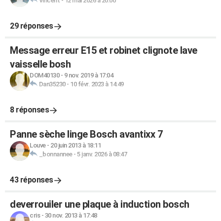
Vincent
-
12 mai 2026 à 20:00
29 réponses
Message erreur E15 et robinet clignote lave
vaisselle bosh
DOM40130
-
9 nov. 2019 à 17:04
Dan35230
-
10 févr. 2023 à 14:49
8 réponses
Panne sèche linge Bosch avantixx 7
Louve
-
20 juin 2013 à 18:11
_bonnannee
-
5 janv. 2026 à 08:47
43 réponses
deverrouiler une plaque à induction bosch
cris
-
30 nov. 2013 à 17:48