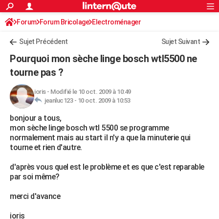
ACTUALITÉS
Forum
Forum Bricolage
Connexion
Electroménager
S'inscrire
Rechercher
Société
Education
Villes
Politique
Faits Divers
Monde
+
SPORT
Sujet Précédent
Sujet Suivant
Football
Cyclisme
Forum
Coupe du monde 2026
Tennis
Rugby
CULTURE
Pourquoi mon sèche linge bosch wtl5500 ne
TNT
Cinéma
Musique
Programme TV
Streaming
Sorties cinéma
+
tourne pas ?
FINANCE
Impôts
Immobilier
Banque
Crédit
Retraite
Epargne
Risques naturels par ville
Assurance
AUTO
ioris
-
Modifié le 10 oct. 2009 à 10:49
jeanluc123 -
10 oct. 2009 à 10:53
Réserver un essai
Berlines
Forum auto
Essais
Citadines
SUV
+
HIGH-TECH
bonjour a tous,
mon sèche linge bosch wtl 5500 se programme
Meilleur smartphone
Ordinateurs
Guide high-tech
Mobiles
Internet
Jeux vidéo
+
BRICOLAGE
normalement mais au start il n'y a que la minuterie qui
tourne et rien d'autre.
Aménagement intérieur
Cuisine
Jardinage
+
Forum
Extérieur
Salle de bains
Rangement
WEEK-END
d'après vous quel est le problème et es que c'est reparable
Escapades
Expositions
Week-end nature
Guides de France
Patrimoine
Musées
+
LIFESTYLE
par soi même?
Bien-être
Mode
+
Art de vivre
Loisirs
Modes de vie
SANTE
merci d'avance
Guide de la santé
Médicaments
+
Alimentation
Maladies
Sommeil
VOYAGE
ioris