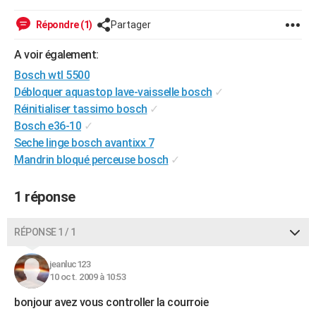
City break
Voyage de noces
Climat
Destinations
Voyage nature
Forum
+
PHOTO
Répondre (1)
Partager
GUIDES D'ACHAT
A voir également:
BONS PLANS
Bosch wtl 5500
Débloquer aquastop lave-vaisselle bosch
✓
CARTE DE VOEUX
Réinitialiser tassimo bosch
✓
Bosch e36-10
✓
Carte Bonne année
Carte Pâques
Carte de Noël
Carte Saint-Valentin
Carte d'anniversaire
DICTIONNAIRE
Seche linge bosch avantixx 7
Biographies
Expressions
Dictionnaire
Citations
Proverbes
Mandrin bloqué perceuse bosch
✓
PROGRAMME TV
COPAINS D'AVANT
1 réponse
Se connecter
Collèges
Universités
Service militaire
S'inscrire
Lycées
Primaires
Entreprises
Avis de recherche
AVIS DE DÉCÈS
RÉPONSE 1 / 1
FORUM
jeanluc123
Lifestyle
Sport
Television
Cinema
Bricolage
Culture
Auto
Voyage
10 oct. 2009 à 10:53
bonjour avez vous controller la courroie