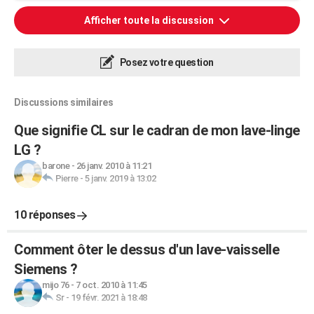
Afficher toute la discussion
Posez votre question
Discussions similaires
Que signifie CL sur le cadran de mon lave-linge
LG ?
barone
-
26 janv. 2010 à 11:21
Pierre
-
5 janv. 2019 à 13:02
10 réponses
Comment ôter le dessus d'un lave-vaisselle
Siemens ?
mijo 76
-
7 oct. 2010 à 11:45
Sr
-
19 févr. 2021 à 18:48