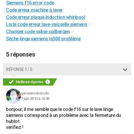
Siemens f16 error code
City break
Voyage de noces
Climat
Destinations
Voyage nature
Forum
+
PHOTO
Code erreur machine à laver
Code erreur plaque induction whirlpool
GUIDES D'ACHAT
Liste code erreur lave-vaisselle siemens
✓
Changer code valise spilbergen
✓
BONS PLANS
Sèche-linge siemens iq500 problème
CARTE DE VOEUX
5 réponses
Carte Bonne année
Carte Pâques
Carte de Noël
Carte Saint-Valentin
Carte d'anniversaire
DICTIONNAIRE
Biographies
Expressions
Dictionnaire
Citations
Proverbes
PROGRAMME TV
RÉPONSE 1 / 5
COPAINS D'AVANT
Meilleure réponse
Se connecter
Collèges
Universités
Service militaire
S'inscrire
Lycées
Primaires
Entreprises
Avis de recherche
AVIS DE DÉCÈS
geronimobricolo
7 juin 2010 à 10:45
FORUM
bonjour, il me semble que le code f16 sur le lave linge
Lifestyle
Sport
Television
Cinema
Bricolage
Culture
Auto
Voyage
siemens correspond à un problème avec la fermeture du
hublot.
verifiez !