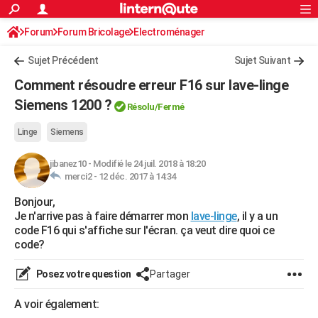
ACTUALITÉS
Forum
Forum Bricolage
Connexion
Electroménager
S'inscrire
Rechercher
Société
Education
Villes
Politique
Faits Divers
Monde
+
SPORT
Sujet Précédent
Sujet Suivant
Football
Cyclisme
Forum
Coupe du monde 2026
Tennis
Rugby
CULTURE
Comment résoudre erreur F16 sur lave-linge
TNT
Cinéma
Musique
Programme TV
Streaming
Sorties cinéma
+
Siemens 1200 ?
FINANCE
Résolu/Fermé
Impôts
Immobilier
Banque
Crédit
Retraite
Epargne
Risques naturels par ville
Assurance
AUTO
Linge
Siemens
Réserver un essai
Berlines
Forum auto
Essais
Citadines
SUV
+
HIGH-TECH
jibanez10
-
Modifié le 24 juil. 2018 à 18:20
merci2 -
12 déc. 2017 à 14:34
Meilleur smartphone
Ordinateurs
Guide high-tech
Mobiles
Internet
Jeux vidéo
+
BRICOLAGE
Bonjour,
Je n'arrive pas à faire démarrer mon
lave-linge
, il y a un
Aménagement intérieur
Cuisine
Jardinage
+
Forum
Extérieur
Salle de bains
Rangement
WEEK-END
code F16 qui s'affiche sur l'écran. ça veut dire quoi ce
code?
Escapades
Expositions
Week-end nature
Guides de France
Patrimoine
Musées
+
LIFESTYLE
Bien-être
Mode
+
Art de vivre
Loisirs
Modes de vie
Posez votre question
Partager
SANTE
Guide de la santé
Médicaments
+
Alimentation
Maladies
Sommeil
A voir également:
VOYAGE