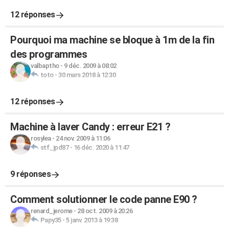
12 réponses
Pourquoi ma machine se bloque à 1m de la fin
des programmes
valbaptho
-
9 déc. 2009 à 08:02
toto
-
30 mars 2018 à 12:30
12 réponses
Machine à laver Candy : erreur E21 ?
rosylea
-
24 nov. 2009 à 11:06
stf_jpd87
-
16 déc. 2020 à 11:47
9 réponses
Comment solutionner le code panne E90 ?
renard_jerome
-
28 oct. 2009 à 20:26
Papy35
-
5 janv. 2013 à 19:38