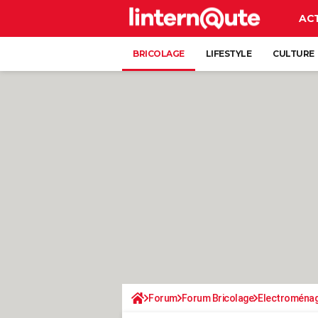
AC
BRICOLAGE
LIFESTYLE
CULTURE
Forum
Forum Bricolage
Electroména