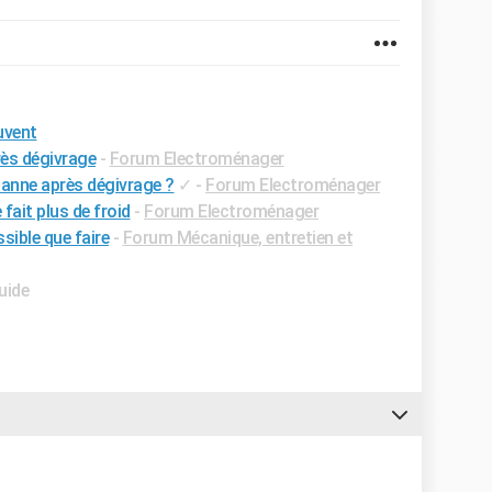
uvent
rès dégivrage
-
Forum Electroménager
anne après dégivrage ?
✓
-
Forum Electroménager
fait plus de froid
-
Forum Electroménager
ible que faire
-
Forum Mécanique, entretien et
uide