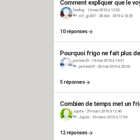
Comment expliquer que le voy
feeling
-
14 mai 2010 à 12:53
stf_jpd87
-
28 déc. 2019 à 18:25
10 réponses
Pourquoi frigo ne fait plus d
perrine29
-
14 mai 2010 à 14:31
perrine29
-
26 mai 2010 à 20:38
5 réponses
Combien de temps met un frigo
Jujute
-
29 mars 2010 à 12:40
Jujute
-
29 mars 2010 à 17:09
12 réponses