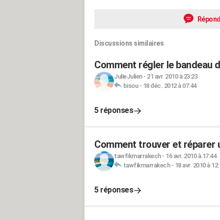
Répond
Discussions similaires
Comment régler le bandeau 
JulieJulien
-
21 avr. 2010 à 23:23
bisou
-
18 déc. 2012 à 07:44
5 réponses
Comment trouver et réparer u
tawfikmarrakech
-
16 avr. 2010 à 17:44
tawfikmarrakech
-
18 avr. 2010 à 12
5 réponses