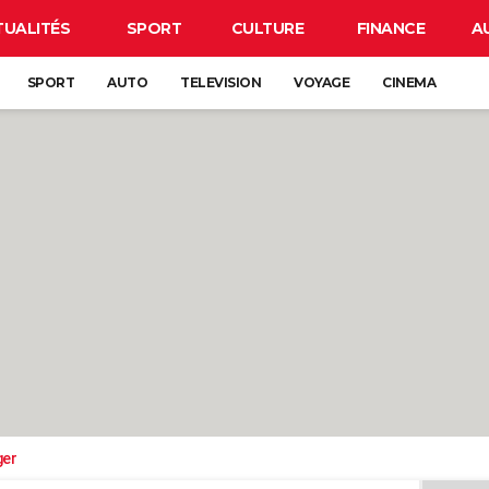
TUALITÉS
SPORT
CULTURE
FINANCE
A
SPORT
AUTO
TELEVISION
VOYAGE
CINEMA
ger