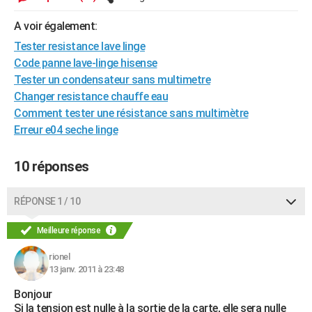
City break
Voyage de noces
Climat
Destinations
Voyage nature
Forum
+
PHOTO
A voir également:
GUIDES D'ACHAT
Tester resistance lave linge
Code panne lave-linge hisense
BONS PLANS
Tester un condensateur sans multimetre
Changer resistance chauffe eau
CARTE DE VOEUX
Comment tester une résistance sans multimètre
Carte Bonne année
Carte Pâques
Carte de Noël
Carte Saint-Valentin
Carte d'anniversaire
Erreur e04 seche linge
DICTIONNAIRE
Biographies
Expressions
Dictionnaire
Citations
Proverbes
PROGRAMME TV
10 réponses
COPAINS D'AVANT
RÉPONSE 1 / 10
Se connecter
Collèges
Universités
Service militaire
S'inscrire
Lycées
Primaires
Entreprises
Avis de recherche
AVIS DE DÉCÈS
Meilleure réponse
FORUM
rionel
Lifestyle
Sport
Television
Cinema
Bricolage
Culture
Auto
Voyage
13 janv. 2011 à 23:48
Bonjour
Si la tension est nulle à la sortie de la carte, elle sera nulle