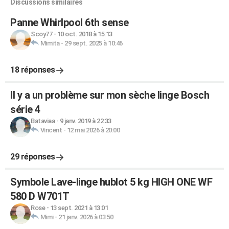
Discussions similaires
Panne Whirlpool 6th sense
Scoy77
-
10 oct. 2018 à 15:13
Mimita
-
29 sept. 2025 à 10:46
18 réponses
Il y a un problème sur mon sèche linge Bosch
série 4
Bataviaa
-
9 janv. 2019 à 22:33
Vincent
-
12 mai 2026 à 20:00
29 réponses
Symbole Lave-linge hublot 5 kg HIGH ONE WF
580 D W701T
Rose
-
13 sept. 2021 à 13:01
Mimi
-
21 janv. 2026 à 03:50