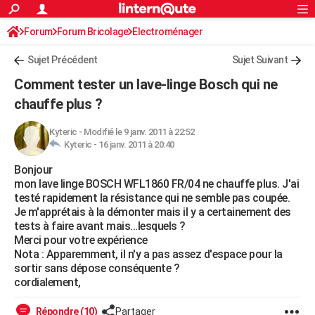
ACTUALITÉS
Forum
Forum Bricolage
Connexion
Electroménager
S'inscrire
Rechercher
Société
Education
Villes
Politique
Faits Divers
Monde
+
SPORT
Sujet Précédent
Sujet Suivant
Football
Cyclisme
Forum
Coupe du monde 2026
Tennis
Rugby
CULTURE
Comment tester un lave-linge Bosch qui ne
TNT
Cinéma
Musique
Programme TV
Streaming
Sorties cinéma
+
chauffe plus ?
FINANCE
Impôts
Immobilier
Banque
Crédit
Retraite
Epargne
Risques naturels par ville
Assurance
AUTO
Kyteric
-
Modifié le 9 janv. 2011 à 22:52
Kyteric -
16 janv. 2011 à 20:40
Réserver un essai
Berlines
Forum auto
Essais
Citadines
SUV
+
HIGH-TECH
Bonjour
mon lave linge BOSCH WFL1860 FR/04 ne chauffe plus. J'ai
Meilleur smartphone
Ordinateurs
Guide high-tech
Mobiles
Internet
Jeux vidéo
+
BRICOLAGE
testé rapidement la résistance qui ne semble pas coupée.
Je m'apprétais à la démonter mais il y a certainement des
Aménagement intérieur
Cuisine
Jardinage
+
Forum
Extérieur
Salle de bains
Rangement
WEEK-END
tests à faire avant mais...lesquels ?
Merci pour votre expérience
Escapades
Expositions
Week-end nature
Guides de France
Patrimoine
Musées
+
LIFESTYLE
Nota : Apparemment, il n'y a pas assez d'espace pour la
sortir sans dépose conséquente ?
Bien-être
Mode
+
Art de vivre
Loisirs
Modes de vie
SANTE
cordialement,
Guide de la santé
Médicaments
+
Alimentation
Maladies
Sommeil
VOYAGE
Répondre (10)
Partager