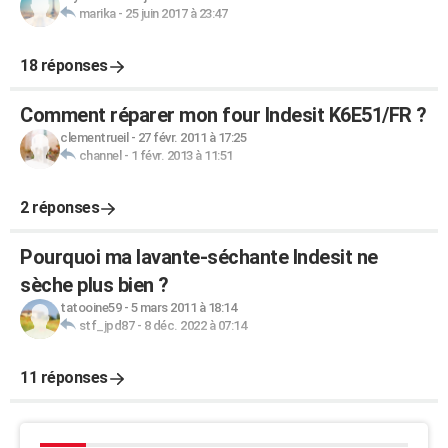
marika
-
25 juin 2017 à 23:47
18 réponses
Comment réparer mon four Indesit K6E51/FR ?
clementrueil
-
27 févr. 2011 à 17:25
channel
-
1 févr. 2013 à 11:51
2 réponses
Pourquoi ma lavante-séchante Indesit ne
sèche plus bien ?
tatooine59
-
5 mars 2011 à 18:14
stf_jpd87
-
8 déc. 2022 à 07:14
11 réponses