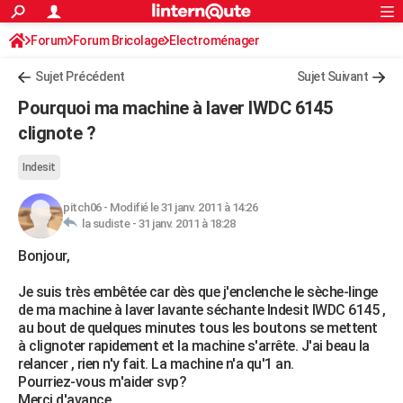
ACTUALITÉS
Forum
Forum Bricolage
Connexion
Electroménager
S'inscrire
Rechercher
Société
Education
Villes
Politique
Faits Divers
Monde
+
SPORT
Sujet Précédent
Sujet Suivant
Football
Cyclisme
Forum
Coupe du monde 2026
Tennis
Rugby
CULTURE
Pourquoi ma machine à laver IWDC 6145
TNT
Cinéma
Musique
Programme TV
Streaming
Sorties cinéma
+
clignote ?
FINANCE
Impôts
Immobilier
Banque
Crédit
Retraite
Epargne
Risques naturels par ville
Assurance
AUTO
Indesit
Réserver un essai
Berlines
Forum auto
Essais
Citadines
SUV
+
HIGH-TECH
pitch06
-
Modifié le 31 janv. 2011 à 14:26
la sudiste -
31 janv. 2011 à 18:28
Meilleur smartphone
Ordinateurs
Guide high-tech
Mobiles
Internet
Jeux vidéo
+
BRICOLAGE
Bonjour,
Aménagement intérieur
Cuisine
Jardinage
+
Forum
Extérieur
Salle de bains
Rangement
WEEK-END
Je suis très embêtée car dès que j'enclenche le sèche-linge
de ma machine à laver lavante séchante Indesit IWDC 6145 ,
Escapades
Expositions
Week-end nature
Guides de France
Patrimoine
Musées
+
LIFESTYLE
au bout de quelques minutes tous les boutons se mettent
à clignoter rapidement et la machine s'arrête. J'ai beau la
Bien-être
Mode
+
Art de vivre
Loisirs
Modes de vie
SANTE
relancer , rien n'y fait. La machine n'a qu'1 an.
Pourriez-vous m'aider svp?
Guide de la santé
Médicaments
+
Alimentation
Maladies
Sommeil
VOYAGE
Merci d'avance