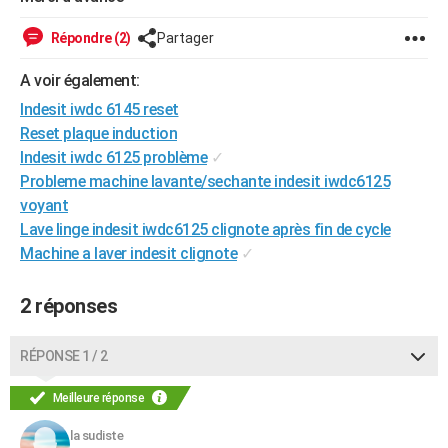
City break
Voyage de noces
Climat
Destinations
Voyage nature
Forum
+
PHOTO
Répondre (2)
Partager
GUIDES D'ACHAT
A voir également:
BONS PLANS
Indesit iwdc 6145 reset
Reset plaque induction
CARTE DE VOEUX
Indesit iwdc 6125 problème
✓
Probleme machine lavante/sechante indesit iwdc6125
Carte Bonne année
Carte Pâques
Carte de Noël
Carte Saint-Valentin
Carte d'anniversaire
DICTIONNAIRE
voyant
Biographies
Expressions
Dictionnaire
Citations
Proverbes
PROGRAMME TV
Lave linge indesit iwdc6125 clignote après fin de cycle
Machine a laver indesit clignote
✓
COPAINS D'AVANT
2 réponses
Se connecter
Collèges
Universités
Service militaire
S'inscrire
Lycées
Primaires
Entreprises
Avis de recherche
AVIS DE DÉCÈS
FORUM
RÉPONSE 1 / 2
Lifestyle
Sport
Television
Cinema
Bricolage
Culture
Auto
Voyage
Meilleure réponse
la sudiste