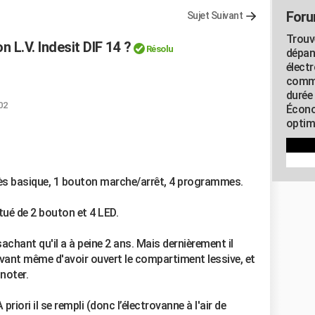
Foru
Sujet Suivant
Trouv
 L.V. Indesit DIF 14 ?
Résolu
dépan
élect
commu
durée
02
Écono
optimi
, très basique, 1 bouton marche/arrêt, 4 programmes.
é de 2 bouton et 4 LED.
sachant qu'il a à peine 2 ans. Mais dernièrement il
avant même d'avoir ouvert le compartiment lessive, et
noter.
priori il se rempli (donc l’électrovanne à l'air de