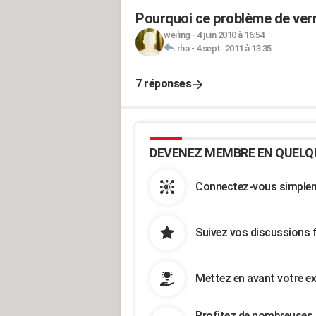
Pourquoi ce problème de verro
weiling
-
4 juin 2010 à 16:54
rha
-
4 sept. 2011 à 13:35
7 réponses
DEVENEZ MEMBRE EN QUELQ
Connectez-vous simpleme
Suivez vos discussions 
Mettez en avant votre ex
Profitez de nombreuses 