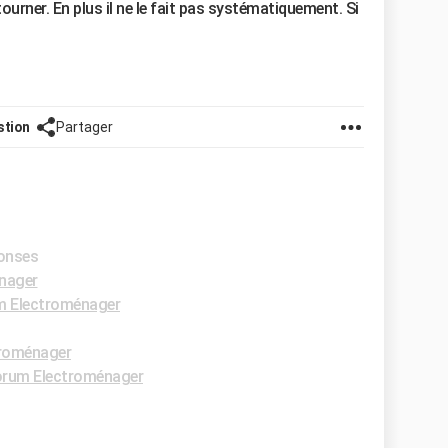
ourner. En plus il ne le fait pas systématiquement. Si
stion
Partager
ponses
nager
m Electroménager
roménager
rum Electroménager