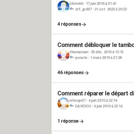
lolote66
-
17 juin 2010 à 01:41
stf_jpd87
-
31 oct. 2023 à 20:23
4 réponses
Comment débloquer le tambou
themarsian
-
25 déc. 2010 à 15:15
ponote
-
1 mars 2019 à 21:28
46 réponses
Comment réparer le départ dif
whoopi37
-
6 juin 2010 à 22:16
DAVIDOU
-
6 juin 2010 à 22:16
1 réponse