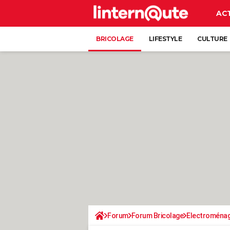
AC
BRICOLAGE
LIFESTYLE
CULTURE
Forum
Forum Bricolage
Electroména