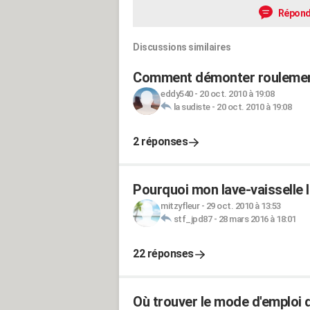
Répond
Discussions similaires
Comment démonter roulement 
eddy540
-
20 oct. 2010 à 19:08
la sudiste
-
20 oct. 2010 à 19:08
2 réponses
Pourquoi mon lave-vaisselle I
mitzyfleur
-
29 oct. 2010 à 13:53
stf_jpd87
-
28 mars 2016 à 18:01
22 réponses
Où trouver le mode d'emploi d