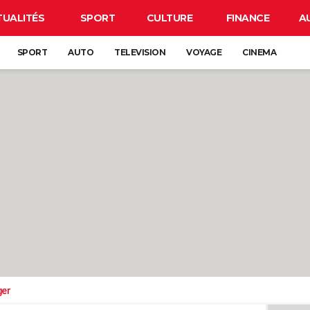
TUALITÉS
SPORT
CULTURE
FINANCE
A
SPORT
AUTO
TELEVISION
VOYAGE
CINEMA
ger