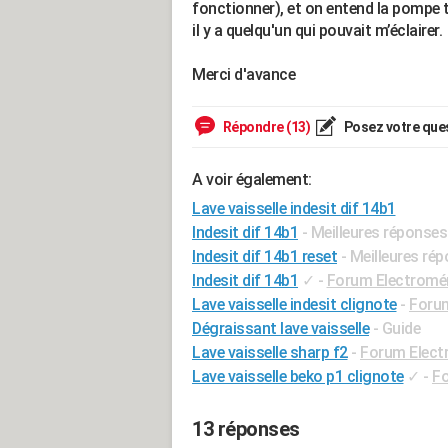
fonctionner), et on entend la pompe t
il y a quelqu'un qui pouvait m’éclairer.
Merci d'avance
Répondre (13)
Posez votre que
A voir également:
Lave vaisselle indesit dif 14b1
Indesit dif 14b1
- Meilleures réponses
Indesit dif 14b1 reset
- Meilleures ré
Indesit dif 14b1
✓
-
Forum Electromé
Lave vaisselle indesit clignote
-
Foru
Dégraissant lave vaisselle
- Guide
Lave vaisselle sharp f2
-
Forum Elect
Lave vaisselle beko p1 clignote
✓
-
Fo
13 réponses