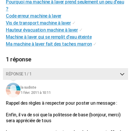
Pourquoi ma machine à laver prend seulement un peu d'eau
City break
Voyage de noces
Climat
Destinations
Voyage nature
Forum
+
PHOTO
?
Code erreur machine à laver
GUIDES D'ACHAT
Vis de transport machine à laver
✓
Hauteur évacuation machine à laver
✓
BONS PLANS
Machine à laver qui se remplit d'eau éteinte
CARTE DE VOEUX
Ma machine à laver fait des taches marron
✓
Carte Bonne année
Carte Pâques
Carte de Noël
Carte Saint-Valentin
Carte d'anniversaire
DICTIONNAIRE
1 réponse
Biographies
Expressions
Dictionnaire
Citations
Proverbes
PROGRAMME TV
RÉPONSE 1 / 1
COPAINS D'AVANT
la sudiste
Se connecter
Collèges
Universités
Service militaire
S'inscrire
Lycées
Primaires
Entreprises
Avis de recherche
AVIS DE DÉCÈS
1 févr. 2011 à 10:11
FORUM
Rappel des règles à respecter pour poster un message :
Lifestyle
Sport
Television
Cinema
Bricolage
Culture
Auto
Voyage
Enfin, il va de soi que la politesse de base (bonjour, merci)
sera appréciée de tous