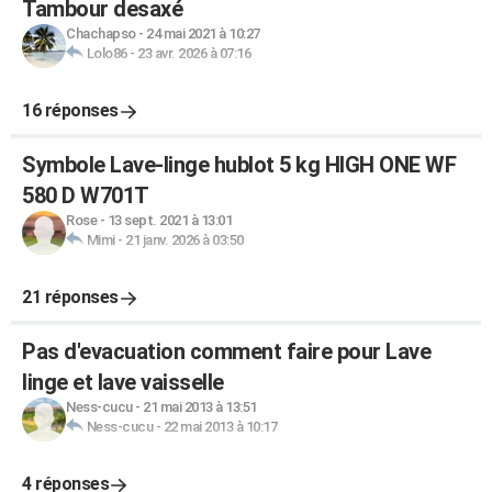
Tambour desaxé
Chachapso
-
24 mai 2021 à 10:27
Lolo86
-
23 avr. 2026 à 07:16
16 réponses
Symbole Lave-linge hublot 5 kg HIGH ONE WF
580 D W701T
Rose
-
13 sept. 2021 à 13:01
Mimi
-
21 janv. 2026 à 03:50
21 réponses
Pas d'evacuation comment faire pour Lave
linge et lave vaisselle
Ness-cucu
-
21 mai 2013 à 13:51
Ness-cucu
-
22 mai 2013 à 10:17
4 réponses