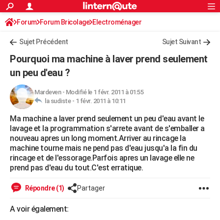
ACTUALITÉS
Forum
Forum Bricolage
Connexion
Electroménager
S'inscrire
Rechercher
Société
Education
Villes
Politique
Faits Divers
Monde
+
SPORT
Sujet Précédent
Sujet Suivant
Football
Cyclisme
Forum
Coupe du monde 2026
Tennis
Rugby
CULTURE
Pourquoi ma machine à laver prend seulement
TNT
Cinéma
Musique
Programme TV
Streaming
Sorties cinéma
+
un peu d'eau ?
FINANCE
Impôts
Immobilier
Banque
Crédit
Retraite
Epargne
Risques naturels par ville
Assurance
AUTO
Mardeven
-
Modifié le 1 févr. 2011 à 01:55
la sudiste -
1 févr. 2011 à 10:11
Réserver un essai
Berlines
Forum auto
Essais
Citadines
SUV
+
HIGH-TECH
Ma machine a laver prend seulement un peu d'eau avant le
lavage et la programmation s'arrete avant de s'emballer a
Meilleur smartphone
Ordinateurs
Guide high-tech
Mobiles
Internet
Jeux vidéo
+
BRICOLAGE
nouveau apres un long moment.Arriver au rincage la
machine tourne mais ne pend pas d'eau jusqu'a la fin du
Aménagement intérieur
Cuisine
Jardinage
+
Forum
Extérieur
Salle de bains
Rangement
WEEK-END
rincage et de l'essorage.Parfois apres un lavage elle ne
prend pas d'eau du tout.C'est erratique.
Escapades
Expositions
Week-end nature
Guides de France
Patrimoine
Musées
+
LIFESTYLE
Répondre (1)
Partager
Bien-être
Mode
+
Art de vivre
Loisirs
Modes de vie
SANTE
A voir également:
Guide de la santé
Médicaments
+
Alimentation
Maladies
Sommeil
VOYAGE