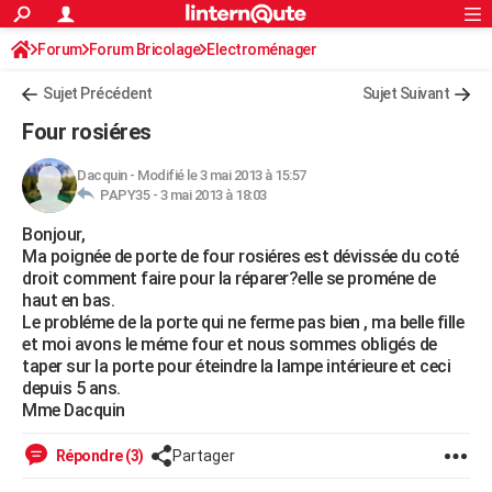
ACTUALITÉS
Forum
Forum Bricolage
Connexion
Electroménager
S'inscrire
Rechercher
Société
Education
Villes
Politique
Faits Divers
Monde
+
SPORT
Sujet Précédent
Sujet Suivant
Football
Cyclisme
Forum
Coupe du monde 2026
Tennis
Rugby
CULTURE
Four rosiéres
TNT
Cinéma
Musique
Programme TV
Streaming
Sorties cinéma
+
FINANCE
Dacquin
-
Modifié le 3 mai 2013 à 15:57
PAPY35 -
3 mai 2013 à 18:03
Impôts
Immobilier
Banque
Crédit
Retraite
Epargne
Risques naturels par ville
Assurance
AUTO
Bonjour,
Réserver un essai
Berlines
Forum auto
Essais
Citadines
SUV
+
HIGH-TECH
Ma poignée de porte de four rosiéres est dévissée du coté
droit comment faire pour la réparer?elle se proméne de
Meilleur smartphone
Ordinateurs
Guide high-tech
Mobiles
Internet
Jeux vidéo
+
BRICOLAGE
haut en bas.
Le probléme de la porte qui ne ferme pas bien , ma belle fille
Aménagement intérieur
Cuisine
Jardinage
+
Forum
Extérieur
Salle de bains
Rangement
WEEK-END
et moi avons le méme four et nous sommes obligés de
taper sur la porte pour éteindre la lampe intérieure et ceci
Escapades
Expositions
Week-end nature
Guides de France
Patrimoine
Musées
+
LIFESTYLE
depuis 5 ans.
Mme Dacquin
Bien-être
Mode
+
Art de vivre
Loisirs
Modes de vie
SANTE
Répondre (3)
Partager
Guide de la santé
Médicaments
+
Alimentation
Maladies
Sommeil
VOYAGE