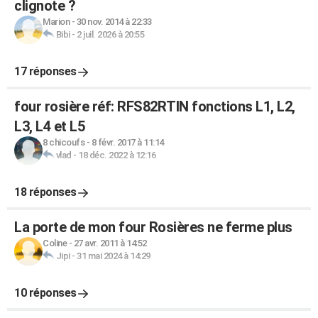
clignote ?
Marion
-
30 nov. 2014 à 22:33
Bibi
-
2 juil. 2026 à 20:55
17 réponses
four rosière réf: RFS82RTIN fonctions L1, L2,
L3, L4 et L5
8 chicoufs
-
8 févr. 2017 à 11:14
vlad
-
18 déc. 2022 à 12:16
18 réponses
La porte de mon four Rosières ne ferme plus
Coline
-
27 avr. 2011 à 14:52
Jipi
-
31 mai 2024 à 14:29
10 réponses