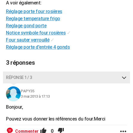
A voir également:
City break
Voyage de noces
Climat
Destinations
Voyage nature
Forum
+
PHOTO
Réglage porte four rosières
Reglage temperature frigo
GUIDES D'ACHAT
Reglage gond porte
BONS PLANS
Notice symbole four rosières
✓
Four sauter verrouillé
✓
CARTE DE VOEUX
Réglage porte d'entrée 4 gonds
Carte Bonne année
Carte Pâques
Carte de Noël
Carte Saint-Valentin
Carte d'anniversaire
DICTIONNAIRE
3 réponses
Biographies
Expressions
Dictionnaire
Citations
Proverbes
PROGRAMME TV
RÉPONSE 1 / 3
COPAINS D'AVANT
Se connecter
Collèges
Universités
Service militaire
S'inscrire
Lycées
Primaires
Entreprises
Avis de recherche
PAPY35
AVIS DE DÉCÈS
3 mai 2013 à 17:13
FORUM
Bonjour,
Lifestyle
Sport
Television
Cinema
Bricolage
Culture
Auto
Voyage
Pouvez vous donner les références du four.Merci
0
Commenter