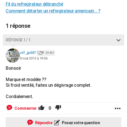
Fil du refregirateur débranché
City break
Voyage de noces
Climat
Destinations
Voyage nature
Forum
+
PHOTO
Comment détarter un refregirateur americain... ?
GUIDES D'ACHAT
1 réponse
BONS PLANS
RÉPONSE 1 / 1
CARTE DE VOEUX
Carte Bonne année
Carte Pâques
Carte de Noël
Carte Saint-Valentin
Carte d'anniversaire
DICTIONNAIRE
stf_jpd87
29 967
8 mai 2013 à 19:06
Biographies
Expressions
Dictionnaire
Citations
Proverbes
PROGRAMME TV
Bonsoir
COPAINS D'AVANT
Marque et modèle ??
Si froid ventilé, faites un dégivrage complet.
Se connecter
Collèges
Universités
Service militaire
S'inscrire
Lycées
Primaires
Entreprises
Avis de recherche
AVIS DE DÉCÈS
Cordialement.
FORUM
0
Commenter
Lifestyle
Sport
Television
Cinema
Bricolage
Culture
Auto
Voyage
Répondre
Posez votre question