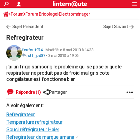
ACTUALITÉS
Forum
Forum Bricolage
Connexion
Electroménager
S'inscrire
Rechercher
Société
Education
Villes
Politique
Faits Divers
Monde
+
SPORT
Sujet Précédent
Sujet Suivant
Football
Cyclisme
Forum
Coupe du monde 2026
Tennis
Rugby
CULTURE
Refregirateur
TNT
Cinéma
Musique
Programme TV
Streaming
Sorties cinéma
+
FINANCE
foufou1974
-
Modifié le 8 mai 2013 à 14:33
stf_jpd87
-
8 mai 2013 à 19:06
Impôts
Immobilier
Banque
Crédit
Retraite
Epargne
Risques naturels par ville
Assurance
AUTO
j'ai un frigo samsong le problème qui se pose ci que le
Réserver un essai
Berlines
Forum auto
Essais
Citadines
SUV
+
HIGH-TECH
respirateur ne produit pas de froid mal gris cote
congélateur est fonctionne bien
Meilleur smartphone
Ordinateurs
Guide high-tech
Mobiles
Internet
Jeux vidéo
+
BRICOLAGE
Répondre (1)
Partager
Aménagement intérieur
Cuisine
Jardinage
+
Forum
Extérieur
Salle de bains
Rangement
WEEK-END
A voir également:
Escapades
Expositions
Week-end nature
Guides de France
Patrimoine
Musées
+
LIFESTYLE
Refregirateur
Bien-être
Mode
+
Art de vivre
Loisirs
Modes de vie
Temperature refregirateur
SANTE
Souci réfrégirateur Haier
Guide de la santé
Médicaments
+
Alimentation
Maladies
Sommeil
VOYAGE
Refregirateur de marque amana
✓