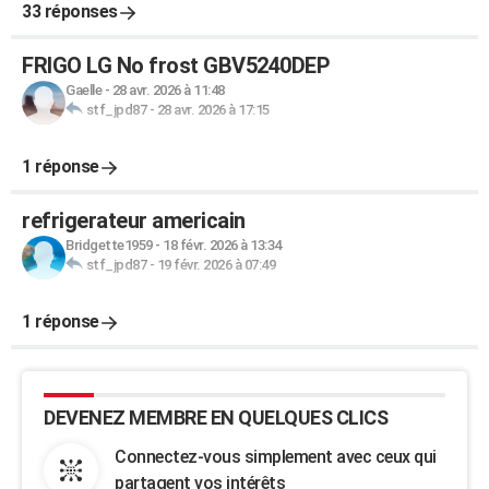
33 réponses
FRIGO LG No frost GBV5240DEP
Gaelle
-
28 avr. 2026 à 11:48
stf_jpd87
-
28 avr. 2026 à 17:15
1 réponse
refrigerateur americain
Bridgette1959
-
18 févr. 2026 à 13:34
stf_jpd87
-
19 févr. 2026 à 07:49
1 réponse
DEVENEZ MEMBRE EN QUELQUES CLICS
Connectez-vous simplement avec ceux qui
partagent vos intérêts