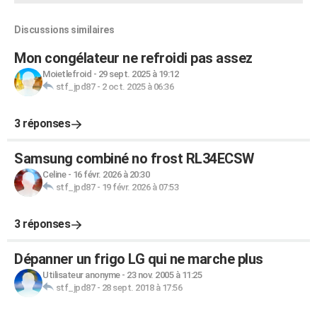
Discussions similaires
Mon congélateur ne refroidi pas assez
Moietlefroid
-
29 sept. 2025 à 19:12
stf_jpd87
-
2 oct. 2025 à 06:36
3 réponses
Samsung combiné no frost RL34ECSW
Celine
-
16 févr. 2026 à 20:30
stf_jpd87
-
19 févr. 2026 à 07:53
3 réponses
Dépanner un frigo LG qui ne marche plus
Utilisateur anonyme
-
23 nov. 2005 à 11:25
stf_jpd87
-
28 sept. 2018 à 17:56