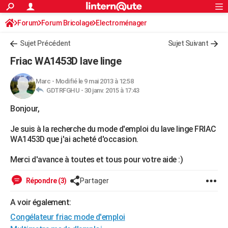
ACTUALITÉS
Forum
Forum Bricolage
Connexion
Electroménager
S'inscrire
Rechercher
Société
Education
Villes
Politique
Faits Divers
Monde
+
SPORT
Sujet Précédent
Sujet Suivant
Football
Cyclisme
Forum
Coupe du monde 2026
Tennis
Rugby
CULTURE
Friac WA1453D lave linge
TNT
Cinéma
Musique
Programme TV
Streaming
Sorties cinéma
+
FINANCE
Marc
-
Modifié le 9 mai 2013 à 12:58
GDTRFGHU -
30 janv. 2015 à 17:43
Impôts
Immobilier
Banque
Crédit
Retraite
Epargne
Risques naturels par ville
Assurance
AUTO
Bonjour,
Réserver un essai
Berlines
Forum auto
Essais
Citadines
SUV
+
HIGH-TECH
Je suis à la recherche du mode d'emploi du lave linge FRIAC
Meilleur smartphone
Ordinateurs
Guide high-tech
Mobiles
Internet
Jeux vidéo
+
BRICOLAGE
WA1453D que j'ai acheté d'occasion.
Aménagement intérieur
Cuisine
Jardinage
+
Forum
Extérieur
Salle de bains
Rangement
WEEK-END
Merci d'avance à toutes et tous pour votre aide :)
Escapades
Expositions
Week-end nature
Guides de France
Patrimoine
Musées
+
LIFESTYLE
Répondre (3)
Partager
Bien-être
Mode
+
Art de vivre
Loisirs
Modes de vie
SANTE
A voir également:
Congélateur friac mode d'emploi
Guide de la santé
Médicaments
+
Alimentation
Maladies
Sommeil
VOYAGE