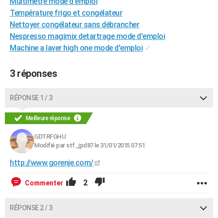
Multimetre mode d'emploi
City break
Voyage de noces
Climat
Destinations
Voyage nature
Forum
+
PHOTO
Température frigo et congélateur
Nettoyer congélateur sans débrancher
GUIDES D'ACHAT
Nespresso magimix detartrage mode d'emploi
Machine a laver high one mode d'emploi
✓
BONS PLANS
CARTE DE VOEUX
3 réponses
Carte Bonne année
Carte Pâques
Carte de Noël
Carte Saint-Valentin
Carte d'anniversaire
DICTIONNAIRE
RÉPONSE 1 / 3
Biographies
Expressions
Dictionnaire
Citations
Proverbes
PROGRAMME TV
Meilleure réponse
COPAINS D'AVANT
GDTRFGHU
Modifié par stf_jpd87 le 31/01/2015 07:51
Se connecter
Collèges
Universités
Service militaire
S'inscrire
Lycées
Primaires
Entreprises
Avis de recherche
AVIS DE DÉCÈS
http://www.gorenje.com/
FORUM
2
Commenter
Lifestyle
Sport
Television
Cinema
Bricolage
Culture
Auto
Voyage
RÉPONSE 2 / 3