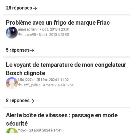
28 réponses
Problème avec un frigo de marque Friac
anaisadrien
-
7 oct. 2013 à 23:01
Icare95
-
8 oct. 2013 à 23:35
5 réponses
Le voyant de temparature de mon congelateur
Bosch clignote
L561227e
-
25 févr. 2024 à 11:02
stf_jpd87
-
4 mars 2024 à 17:28
8 réponses
Alerte boîte de vitesses : passage en mode
sécurité
Yoyo
-
23 août 2024 à 14:41