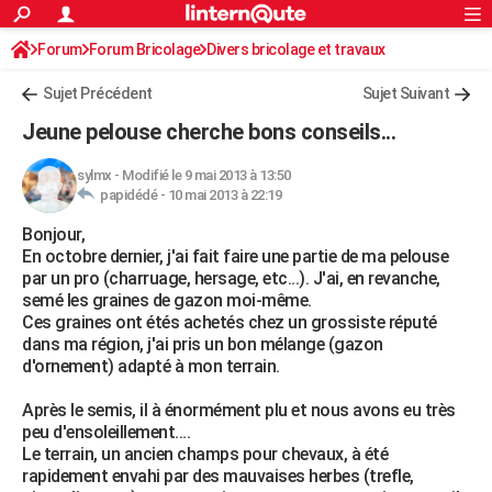
ACTUALITÉS
Forum
Forum Bricolage
Connexion
Divers bricolage et travaux
S'inscrire
Rechercher
Société
Education
Villes
Politique
Faits Divers
Monde
+
SPORT
Sujet Précédent
Sujet Suivant
Football
Cyclisme
Forum
Coupe du monde 2026
Tennis
Rugby
CULTURE
Jeune pelouse cherche bons conseils...
TNT
Cinéma
Musique
Programme TV
Streaming
Sorties cinéma
+
FINANCE
sylmx
-
Modifié le 9 mai 2013 à 13:50
papidédé -
10 mai 2013 à 22:19
Impôts
Immobilier
Banque
Crédit
Retraite
Epargne
Risques naturels par ville
Assurance
AUTO
Bonjour,
Réserver un essai
Berlines
Forum auto
Essais
Citadines
SUV
+
HIGH-TECH
En octobre dernier, j'ai fait faire une partie de ma pelouse
par un pro (charruage, hersage, etc...). J'ai, en revanche,
Meilleur smartphone
Ordinateurs
Guide high-tech
Mobiles
Internet
Jeux vidéo
+
BRICOLAGE
semé les graines de gazon moi-même.
Ces graines ont étés achetés chez un grossiste réputé
Aménagement intérieur
Cuisine
Jardinage
+
Forum
Extérieur
Salle de bains
Rangement
WEEK-END
dans ma région, j'ai pris un bon mélange (gazon
d'ornement) adapté à mon terrain.
Escapades
Expositions
Week-end nature
Guides de France
Patrimoine
Musées
+
LIFESTYLE
Après le semis, il à énormément plu et nous avons eu très
Bien-être
Mode
+
Art de vivre
Loisirs
Modes de vie
SANTE
peu d'ensoleillement....
Le terrain, un ancien champs pour chevaux, à été
Guide de la santé
Médicaments
+
Alimentation
Maladies
Sommeil
VOYAGE
rapidement envahi par des mauvaises herbes (trefle,