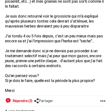
pissenlit, etc...) et mes graines ne sont pas sorti comme il
City break
Voyage de noces
Climat
Destinations
Voyage nature
Forum
+
le fallait.
PHOTO
Je suis donc retourné voir le grossiste qui m'à expliqué
GUIDES D'ACHAT
qu'après plusieurs tontes cela devrait s'atténuer, les
mauvaises herbes devraient peu à peu disparaitre
BONS PLANS
J'ai tondu 4 ou 5 fois depuis, c'est un peu mieux mais pas
CARTE DE VOEUX
encore sa et j'ai l'impression que l'herbe est "seche"...
Carte Bonne année
Carte Pâques
Carte de Noël
Carte Saint-Valentin
Carte d'anniversaire
DICTIONNAIRE
Je me demande donc si je ne devrais pas proceder à un
Biographies
Expressions
Dictionnaire
Citations
Proverbes
traitement selectif mais j'ai peur que mon gazon, encore
PROGRAMME TV
jeune, prenne une petite claque... d'autant plus que j'ai fait
des raccords à certains endroits.
COPAINS D'AVANT
Se connecter
Collèges
Universités
Service militaire
S'inscrire
Lycées
Primaires
Entreprises
Avis de recherche
Qu'en pensez vous?
AVIS DE DÉCÈS
Si je dois le faire, quelle est la période la plus propice?
FORUM
Merci
Lifestyle
Sport
Television
Cinema
Bricolage
Culture
Auto
Voyage
Répondre (3)
Partager