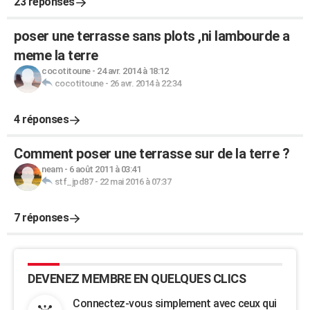
23 réponses
poser une terrasse sans plots ,ni lambourde a
meme la terre
cocotitoune
-
24 avr. 2014 à 18:12
cocotitoune
-
26 avr. 2014 à 22:34
4 réponses
Comment poser une terrasse sur de la terre ?
neam
-
6 août 2011 à 03:41
stf_jpd87
-
22 mai 2016 à 07:37
7 réponses
DEVENEZ MEMBRE EN QUELQUES CLICS
Connectez-vous simplement avec ceux qui