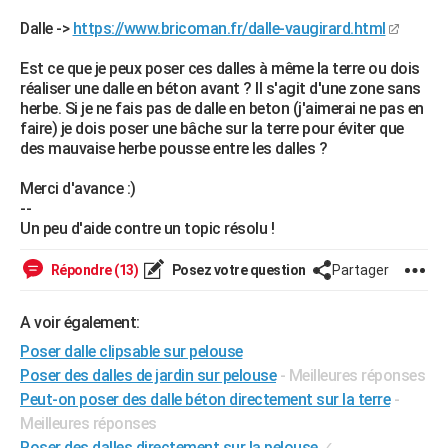
City break
Voyage de noces
Climat
Destinations
Voyage nature
Forum
+
PHOTO
Dalle ->
https://www.bricoman.fr/dalle-vaugirard.html
GUIDES D'ACHAT
Est ce que je peux poser ces dalles à même la terre ou dois
réaliser une dalle en béton avant ? Il s'agit d'une zone sans
BONS PLANS
herbe. Si je ne fais pas de dalle en beton (j'aimerai ne pas en
faire) je dois poser une bâche sur la terre pour éviter que
CARTE DE VOEUX
des mauvaise herbe pousse entre les dalles ?
Carte Bonne année
Carte Pâques
Carte de Noël
Carte Saint-Valentin
Carte d'anniversaire
DICTIONNAIRE
Merci d'avance :)
--
Biographies
Expressions
Dictionnaire
Citations
Proverbes
PROGRAMME TV
Un peu d'aide contre un topic résolu !
COPAINS D'AVANT
Répondre (13)
Posez votre question
Partager
Se connecter
Collèges
Universités
Service militaire
S'inscrire
Lycées
Primaires
Entreprises
Avis de recherche
AVIS DE DÉCÈS
A voir également:
FORUM
Poser dalle clipsable sur pelouse
Poser des dalles de jardin sur pelouse
- Meilleures réponses
Lifestyle
Sport
Television
Cinema
Bricolage
Culture
Auto
Voyage
Peut-on poser des dalle béton directement sur la terre
-
Meilleures réponses
Poser des dalles directement sur la pelouse
✓