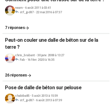
neam
-
6 août 2011 à 03:41
stf_jpd87
-
22 mai 2016 à 07:37
7 réponses
Peut-on couler une dalle de béton sur de la
terre ?
chris_brabant
-
30 janv. 2008 à 13:27
Fab
-
16 févr. 2020 à 16:35
26 réponses
Pose de dalle de béton sur pelouse
chabiba85
-
5 août 2013 à 15:59
stf_jpd87
-
6 août 2013 à 07:39