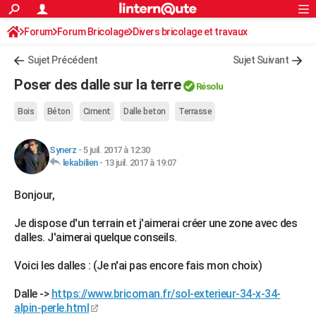
ACTUALITÉS
Forum
Forum Bricolage
Connexion
Divers bricolage et travaux
S'inscrire
Rechercher
Société
Education
Villes
Politique
Faits Divers
Monde
+
SPORT
Sujet Précédent
Sujet Suivant
Football
Cyclisme
Forum
Coupe du monde 2026
Tennis
Rugby
CULTURE
Poser des dalle sur la terre
Résolu
TNT
Cinéma
Musique
Programme TV
Streaming
Sorties cinéma
+
FINANCE
Bois
Béton
Ciment
Dalle beton
Terrasse
Impôts
Immobilier
Banque
Crédit
Retraite
Epargne
Risques naturels par ville
Assurance
AUTO
Synerz
-
5 juil. 2017 à 12:30
Réserver un essai
Berlines
Forum auto
Essais
Citadines
SUV
+
HIGH-TECH
lekabilien
-
13 juil. 2017 à 19:07
Meilleur smartphone
Ordinateurs
Guide high-tech
Mobiles
Internet
Jeux vidéo
+
BRICOLAGE
Bonjour,
Aménagement intérieur
Cuisine
Jardinage
+
Forum
Extérieur
Salle de bains
Rangement
WEEK-END
Je dispose d'un terrain et j'aimerai créer une zone avec des
dalles. J'aimerai quelque conseils.
Escapades
Expositions
Week-end nature
Guides de France
Patrimoine
Musées
+
LIFESTYLE
Voici les dalles : (Je n'ai pas encore fais mon choix)
Bien-être
Mode
+
Art de vivre
Loisirs
Modes de vie
SANTE
Dalle ->
https://www.bricoman.fr/sol-exterieur-34-x-34-
Guide de la santé
Médicaments
+
Alimentation
Maladies
Sommeil
VOYAGE
alpin-perle.html