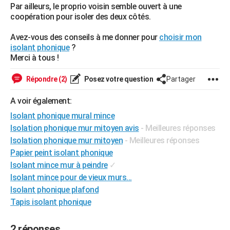
Par ailleurs, le proprio voisin semble ouvert à une
City break
Voyage de noces
Climat
Destinations
Voyage nature
Forum
+
PHOTO
coopération pour isoler des deux côtés.
GUIDES D'ACHAT
Avez-vous des conseils à me donner pour
choisir mon
isolant phonique
?
BONS PLANS
Merci à tous !
CARTE DE VOEUX
Répondre (2)
Posez votre question
Partager
Carte Bonne année
Carte Pâques
Carte de Noël
Carte Saint-Valentin
Carte d'anniversaire
DICTIONNAIRE
A voir également:
Biographies
Expressions
Dictionnaire
Citations
Proverbes
Isolant phonique mural mince
PROGRAMME TV
Isolation phonique mur mitoyen avis
- Meilleures réponses
COPAINS D'AVANT
Isolation phonique mur mitoyen
- Meilleures réponses
Papier peint isolant phonique
Se connecter
Collèges
Universités
Service militaire
S'inscrire
Lycées
Primaires
Entreprises
Avis de recherche
AVIS DE DÉCÈS
Isolant mince mur à peindre
✓
Isolant mince pour de vieux murs...
FORUM
Isolant phonique plafond
Lifestyle
Sport
Television
Cinema
Bricolage
Culture
Auto
Voyage
Tapis isolant phonique
2 réponses