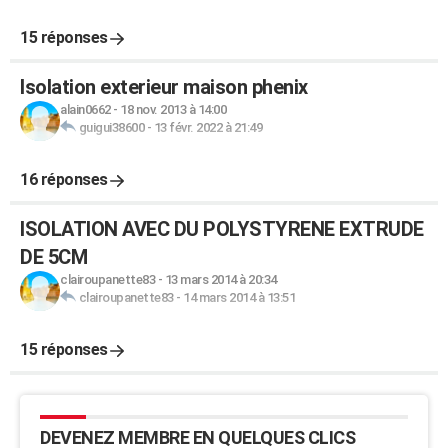
15 réponses
Isolation exterieur maison phenix
alain0662
-
18 nov. 2013 à 14:00
guigui38600
-
13 févr. 2022 à 21:49
16 réponses
ISOLATION AVEC DU POLYSTYRENE EXTRUDE
DE 5CM
clairoupanette83
-
13 mars 2014 à 20:34
clairoupanette83
-
14 mars 2014 à 13:51
15 réponses
DEVENEZ MEMBRE EN QUELQUES CLICS