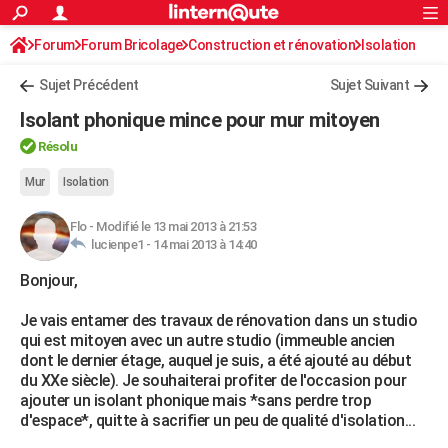
ACTUALITÉS
Forum
Forum Bricolage
Connexion
Construction et rénovation
S'inscrire
Isolation
Rechercher
Société
Education
Villes
Politique
Faits Divers
Monde
+
SPORT
Sujet Précédent
Sujet Suivant
Football
Cyclisme
Forum
Coupe du monde 2026
Tennis
Rugby
CULTURE
Isolant phonique mince pour mur mitoyen
TNT
Cinéma
Musique
Programme TV
Streaming
Sorties cinéma
+
FINANCE
Résolu
Impôts
Immobilier
Banque
Crédit
Retraite
Epargne
Risques naturels par ville
Assurance
Mur
Isolation
AUTO
Réserver un essai
Berlines
Forum auto
Essais
Citadines
SUV
+
HIGH-TECH
Flo
-
Modifié le 13 mai 2013 à 21:53
lucienpe1 -
14 mai 2013 à 14:40
Meilleur smartphone
Ordinateurs
Guide high-tech
Mobiles
Internet
Jeux vidéo
+
BRICOLAGE
Bonjour,
Aménagement intérieur
Cuisine
Jardinage
+
Forum
Extérieur
Salle de bains
Rangement
WEEK-END
Je vais entamer des travaux de rénovation dans un studio
qui est mitoyen avec un autre studio (immeuble ancien
Escapades
Expositions
Week-end nature
Guides de France
Patrimoine
Musées
+
LIFESTYLE
dont le dernier étage, auquel je suis, a été ajouté au début
du XXe siècle). Je souhaiterai profiter de l'occasion pour
Bien-être
Mode
+
Art de vivre
Loisirs
Modes de vie
SANTE
ajouter un isolant phonique mais *sans perdre trop
d'espace*, quitte à sacrifier un peu de qualité d'isolation...
Guide de la santé
Médicaments
+
Alimentation
Maladies
Sommeil
VOYAGE