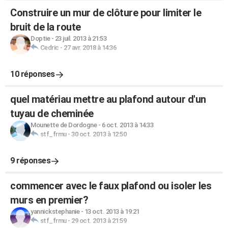
Construire un mur de clôture pour limiter le
bruit de la route
Doptie
-
23 juil. 2013 à 21:53
Cedric
-
27 avr. 2018 à 14:36
10 réponses
quel matériau mettre au plafond autour d'un
tuyau de cheminée
Mounette de Dordogne
-
6 oct. 2013 à 14:33
stf_frmu
-
30 oct. 2013 à 12:50
9 réponses
commencer avec le faux plafond ou isoler les
murs en premier?
yannickstephanie
-
13 oct. 2013 à 19:21
stf_frmu
-
29 oct. 2013 à 21:59