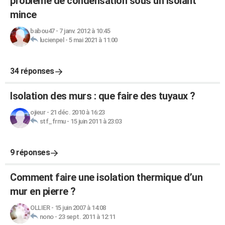
problème de condensation sous un isolant
mince
babou47
-
7 janv. 2012 à 10:45
lucienpel
-
5 mai 2021 à 11:00
34 réponses
Isolation des murs : que faire des tuyaux ?
ojieur
-
21 déc. 2010 à 16:23
stf_frmu
-
15 juin 2011 à 23:03
9 réponses
Comment faire une isolation thermique d’un
mur en pierre ?
OLLIER
-
15 juin 2007 à 14:08
nono
-
23 sept. 2011 à 12:11