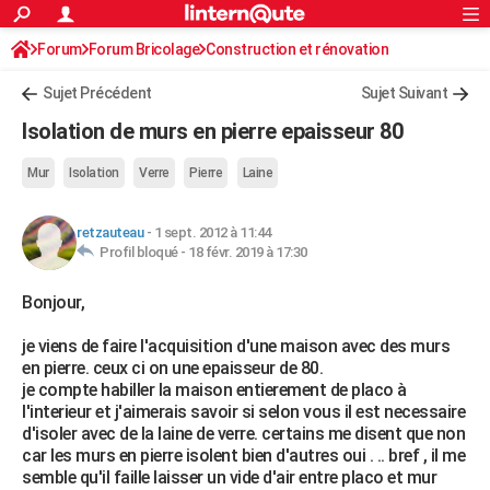
ACTUALITÉS
Forum
Forum Bricolage
Connexion
Construction et rénovation
S'inscrire
Rechercher
Société
Education
Villes
Politique
Faits Divers
Monde
+
SPORT
Sujet Précédent
Sujet Suivant
Football
Cyclisme
Forum
Coupe du monde 2026
Tennis
Rugby
CULTURE
Isolation de murs en pierre epaisseur 80
TNT
Cinéma
Musique
Programme TV
Streaming
Sorties cinéma
+
FINANCE
Mur
Isolation
Verre
Pierre
Laine
Impôts
Immobilier
Banque
Crédit
Retraite
Epargne
Risques naturels par ville
Assurance
AUTO
retzauteau
-
1 sept. 2012 à 11:44
Réserver un essai
Berlines
Forum auto
Essais
Citadines
SUV
+
HIGH-TECH
Profil bloqué -
18 févr. 2019 à 17:30
Meilleur smartphone
Ordinateurs
Guide high-tech
Mobiles
Internet
Jeux vidéo
+
BRICOLAGE
Bonjour,
Aménagement intérieur
Cuisine
Jardinage
+
Forum
Extérieur
Salle de bains
Rangement
WEEK-END
je viens de faire l'acquisition d'une maison avec des murs
en pierre. ceux ci on une epaisseur de 80.
Escapades
Expositions
Week-end nature
Guides de France
Patrimoine
Musées
+
LIFESTYLE
je compte habiller la maison entierement de placo à
l'interieur et j'aimerais savoir si selon vous il est necessaire
Bien-être
Mode
+
Art de vivre
Loisirs
Modes de vie
SANTE
d'isoler avec de la laine de verre. certains me disent que non
car les murs en pierre isolent bien d'autres oui . .. bref , il me
Guide de la santé
Médicaments
+
Alimentation
Maladies
Sommeil
VOYAGE
semble qu'il faille laisser un vide d'air entre placo et mur