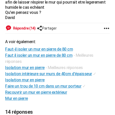
afin de laisser réspirer le mur qui pourrait etre legerement
City break
Voyage de noces
Climat
Destinations
Voyage nature
Forum
+
PHOTO
humide le cas echéant
Qu'en pensez vous ?
GUIDES D'ACHAT
David
BONS PLANS
Répondre (14)
Partager
CARTE DE VOEUX
A voir également:
Carte Bonne année
Carte Pâques
Carte de Noël
Carte Saint-Valentin
Carte d'anniversaire
DICTIONNAIRE
Faut-il isoler un mur en pierre de 80 cm
Faut il isoler un mur en pierre de 80 cm
- Meilleures
Biographies
Expressions
Dictionnaire
Citations
Proverbes
PROGRAMME TV
réponses
Isolation mur en pierre
- Meilleures réponses
COPAINS D'AVANT
Isolation intérieure sur murs de 40cm d'épaisseur
✓
Se connecter
Collèges
Universités
Service militaire
S'inscrire
Lycées
Primaires
Entreprises
Avis de recherche
AVIS DE DÉCÈS
Isolation mur en pierre
Faire un trou de 10 cm dans un mur porteur
✓
FORUM
Recouvrir un mur en pierre extérieur
Mur en pierre
Lifestyle
Sport
Television
Cinema
Bricolage
Culture
Auto
Voyage
14 réponses