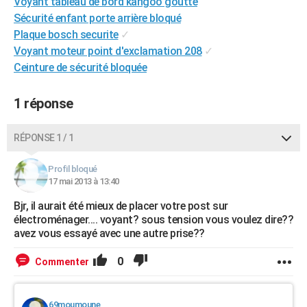
Voyant tableau de bord kangoo goutte
City break
Voyage de noces
Climat
Destinations
Voyage nature
Forum
+
PHOTO
Sécurité enfant porte arrière bloqué
Plaque bosch securite
✓
GUIDES D'ACHAT
Voyant moteur point d'exclamation 208
✓
Ceinture de sécurité bloquée
BONS PLANS
CARTE DE VOEUX
1 réponse
Carte Bonne année
Carte Pâques
Carte de Noël
Carte Saint-Valentin
Carte d'anniversaire
DICTIONNAIRE
RÉPONSE 1 / 1
Biographies
Expressions
Dictionnaire
Citations
Proverbes
PROGRAMME TV
Profil bloqué
17 mai 2013 à 13:40
COPAINS D'AVANT
Bjr, il aurait été mieux de placer votre post sur
Se connecter
Collèges
Universités
Service militaire
S'inscrire
Lycées
Primaires
Entreprises
Avis de recherche
AVIS DE DÉCÈS
électroménager.... voyant? sous tension vous voulez dire??
avez vous essayé avec une autre prise??
FORUM
0
Commenter
Lifestyle
Sport
Television
Cinema
Bricolage
Culture
Auto
Voyage
69moumoune