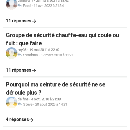
donovan7
-
23 mars 2021 à 18:42
Feed
-
11 avr. 2022 à 21:34
11 réponses
Groupe de sécurité chauffe-eau qui coule ou
fuit : que faire
roy35
-
19 mai 2011 à 22:49
trombino
-
17 mars 2018 à 11:21
11 réponses
Pourquoi ma ceinture de sécurité ne se
déroule plus ?
delfine
-
4 oct. 2010 à 21:38
Steve
-
20 août 2025 à 14:21
4 réponses