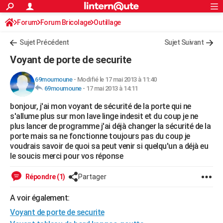
ACTUALITÉS
Forum
Forum Bricolage
Connexion
Outillage
S'inscrire
Rechercher
Société
Education
Villes
Politique
Faits Divers
Monde
+
SPORT
Sujet Précédent
Sujet Suivant
Football
Cyclisme
Forum
Coupe du monde 2026
Tennis
Rugby
CULTURE
Voyant de porte de securite
TNT
Cinéma
Musique
Programme TV
Streaming
Sorties cinéma
+
FINANCE
69moumoune
-
Modifié le 17 mai 2013 à 11:40
69moumoune
-
17 mai 2013 à 14:11
Impôts
Immobilier
Banque
Crédit
Retraite
Epargne
Risques naturels par ville
Assurance
AUTO
bonjour, j'ai mon voyant de sécurité de la porte qui ne
Réserver un essai
Berlines
Forum auto
Essais
Citadines
SUV
+
HIGH-TECH
s'allume plus sur mon lave linge indesit et du coup je ne
plus lancer de programme j'ai déjà changer la sécurité de la
Meilleur smartphone
Ordinateurs
Guide high-tech
Mobiles
Internet
Jeux vidéo
+
BRICOLAGE
porte mais sa ne fonctionne toujours pas du coup je
voudrais savoir de quoi sa peut venir si quelqu'un a déjà eu
Aménagement intérieur
Cuisine
Jardinage
+
Forum
Extérieur
Salle de bains
Rangement
WEEK-END
le soucis merci pour vos réponse
Escapades
Expositions
Week-end nature
Guides de France
Patrimoine
Musées
+
LIFESTYLE
Répondre (1)
Partager
Bien-être
Mode
+
Art de vivre
Loisirs
Modes de vie
SANTE
A voir également:
Voyant de porte de securite
Guide de la santé
Médicaments
+
Alimentation
Maladies
Sommeil
VOYAGE